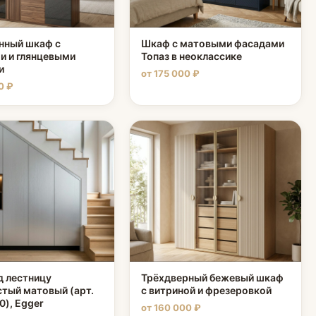
нный шкаф с
Шкаф с матовыми фасадами
и и глянцевыми
Топаз в неоклассике
и
от 175 000 ₽
0 ₽
д лестницу
Трёхдверный бежевый шкаф
тый матовый (арт.
с витриной и фрезеровкой
0), Egger
от 160 000 ₽