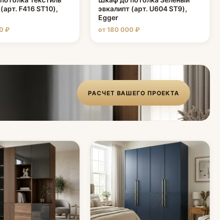
(арт. F416 ST10),
эвкалипт (арт. U604 ST9),
Egger
0 ₽
от 180 000 ₽
РАСЧЕТ ВАШЕГО ПРОЕКТА