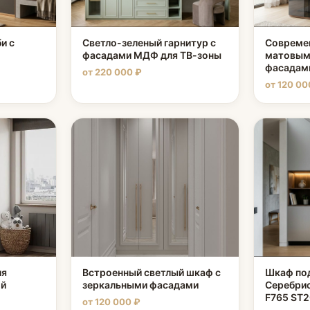
и с
Светло-зеленый гарнитур с
Совреме
фасадами МДФ для ТВ-зоны
матовым
фасадам
от 220 000 ₽
от 120 00
ля
Встроенный светлый шкаф с
Шкаф по
ой
зеркальными фасадами
Серебрис
F765 ST2
от 120 000 ₽