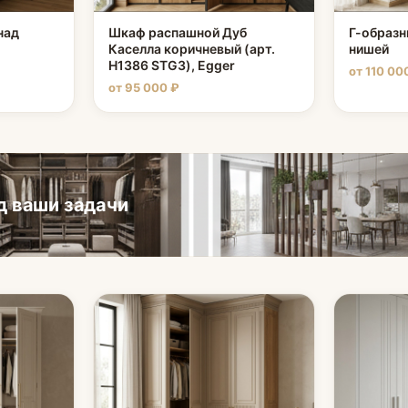
над
Шкаф распашной Дуб
Г-образн
Каселла коричневый (арт.
нишей
H1386 STG3), Egger
от 110 00
от 95 000 ₽
д ваши задачи