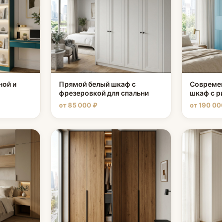
ной и
Прямой белый шкаф с
Совреме
фрезеровкой для спальни
шкаф с 
от 85 000 ₽
от 190 00