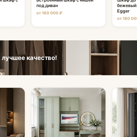
под диван
бежевый 
Egger
от 160 000 ₽
от 180 00
 лучшее качество!