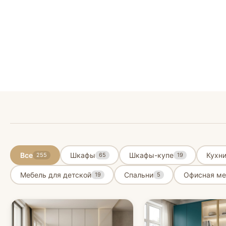
Все
Шкафы
Шкафы-купе
Кухн
255
65
19
Мебель для детской
Спальни
Офисная ме
19
5