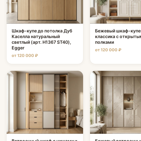
Шкаф-купе до потолка Дуб
Бежевый шкаф-купе
Каселла натуральный
классика с открыты
светлый (арт. H1367 ST40),
полками
Egger
от 120 000 ₽
от 120 000 ₽
Встроенный шкаф с нишами и
Бежевый встроенны