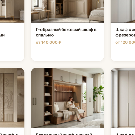
Г-образный бежевый шкаф в
Шкаф с з
ми
спальню
фрезеров
от 140 000 ₽
от 120 00
й шкаф с
Встроенный шкаф с нишей
Шкаф до 