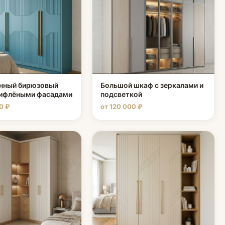
нный бирюзовый
Большой шкаф с зеркалами и
рифлёными фасадами
подсветкой
0 ₽
от 120 000 ₽