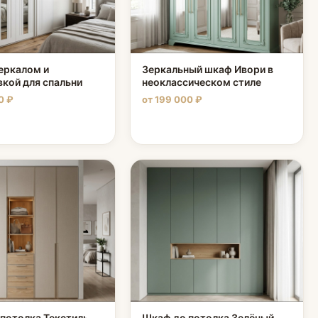
еркалом и
Зеркальный шкаф Ивори в
кой для спальни
неоклассическом стиле
0 ₽
от 199 000 ₽
потолка Текстиль
Шкаф до потолка Зелёный