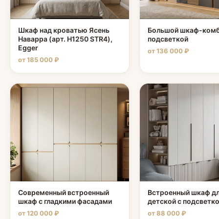
Шкаф над кроватью Ясень
Большой шкаф-комб
Наварра (арт. H1250 STR4),
подсветкой
Egger
от 136 000 ₽
от 185 000 ₽
Современный встроенный
Встроенный шкаф д
шкаф с гладкими фасадами
детской с подсветк
от 120 000 ₽
от 88 000 ₽