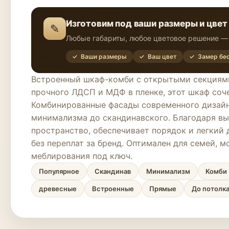
Изготовим под ваши размеры и цвет
✎
Любые габариты, любое цветовое решение — 
✓ Ваши размеры
✓ Ваш цвет
✓ Замер бе
Встроенный шкаф-комби с открытыми секциями 
прочного ЛДСП и МДФ в пленке, этот шкаф соче
Комбинированные фасады современного дизайна
минимализма до скандинавского. Благодаря вы
пространство, обеспечивает порядок и легкий 
без переплат за бренд. Оптимален для семей, 
меблирования под ключ.
Популярное
Скандинав
Минимализм
Комби
древесные
Встроенные
Прямые
До потолк