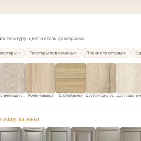
те текстуру, цвет и стиль фрезеровки
екстуры
Текстуры под камень
Прочие текстуры
Од
51
36
36
ственница горная белая
Ясень Наварра
Дуб наборный
Дуб Галифакс белый
Дуб Гладстоу
 вашу на заказ