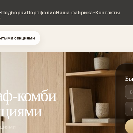
Подборки
Портфолио
Наша фабрика
Контакты
рытыми секциями
Бы
аф-комби
кциями
кциями —