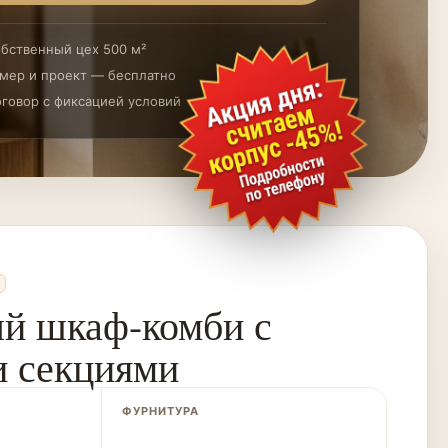
бственный цех 500 м²
мер и проект — бесплатно
говор с фиксацией условий
й шкаф-комби с
 секциями
ФУРНИТУРА