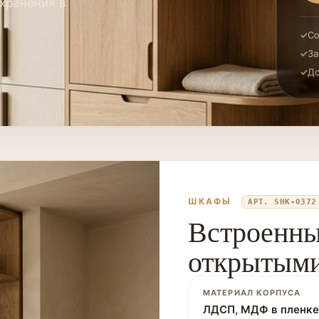
хранения в
Со
За
До
ШКАФЫ
АРТ. SHK-0372
Встроенны
открытыми
МАТЕРИАЛ КОРПУСА
ЛДСП, МДФ в пленке