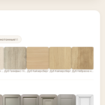
нотонные
52
н белый
Дуб Галифакс глазурованный песочно-серый
Дуб Кайзерсберг
Дуб Кайзерсберг
Дуб Небраска натуральны
Дуб В