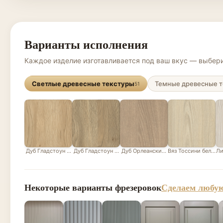
Варианты исполнения
Каждое изделие изготавливается под ваш вкус — выбери
Светлые древесные текстуры
Темные древесные т
51
Дуб Гладстоун песочный
Дуб Гладстоун серо-бежевый
Дуб Орлеанский песочно-бежевый
Вяз Тоссини белый
Ли
Некоторые варианты фрезеровок
Сделаем любую