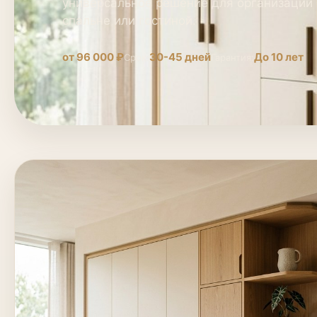
универсальное решение для организации 
спальне или гостиной.
от 96 000 ₽
30-45 дней
До 10 лет
Срок:
Гарантия: