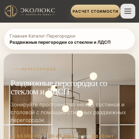
РАСЧЕТ СТОИМОСТИ
Главная
›
Каталог
›
Перегородки
›
Раздвижные перегородки со стеклом и ЛДСП
ПЕРЕГОРОДКИ
Раздвижные перегородки со
стеклом и ЛДСП
Зонируйте пространство между гостиной и
столовой с помощью стильных раздвижных
перегородок.
от 85 000 ₽
30-45 дней
До 10 лет
Срок:
Гарантия: