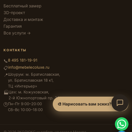
Бесплатный замер
3D-проект
Доставка и монтаж
Гарантия
Все услуги →
КОНТАКТЫ
8 495 181-19-91
📞
info@mebelecoluxe.ru
📋
Шоурум: м. Братиславская,
📍
ул. Братиславская 18 к1,
ТЦ «Интерьер»
Цех: м. Кожуховская,
🏭
2-й Южнопортовый пр. 26
Пн–Пт 9:00–20:00
🎨 Нарисовать вам эскиз?
🕑
Сб–Вс 10:00–18:00
© 2026 ЭКОЛЮКС — мебель на заказ в Москве