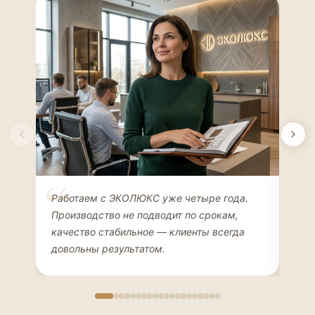
Елена Соколова
Ан
Работаем с ЭКОЛЮКС уже четыре года.
Сде
ДИЗАЙНЕР ИНТЕРЬЕРОВ
ЧАС
Производство не подводит по срокам,
Мен
качество стабильное — клиенты всегда
мон
довольны результатом.
иде