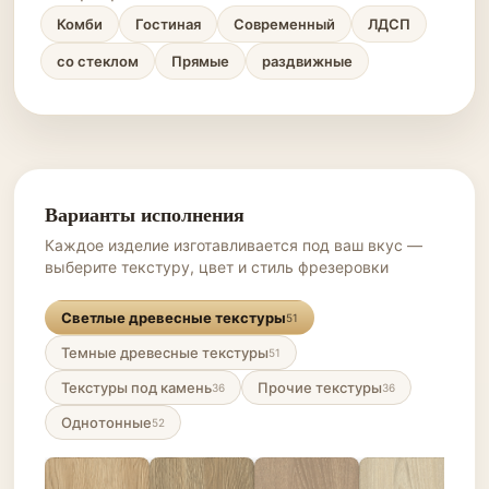
Комби
Гостиная
Современный
ЛДСП
со стеклом
Прямые
раздвижные
Варианты исполнения
Каждое изделие изготавливается под ваш вкус —
выберите текстуру, цвет и стиль фрезеровки
Светлые древесные текстуры
51
Темные древесные текстуры
51
Текстуры под камень
Прочие текстуры
36
36
Однотонные
52