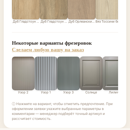
Дуб Гладстоун песочный
Дуб Гладстоун серо-бежевый
Дуб Орлеанский песочно-бежевый
Вяз Тоссини белый
Лис
Некоторые варианты фрезеровок
Сделаем любую вашу на заказ
Узор 2
Узор 1
Узор 3
Солнце
Лилия
ⓘ Нажмите на вариант, чтобы отметить предпочтение. При
оформлении заявки укажите выбранные параметры в
комментарии — менеджер подберёт точный артикул и
рассчитает стоимость.