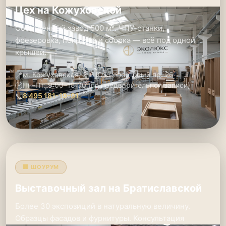
Цех на Кожуховской
Собственный завод 500 м². ЧПУ-станки,
фрезеровка, покраска и сборка — всё под одной
крышей.
📍
м. Кожуховская, 2-й Южнопортовый пр. 26
🕑
Пн–Пт: 9:00–18:00 (по предварительной записи)
📞
8 495 181-19-91
🏢 ШОУРУМ
Выставочный зал на Братиславской
Более 30 экспозиций в натуральную величину.
Образцы фасадов и фурнитуры. Консультация