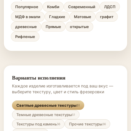
Популярное
Комби
Современный
ЛДСП
МДФ в эмали
Гладкие
Матовые
графит
древесные
Прямые
открытые
Рифленые
Варианты исполнения
Каждое изделие изготавливается под ваш вкус —
выберите текстуру, цвет и стиль фрезеровки
Светлые древесные текстуры
51
Темные древесные текстуры
51
Текстуры под камень
Прочие текстуры
36
36