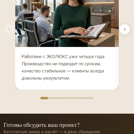
Елена Соколова
Ан
Работаем с ЭКОЛЮКС уже четыре года.
Сде
ДИЗАЙНЕР ИНТЕРЬЕРОВ
ЧАС
Производство не подводит по срокам,
Мен
качество стабильное — клиенты всегда
мон
довольны результатом.
иде
Готовы обсудить ваш проект?
Бесплатный замер и расчёт — в день обращения