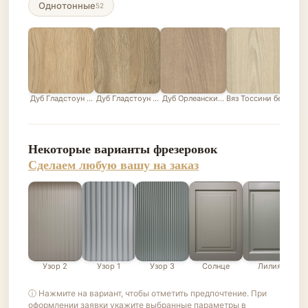
Однотонные
52
Дуб Гладстоун песочный
Дуб Гладстоун серо-бежевый
Дуб Орлеанский песочно-бежевый
Вяз Тоссини белый
Лис
Некоторые варианты фрезеровок
Сделаем любую вашу на заказ
Узор 2
Узор 1
Узор 3
Солнце
Лилия
ⓘ Нажмите на вариант, чтобы отметить предпочтение. При
оформлении заявки укажите выбранные параметры в