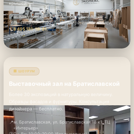
крышей.
📍
м. Кожуховская, 2-й Южнопортовый пр. 26
🕑
Пн–Пт: 9:00–18:00 (по предварительной записи)
📞
8 495 181-19-91
🏢 ШОУРУМ
Выставочный зал на Братиславской
Более 30 экспозиций в натуральную величину.
Образцы фасадов и фурнитуры. Консультация
дизайнера — бесплатно.
📍
м. Братиславская, ул. Братиславская 18 к1, ТЦ
«Интерьер»
Пн–Вс: 10:00–20:00 (без выходных)