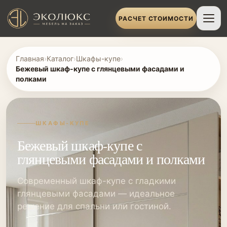
РАСЧЕТ СТОИМОСТИ
Главная
›
Каталог
›
Шкафы-купе
›
Бежевый шкаф-купе с глянцевыми фасадами и
полками
ШКАФЫ-КУПЕ
Бежевый шкаф-купе с
глянцевыми фасадами и полками
Современный шкаф-купе с гладкими
глянцевыми фасадами — идеальное
решение для спальни или гостиной.