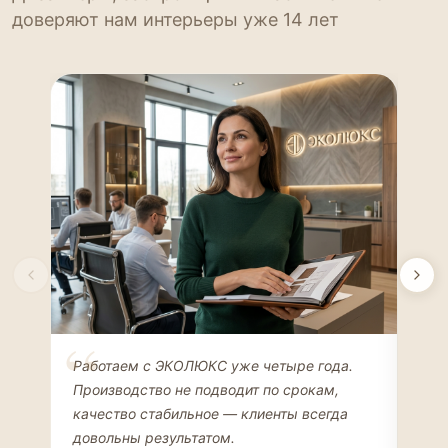
доверяют нам интерьеры уже 14 лет
Елена Соколова
Ан
Работаем с ЭКОЛЮКС уже четыре года.
Сде
ДИЗАЙНЕР ИНТЕРЬЕРОВ
ЧАС
Производство не подводит по срокам,
Мен
качество стабильное — клиенты всегда
мон
довольны результатом.
иде