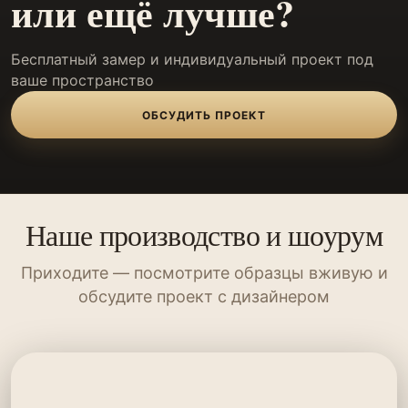
или ещё лучше?
Бесплатный замер и индивидуальный проект под
ваше пространство
ОБСУДИТЬ ПРОЕКТ
Наше производство и шоурум
Приходите — посмотрите образцы вживую и
обсудите проект с дизайнером