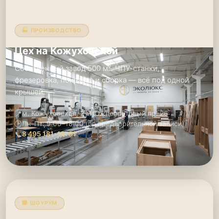
🏭 ПРОИЗВОДСТВО
Цех на Кожуховской
Собственный завод 500 м². ЧПУ-станки,
фрезеровка, покраска и сборка — всё под одной
крышей.
📍
м. Кожуховская, 2-й Южнопортовый пр. 26
🕑
Пн–Пт: 9:00–18:00 (по предварительной записи)
📞
8 495 181-19-91
🏢 ШОУРУМ