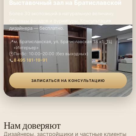
Выставочный зал на Братиславской
Более 30 экспозиций в натуральную величину.
Образцы фасадов и фурнитуры. Консультация
дизайнера — бесплатно.
📍
м. Братиславская, ул. Братиславская 18 к1, ТЦ
«Интерьер»
🕑
Пн–Вс: 10:00–20:00 (без выходных)
📞
8 495 181-19-91
ЗАПИСАТЬСЯ НА КОНСУЛЬТАЦИЮ
Нам доверяют
Дизайнеры, застройщики и частные клиенты