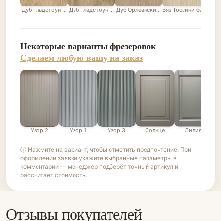
Дуб Гладстоун песочный
Дуб Гладстоун серо-бежевый
Дуб Орлеанский песочно-бежевый
Вяз Тоссини белый
Лис
Некоторые варианты фрезеровок
Сделаем любую вашу на заказ
Узор 2
Узор 1
Узор 3
Солнце
Лилия
ⓘ Нажмите на вариант, чтобы отметить предпочтение. При
оформлении заявки укажите выбранные параметры в
комментарии — менеджер подберёт точный артикул и
рассчитает стоимость.
Отзывы покупателей