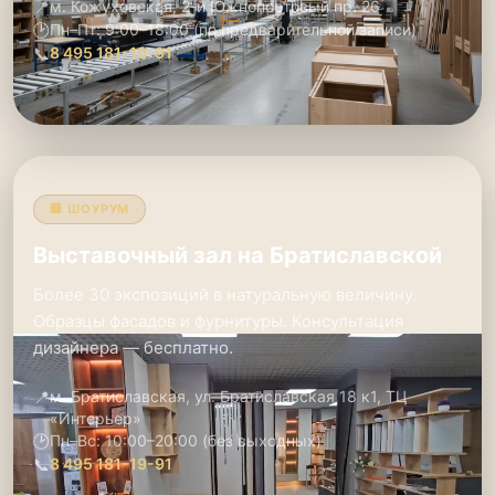
📍
м. Кожуховская, 2-й Южнопортовый пр. 26
🕑
Пн–Пт: 9:00–18:00 (по предварительной записи)
📞
8 495 181-19-91
🏢 ШОУРУМ
Выставочный зал на Братиславской
Более 30 экспозиций в натуральную величину.
Образцы фасадов и фурнитуры. Консультация
дизайнера — бесплатно.
📍
м. Братиславская, ул. Братиславская 18 к1, ТЦ
«Интерьер»
🕑
Пн–Вс: 10:00–20:00 (без выходных)
📞
8 495 181-19-91