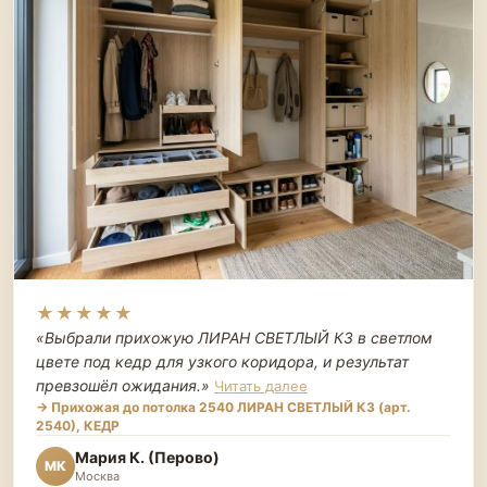
★★★★★
«Выбрали прихожую ЛИРАН СВЕТЛЫЙ К3 в светлом
цвете под кедр для узкого коридора, и результат
превзошёл ожидания.
»
Читать далее
→ Прихожая до потолка 2540 ЛИРАН СВЕТЛЫЙ К3 (арт.
2540), КЕДР
Мария К. (Перово)
МК
Москва