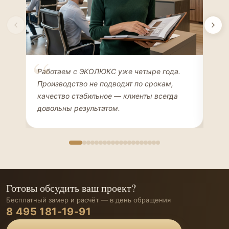
Елена Соколова
Ан
Работаем с ЭКОЛЮКС уже четыре года.
Сде
ДИЗАЙНЕР ИНТЕРЬЕРОВ
ЧАС
Производство не подводит по срокам,
Мен
качество стабильное — клиенты всегда
мон
довольны результатом.
иде
Готовы обсудить ваш проект?
Бесплатный замер и расчёт — в день обращения
8 495 181-19-91