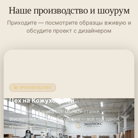
Наше производство и шоурум
Приходите — посмотрите образцы вживую и
обсудите проект с дизайнером
🏭 ПРОИЗВОДСТВО
Цех на Кожуховской
Собственный завод 500 м². ЧПУ-станки,
фрезеровка, покраска и сборка — всё под одной
крышей.