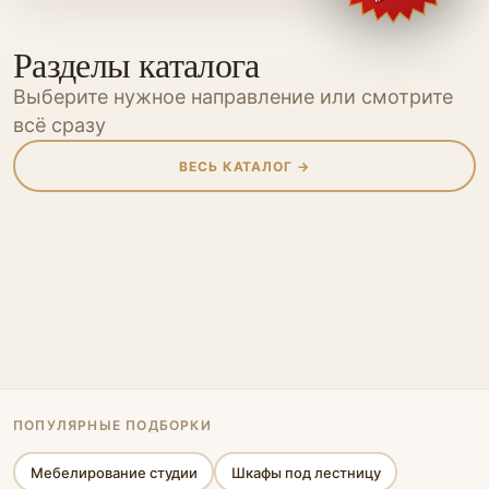
Разделы каталога
Выберите нужное направление или смотрите
всё сразу
ВЕСЬ КАТАЛОГ →
Шкафы
Шкафы-купе
Кухни
Прихожие
Мебель для
Мебель для
Гостиные
Гардеробные
Перегородки
Мебель
Мебель для
ванной
детской
Спальни
Офисная мебель
кабинета
Стеновые панели
Стеллажи
Библиотеки
Кровати-подиумы
ПОПУЛЯРНЫЕ ПОДБОРКИ
Мебелирование студии
Шкафы под лестницу