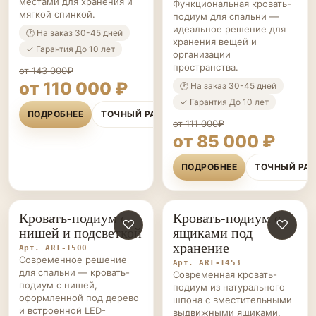
местами для хранения и
Функциональная кровать-
мягкой спинкой.
подиум для спальни —
идеальное решение для
🕐 На заказ 30-45 дней
хранения вещей и
✓ Гарантия До 10 лет
организации
пространства.
от 143 000₽
от 110 000 ₽
🕐 На заказ 30-45 дней
✓ Гарантия До 10 лет
ПОДРОБНЕЕ
ТОЧНЫЙ РАСЧЁТ
от 111 000₽
от 85 000 ₽
ПОДРОБНЕЕ
ТОЧНЫЙ РА
Кровать-подиум с
Кровать-подиум с
КРОВАТИ-
♡
КРОВАТИ-
♡
нишей и подсветкой
ящиками под
ПОДИУМЫ НА ЗАКАЗ
ПОДИУМЫ НА ЗАКАЗ
хранение
Арт. ART-1500
Современное решение
Арт. ART-1453
для спальни — кровать-
Современная кровать-
подиум с нишей,
подиум из натурального
оформленной под дерево
шпона с вместительными
и встроенной LED-
выдвижными ящиками.