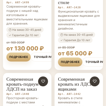
стиле
Арт. ART-1499
Современная кровать-
Арт. ART-1428
подиум с нишей над
Функциональная кровать с
изголовьем и
выдвижными ящиками для
вместительными ящиками
хранения и
для хранения.
минималистичным
дизайном.
🕐 На заказ 30-45 дней
🕐 На заказ 30-45 дней
✓ Гарантия До 10 лет
✓ Гарантия До 10 лет
от 169 000₽
от 130 000 ₽
от 85 000₽
от 65 000 ₽
ПОДРОБНЕЕ
ТОЧНЫЙ РАСЧЁТ
ПОДРОБНЕЕ
ТОЧНЫЙ РА
Современная
Современная
КРОВАТИ-
♡
КРОВАТИ-
♡
кровать-подиум из
кровать из ЛДСП с
ПОДИУМЫ НА ЗАКАЗ
ПОДИУМЫ НА ЗАКАЗ
ЛДСП на заказ
ящиками
Арт. ART-1440
Арт. ART-1442
Просторная кровать-
Кровать в стиле
подиум с местами
минимализм с