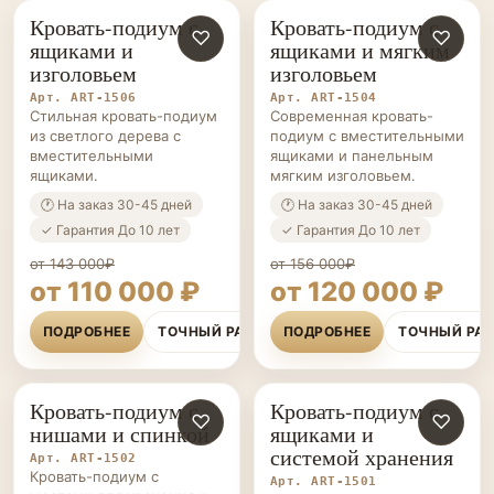
Кровать-подиум с
Кровать-подиум с
КРОВАТИ-
♡
КРОВАТИ-
♡
ящиками и
ящиками и мягким
ПОДИУМЫ НА ЗАКАЗ
ПОДИУМЫ НА ЗАКАЗ
изголовьем
изголовьем
Арт. ART-1506
Арт. ART-1504
Стильная кровать-подиум
Современная кровать-
из светлого дерева с
подиум с вместительными
вместительными
ящиками и панельным
ящиками.
мягким изголовьем.
🕐 На заказ 30-45 дней
🕐 На заказ 30-45 дней
✓ Гарантия До 10 лет
✓ Гарантия До 10 лет
от 143 000₽
от 156 000₽
от 110 000 ₽
от 120 000 ₽
ПОДРОБНЕЕ
ТОЧНЫЙ РАСЧЁТ
ПОДРОБНЕЕ
ТОЧНЫЙ РА
Кровать-подиум с
Кровать-подиум с
КРОВАТИ-
♡
КРОВАТИ-
♡
нишами и спинкой
ящиками и
ПОДИУМЫ НА ЗАКАЗ
ПОДИУМЫ НА ЗАКАЗ
системой хранения
Арт. ART-1502
Кровать-подиум с
Арт. ART-1501