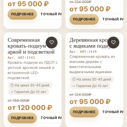
от 124 000₽
от 95 000 ₽
от 95 000 ₽
ПОДРОБНЕЕ
ТОЧНЫЙ РАСЧЁТ
ПОДРОБНЕЕ
ТОЧНЫЙ РА
Современная
Деревянная кровать
КРОВАТИ-
♡
КРОВАТИ-
♡
кровать-подиум с
с ящиками подиум
ПОДИУМЫ НА ЗАКАЗ
ПОДИУМЫ НА ЗАКАЗ
аркой и подсветкой
Арт. ART-1429
Современная кровать из
Арт. ART-1503
массива дерева с
Кровать-подиум из ЛДСП с
вместительными
уютной арочной нишей и
выдвижными ящиками.
встроенной LED-
подсветкой.
🕐 На заказ 30-45 дней
🕐 На заказ 30-45 дней
✓ Гарантия До 10 лет
✓ Гарантия До 10 лет
от 124 000₽
от 95 000 ₽
от 156 000₽
от 120 000 ₽
ПОДРОБНЕЕ
ТОЧНЫЙ РА
ПОДРОБНЕЕ
ТОЧНЫЙ РАСЧЁТ