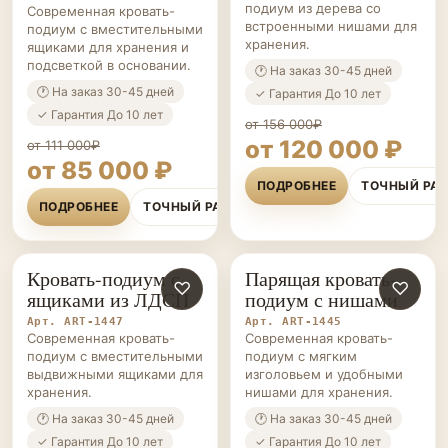
подиум из дерева со
Современная кровать-
встроенными нишами для
подиум с вместительными
хранения.
ящиками для хранения и
подсветкой в основании.
🕐 На заказ 30-45 дней
🕐 На заказ 30-45 дней
✓ Гарантия До 10 лет
✓ Гарантия До 10 лет
от 156 000₽
от 120 000 ₽
от 111 000₽
от 85 000 ₽
ПОДРОБНЕЕ
ТОЧНЫЙ РА
ПОДРОБНЕЕ
ТОЧНЫЙ РАСЧЁТ
Кровать-подиум с
Парящая кровать-
КРОВАТИ-
♡
КРОВАТИ-
♡
ящиками из ЛДСП
подиум с нишами
ПОДИУМЫ НА ЗАКАЗ
ПОДИУМЫ НА ЗАКАЗ
Арт. ART-1447
Арт. ART-1445
Современная кровать-
Современная кровать-
подиум с вместительными
подиум с мягким
выдвижными ящиками для
изголовьем и удобными
хранения.
нишами для хранения.
🕐 На заказ 30-45 дней
🕐 На заказ 30-45 дней
✓ Гарантия До 10 лет
✓ Гарантия До 10 лет