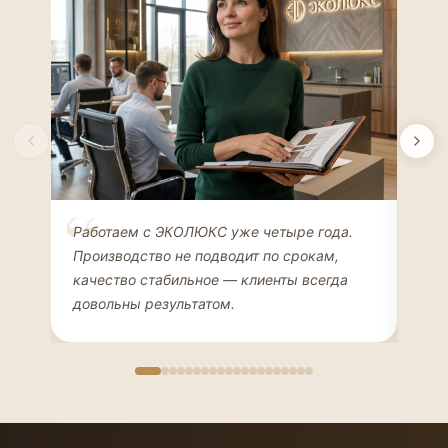
Елена Соколова
Ан
Работаем с ЭКОЛЮКС уже четыре года.
Сде
ДИЗАЙНЕР ИНТЕРЬЕРОВ
ЧАС
Производство не подводит по срокам,
Мен
качество стабильное — клиенты всегда
мон
довольны результатом.
иде