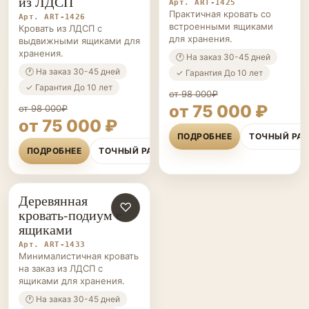
из ЛДСП
Арт. ART-1425
Практичная кровать со
Арт. ART-1426
встроенными ящиками
Кровать из ЛДСП с
для хранения.
выдвижными ящиками для
хранения.
🕐 На заказ 30-45 дней
🕐 На заказ 30-45 дней
✓ Гарантия До 10 лет
✓ Гарантия До 10 лет
от 98 000₽
от 75 000 ₽
от 98 000₽
от 75 000 ₽
ПОДРОБНЕЕ
ТОЧНЫЙ РА
ПОДРОБНЕЕ
ТОЧНЫЙ РАСЧЁТ
Деревянная
КРОВАТИ-
♡
кровать-подиум с
ПОДИУМЫ НА ЗАКАЗ
ящиками
Арт. ART-1433
Минималистичная кровать
на заказ из ЛДСП с
ящиками для хранения.
🕐 На заказ 30-45 дней