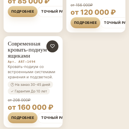
от 85 000 ₽
от 156 000₽
от 120 000 ₽
ПОДРОБНЕЕ
ТОЧНЫЙ РАСЧЁТ
ПОДРОБНЕЕ
ТОЧНЫЙ РА
Современная
КРОВАТИ-
♡
кровать-подиум с
ПОДИУМЫ НА ЗАКАЗ
ящиками
Арт. ART-1494
Кровать-подиум со
встроенными системами
хранения и подсветкой.
🕐 На заказ 30-45 дней
✓ Гарантия До 10 лет
от 208 000₽
от 160 000 ₽
ПОДРОБНЕЕ
ТОЧНЫЙ РАСЧЁТ