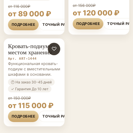
от 156 000₽
от 116 000₽
от 120 000 ₽
от 89 000 ₽
ПОДРОБНЕЕ
ТОЧНЫЙ РА
ПОДРОБНЕЕ
ТОЧНЫЙ РАСЧЁТ
Кровать-подиум с
КРОВАТИ-
♡
местом хранения
ПОДИУМЫ НА ЗАКАЗ
Арт. ART-1444
Функциональная кровать-
подиум с вместительными
шкафами в основании.
🕐 На заказ 30-45 дней
✓ Гарантия До 10 лет
от 150 000₽
от 115 000 ₽
ПОДРОБНЕЕ
ТОЧНЫЙ РАСЧЁТ