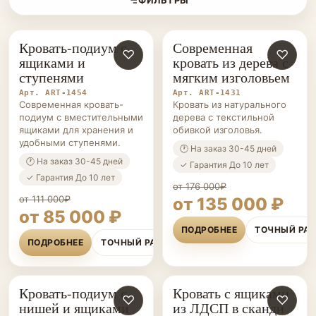
Кровать-подиум с
Современная
КРОВАТИ-
♡
КРОВАТИ-
♡
ящиками и
кровать из дерева с
ПОДИУМЫ НА ЗАКАЗ
ПОДИУМЫ НА ЗАКАЗ
ступенями
мягким изголовьем
Арт. ART-1454
Арт. ART-1431
Современная кровать-
Кровать из натурального
подиум с вместительными
дерева с текстильной
ящиками для хранения и
обивкой изголовья.
удобными ступенями.
🕐 На заказ 30-45 дней
🕐 На заказ 30-45 дней
✓ Гарантия До 10 лет
✓ Гарантия До 10 лет
от 176 000₽
от 111 000₽
от 135 000 ₽
от 85 000 ₽
ПОДРОБНЕЕ
ТОЧНЫЙ РА
ПОДРОБНЕЕ
ТОЧНЫЙ РАСЧЁТ
Кровать-подиум с
Кровать с ящиками
КРОВАТИ-
♡
КРОВАТИ-
♡
нишей и ящиками
из ЛДСП в сканди
ПОДИУМЫ НА ЗАКАЗ
ПОДИУМЫ НА ЗАКАЗ