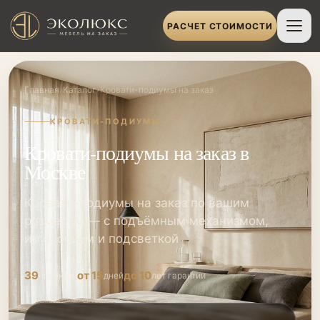
РАСЧЕТ СТОИМОСТИ
›
›
Главная
Каталог
Кровати-подиумы на заказ
КРОВАТИ-ПОДИУМЫ
Кровати-подиумы на заказ в
Москве
Кровати-подиумы на заказ по вашим
размерам — с подъёмным механизмом,
изголовьем и подсветкой
39
от 15
до 10
проектов
дней
лет гарантии