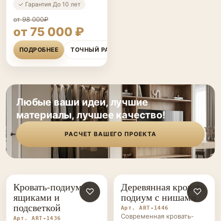
✓ Гарантия До 10 лет
от 98 000₽
от 75 000 ₽
ПОДРОБНЕЕ
ТОЧНЫЙ РАСЧЁТ
Любые ваши идеи, лучшие
материалы, лучшее качество!
РАСЧЕТ ВАШЕГО ПРОЕКТА
Кровать-подиум с
Деревянная кровать
КРОВАТИ-
♡
КРОВАТИ-
♡
ящиками и
подиум с нишами
ПОДИУМЫ НА ЗАКАЗ
ПОДИУМЫ НА ЗАКАЗ
подсветкой
Арт. ART-1446
Современная кровать-
Арт. ART-1436