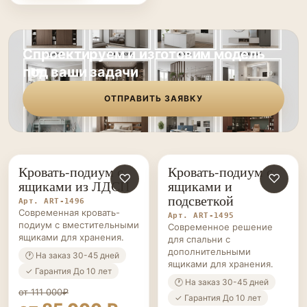
Спроектируем и изготовим модель
под ваши задачи
ОТПРАВИТЬ ЗАЯВКУ
Кровать-подиум с
Кровать-подиум с
КРОВАТИ-
♡
КРОВАТИ-
♡
ящиками из ЛДСП
ящиками и
ПОДИУМЫ НА ЗАКАЗ
ПОДИУМЫ НА ЗАКАЗ
подсветкой
Арт. ART-1496
Современная кровать-
Арт. ART-1495
подиум с вместительными
Современное решение
ящиками для хранения.
для спальни с
дополнительными
🕐 На заказ 30-45 дней
ящиками для хранения.
✓ Гарантия До 10 лет
🕐 На заказ 30-45 дней
от 111 000₽
✓ Гарантия До 10 лет