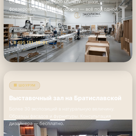
Собственный завод 500 м². ЧПУ-станки,
фрезеровка, покраска и сборка — всё под одной
крышей.
📍
м. Кожуховская, 2-й Южнопортовый пр. 26
🕑
Пн–Пт: 9:00–18:00 (по предварительной записи)
📞
8 495 181-19-91
🏢 ШОУРУМ
Выставочный зал на Братиславской
Более 30 экспозиций в натуральную величину.
Образцы фасадов и фурнитуры. Консультация
дизайнера — бесплатно.