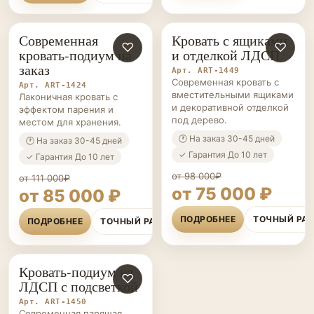
Современная
Кровать с ящиками
КРОВАТИ-
♡
КРОВАТИ-
♡
кровать-подиум на
и отделкой ЛДСП
ПОДИУМЫ НА ЗАКАЗ
ПОДИУМЫ НА ЗАКАЗ
заказ
Арт. ART-1449
Современная кровать с
Арт. ART-1424
вместительными ящиками
Лаконичная кровать с
и декоративной отделкой
эффектом парения и
под дерево.
местом для хранения.
🕐 На заказ 30-45 дней
🕐 На заказ 30-45 дней
✓ Гарантия До 10 лет
✓ Гарантия До 10 лет
от 98 000₽
от 111 000₽
от 75 000 ₽
от 85 000 ₽
ПОДРОБНЕЕ
ТОЧНЫЙ РА
ПОДРОБНЕЕ
ТОЧНЫЙ РАСЧЁТ
Кровать-подиум из
КРОВАТИ-
♡
ЛДСП с подсветкой
ПОДИУМЫ НА ЗАКАЗ
Арт. ART-1450
Современная парящая