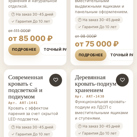
хранения и натуральной
вместительными
отделкой.
выдвижными ящиками и
панельным оформлением.
🕐 На заказ 30-45 дней
🕐 На заказ 30-45 дней
✓ Гарантия До 10 лет
✓ Гарантия До 10 лет
от 111 000₽
от 98 000₽
от 85 000 ₽
от 75 000 ₽
ПОДРОБНЕЕ
ТОЧНЫЙ РАСЧЁТ
ПОДРОБНЕЕ
ТОЧНЫЙ РА
Современная
Деревянная
КРОВАТИ-
♡
КРОВАТИ-
♡
кровать с
кровать-подиум с
ПОДИУМЫ НА ЗАКАЗ
ПОДИУМЫ НА ЗАКАЗ
подсветкой и
хранением
подиумом
Арт. ART-1438
Функциональная кровать-
Арт. ART-1441
подиум из ЛДСП с
Кровать с эффектом
вместительными ящиками
парения за счет скрытой
и ступенями.
LED-подсветки.
🕐 На заказ 30-45 дней
🕐 На заказ 30-45 дней
✓ Гарантия До 10 лет
✓ Гарантия До 10 лет