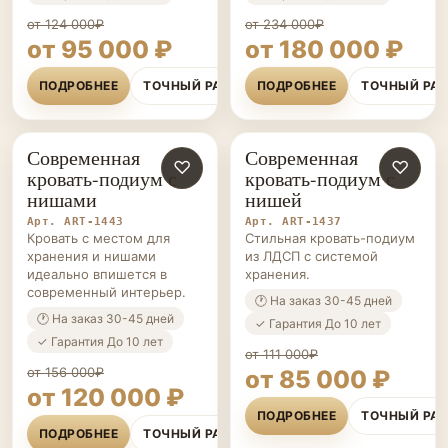
от 124 000₽
от 234 000₽
от 95 000 ₽
от 180 000 ₽
ПОДРОБНЕЕ
ТОЧНЫЙ РАСЧЁТ
ПОДРОБНЕЕ
ТОЧНЫЙ РА
Современная
Современная
КРОВАТИ-
♡
КРОВАТИ-
♡
кровать-подиум с
кровать-подиум с
ПОДИУМЫ НА ЗАКАЗ
ПОДИУМЫ НА ЗАКАЗ
нишами
нишей
Арт. ART-1443
Арт. ART-1437
Кровать с местом для
Стильная кровать-подиум
хранения и нишами
из ЛДСП с системой
идеально впишется в
хранения.
современный интерьер.
🕐 На заказ 30-45 дней
🕐 На заказ 30-45 дней
✓ Гарантия До 10 лет
✓ Гарантия До 10 лет
от 111 000₽
от 156 000₽
от 85 000 ₽
от 120 000 ₽
ПОДРОБНЕЕ
ТОЧНЫЙ РА
ПОДРОБНЕЕ
ТОЧНЫЙ РАСЧЁТ