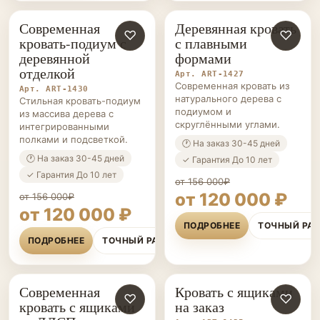
Современная
Деревянная кровать
КРОВАТИ-
♡
КРОВАТИ-
♡
кровать-подиум с
с плавными
ПОДИУМЫ НА ЗАКАЗ
ПОДИУМЫ НА ЗАКАЗ
деревянной
формами
отделкой
Арт. ART-1427
Современная кровать из
Арт. ART-1430
натурального дерева с
Стильная кровать-подиум
подиумом и
из массива дерева с
скруглёнными углами.
интегрированными
полками и подсветкой.
🕐 На заказ 30-45 дней
🕐 На заказ 30-45 дней
✓ Гарантия До 10 лет
✓ Гарантия До 10 лет
от 156 000₽
от 120 000 ₽
от 156 000₽
от 120 000 ₽
ПОДРОБНЕЕ
ТОЧНЫЙ РА
ПОДРОБНЕЕ
ТОЧНЫЙ РАСЧЁТ
Современная
Кровать с ящиками
КРОВАТИ-
♡
КРОВАТИ-
♡
кровать с ящиками
на заказ
ПОДИУМЫ НА ЗАКАЗ
ПОДИУМЫ НА ЗАКАЗ