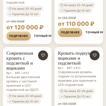
подсветкой.
🕐 На заказ 30-45 дней
🕐 На заказ 30-45 дней
✓ Гарантия До 10 лет
✓ Гарантия До 10 лет
от 143 000₽
от 156 000₽
от 110 000 ₽
от 120 000 ₽
ПОДРОБНЕЕ
ТОЧНЫЙ РА
ПОДРОБНЕЕ
ТОЧНЫЙ РАСЧЁТ
Современная
Кровать-подиум с
КРОВАТИ-
♡
КРОВАТИ-
♡
кровать с
ящиками и
ПОДИУМЫ НА ЗАКАЗ
ПОДИУМЫ НА ЗАКАЗ
подсветкой и
подсветкой
ящиками
Арт. ART-1451
Современная кровать-
Арт. ART-1452
подиум со встроенными
Большая двуспальная
ящиками для хранения и
кровать с системой
LED-подсветкой.
хранения и LED-
подсветкой из ЛДСП.
🕐 На заказ 30-45 дней
🕐 На заказ 30-45 дней
✓ Гарантия До 10 лет
✓ Гарантия До 10 лет
от 156 000₽