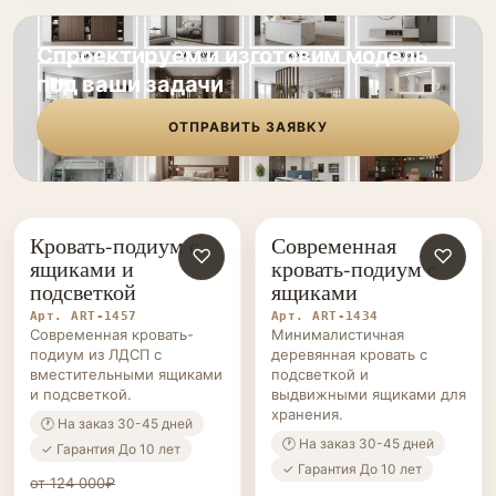
Спроектируем и изготовим модель
под ваши задачи
ОТПРАВИТЬ ЗАЯВКУ
Кровать-подиум с
Современная
КРОВАТИ-
♡
КРОВАТИ-
♡
ящиками и
кровать-подиум с
ПОДИУМЫ НА ЗАКАЗ
ПОДИУМЫ НА ЗАКАЗ
подсветкой
ящиками
Арт. ART-1457
Арт. ART-1434
Современная кровать-
Минималистичная
подиум из ЛДСП с
деревянная кровать с
вместительными ящиками
подсветкой и
и подсветкой.
выдвижными ящиками для
хранения.
🕐 На заказ 30-45 дней
🕐 На заказ 30-45 дней
✓ Гарантия До 10 лет
✓ Гарантия До 10 лет
от 124 000₽