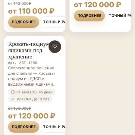
от 120 000 ₽
от 143 000₽
от 110 000 ₽
ПОДРОБНЕЕ
ТОЧНЫЙ РА
ПОДРОБНЕЕ
ТОЧНЫЙ РАСЧЁТ
Кровать-подиум с
КРОВАТИ-
♡
ящиками под
ПОДИУМЫ НА ЗАКАЗ
хранение
Арт. ART-1498
Современное решение
для спальни — кровать-
подиум из ЛДСП с
выдвижными ящиками.
🕐 На заказ 30-45 дней
✓ Гарантия До 10 лет
от 156 000₽
от 120 000 ₽
ПОДРОБНЕЕ
ТОЧНЫЙ РАСЧЁТ