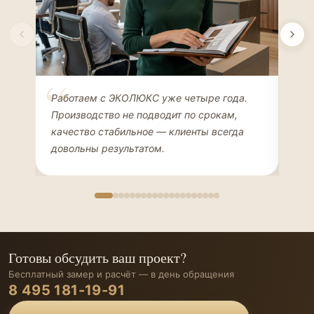
Елена Соколова
Ан
Работаем с ЭКОЛЮКС уже четыре года.
Сде
ДИЗАЙНЕР ИНТЕРЬЕРОВ
ЧАС
Производство не подводит по срокам,
Мен
качество стабильное — клиенты всегда
мон
довольны результатом.
иде
Готовы обсудить ваш проект?
Бесплатный замер и расчёт — в день обращения
8 495 181-19-91