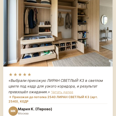
★★★★★
«Выбрали прихожую ЛИРАН СВЕТЛЫЙ К3 в светлом
цвете под кедр для узкого коридора, и результат
превзошёл ожидания.
»
Читать далее
→ Прихожая до потолка 2540 ЛИРАН СВЕТЛЫЙ К3 (арт.
2540), КЕДР
Мария К. (Перово)
МК
Москва