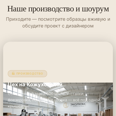
Наше производство и шоурум
Приходите — посмотрите образцы вживую и
обсудите проект с дизайнером
🏭 ПРОИЗВОДСТВО
Цех на Кожуховской
Собственный завод 500 м². ЧПУ-станки,
фрезеровка, покраска и сборка — всё под одной
крышей.