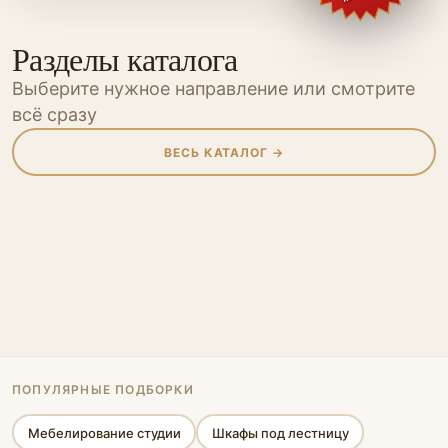
Разделы каталога
Выберите нужное направление или смотрите
всё сразу
ВЕСЬ КАТАЛОГ →
Шкафы
Шкафы-купе
Кухни
Прихожие
Мебель для
Мебель для
Гостиные
Гардеробные
Перегородки
Мебель
Мебель для
ванной
детской
Спальни
Офисная мебель
кабинета
Стеновые панели
Стеллажи
Библиотеки
Кровати-подиумы
ПОПУЛЯРНЫЕ ПОДБОРКИ
Мебелирование студии
Шкафы под лестницу