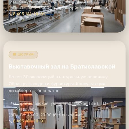
📍
м. Кожуховская, 2-й Южнопортовый пр. 26
🕑
Пн–Пт: 9:00–18:00 (по предварительной записи)
📞
8 495 181-19-91
🏢 ШОУРУМ
Выставочный зал на Братиславской
Более 30 экспозиций в натуральную величину.
Образцы фасадов и фурнитуры. Консультация
дизайнера — бесплатно.
📍
м. Братиславская, ул. Братиславская 18 к1, ТЦ
«Интерьер»
🕑
Пн–Вс: 10:00–20:00 (без выходных)
📞
8 495 181-19-91