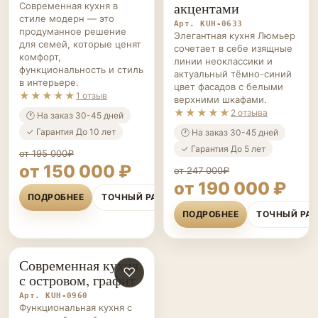
акцентами
Современная кухня в
стиле модерн — это
Арт. KUH-0633
продуманное решение
Элегантная кухня Люмьер
для семей, которые ценят
сочетает в себе изящные
комфорт,
линии неоклассики и
функциональность и стиль
актуальный тёмно-синий
в интерьере.
цвет фасадов с белыми
★★★★★
1 отзыв
верхними шкафами.
★★★★★
2 отзыва
🕐 На заказ 30-45 дней
✓ Гарантия До 10 лет
🕐 На заказ 30-45 дней
✓ Гарантия До 5 лет
от 195 000₽
от 150 000 ₽
от 247 000₽
от 190 000 ₽
ПОДРОБНЕЕ
ТОЧНЫЙ РАСЧЁТ
ПОДРОБНЕЕ
ТОЧНЫЙ РА
Современная кухня
КУХНИ НА ЗАКАЗ
♡
с островом, графит
Арт. KUH-0960
Функциональная кухня с