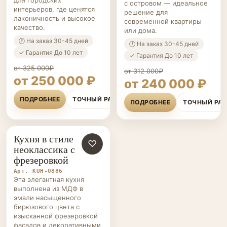
с островом — идеальное
интерьеров, где ценятся
решение для
лаконичность и высокое
современной квартиры
качество.
или дома.
🕐 На заказ 30-45 дней
🕐 На заказ 30-45 дней
✓ Гарантия До 10 лет
✓ Гарантия До 10 лет
от 325 000₽
от 312 000₽
от 250 000 ₽
от 240 000 ₽
ПОДРОБНЕЕ
ТОЧНЫЙ РАСЧЁТ
ПОДРОБНЕЕ
ТОЧНЫЙ РА
Кухня в стиле
КУХНИ НА ЗАКАЗ
♡
неоклассика с
фрезеровкой
Арт. KUH-0886
Эта элегантная кухня
выполнена из МДФ в
эмали насыщенного
бирюзового цвета с
изысканной фрезеровкой
фасадов и декоративными