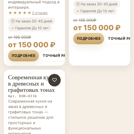
индивидуальный подход в
🕐 На заказ 30-45 дней
интерьере.
✓ Гарантия До 10 лет
★★★★★
2 отзыва
от 195 000₽
🕐 На заказ 30-45 дней
от 150 000 ₽
✓ Гарантия До 10 лет
от 195 000₽
ПОДРОБНЕЕ
ТОЧНЫЙ РА
от 150 000 ₽
ПОДРОБНЕЕ
ТОЧНЫЙ РАСЧЁТ
Современная кухня
КУХНИ НА ЗАКАЗ
♡
в древесных и
графитовых тонах
Арт. KUH-0336
Современная кухня на
заказ в древесных и
графитовых тонах —
стильное решение для
просторных и
функциональных
интерьеров.