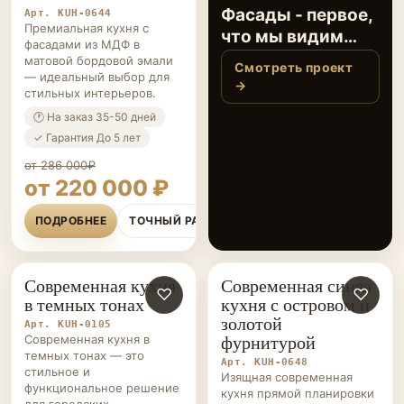
Фасады - первое,
Арт. KUH-0644
Премиальная кухня с
что мы видим
фасадами из МДФ в
каждое утро,
матовой бордовой эмали
Смотреть проект
— идеальный выбор для
открывая кухню…
→
стильных интерьеров.
🕐 На заказ 35-50 дней
✓ Гарантия До 5 лет
от 286 000₽
от 220 000 ₽
ПОДРОБНЕЕ
ТОЧНЫЙ РАСЧЁТ
Современная кухня
Современная синяя
КУХНИ НА ЗАКАЗ
♡
КУХНИ НА ЗАКАЗ
♡
в темных тонах
кухня с островом и
золотой
Арт. KUH-0105
фурнитурой
Современная кухня в
темных тонах — это
Арт. KUH-0648
стильное и
Изящная современная
функциональное решение
кухня прямой планировки
для городских