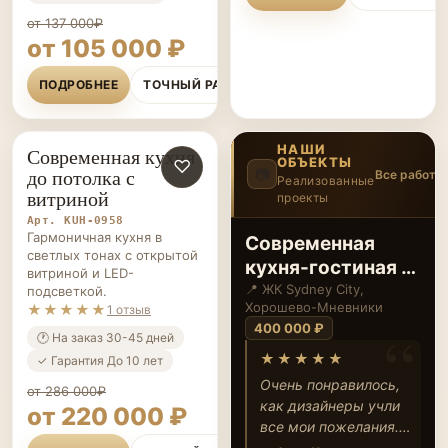
от 137 000₽
от 105 000 ₽
ПОДРОБНЕЕ
ТОЧНЫЙ РАСЧЁТ
НАШИ
Современная кухня
ОБЪЕКТЫ
КУХНИ НА ЗАКАЗ
♡
до потолка с
📷
Все работы
Реализованные
витриной
проекты
3
/20
‹
›
Арт. KUH-0958
Гармоничная кухня в
Современная
светлых тонах с открытой
кухня с акцентом
витриной и LED-
на свет и
📍 ЖК Sky Garden,
подсветкой.
Покровское-Стрешнево
★★★★★
1 отзыв
функциональность
220 000 ₽
🕐 На заказ 30-45 дней
★★★★★
✓ Гарантия До 10 лет
Эта кухня полностью
от 286 000₽
оправдала мои
от 220 000 ₽
ожидания — светлая,
удобная, всё под