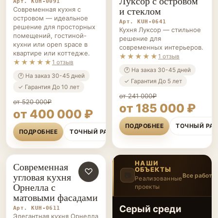
Луксор с островом
Арт. KUH-0091
и стеклом
Современная кухня с
островом — идеальное
Арт. KUH-0641
решение для просторных
Кухня Луксор — стильное
помещений, гостиной-
решение для
кухни или open space в
современных интерьеров.
квартире или коттедже.
★★★★★
1 отзыв
★★★★★
1 отзыв
🕐 На заказ 30-45 дней
🕐 На заказ 30-45 дней
✓ Гарантия До 5 лет
✓ Гарантия До 10 лет
от 241 000₽
от 520 000₽
от 185 000 ₽
от 400 000 ₽
ПОДРОБНЕЕ
ТОЧНЫЙ РА
ПОДРОБНЕЕ
ТОЧНЫЙ РАСЧЁТ
НАШИ
Современная
ОБЪЕКТЫ
КУХНИ НА ЗАКАЗ
♡
угловая кухня
📷
Все работы
Реализованные
Орнелла с
проекты
4
/20
‹
›
матовыми фасадами
Серый среди
Арт. KUH-0611
Элегантная кухня Орнелла