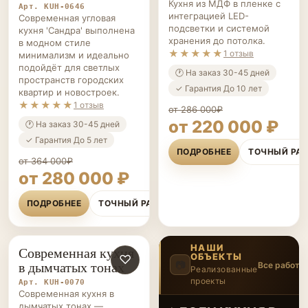
Кухня из МДФ в пленке с
Арт. KUH-0646
интеграцией LED-
Современная угловая
подсветки и системой
кухня 'Сандра' выполнена
хранения до потолка.
в модном стиле
★★★★★
1 отзыв
минимализм и идеально
подойдёт для светлых
🕐 На заказ 30-45 дней
пространств городских
✓ Гарантия До 10 лет
квартир и новостроек.
★★★★★
1 отзыв
от 286 000₽
от 220 000 ₽
🕐 На заказ 30-45 дней
✓ Гарантия До 5 лет
ПОДРОБНЕЕ
ТОЧНЫЙ РА
от 364 000₽
от 280 000 ₽
ПОДРОБНЕЕ
ТОЧНЫЙ РАСЧЁТ
НАШИ
Современная кухня
ОБЪЕКТЫ
КУХНИ НА ЗАКАЗ
♡
в дымчатых тонах
📷
Все работы
Реализованные
проекты
4
/20
Арт. KUH-0070
‹
›
Современная кухня в
дымчатых тонах —