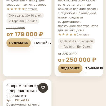
— идеальный выбор для
неоклассическом стиле
современных интерьеров.
сочетает элегантные
★★★★★
бежевые верхние фасады
2 отзыва
с глубоким шоколадным
🕐 На заказ 30-40 дней
низом, создавая
✓ Гарантия До 5 лет
современное и
практичное пространство
от 233 000₽
для вашего дома.
от 179 000 ₽
★★★★★
2 отзыва
🕐 На заказ 30-45 дней
ПОДРОБНЕЕ
ТОЧНЫЙ РАСЧЁТ
✓ Гарантия До 10 лет
от 325 000₽
от 250 000 ₽
ПОДРОБНЕЕ
ТОЧНЫЙ РА
Современная кухня
КУХНИ НА ЗАКАЗ
♡
с деревянными
фасадами
Арт. KUH-0099
Современная кухня с