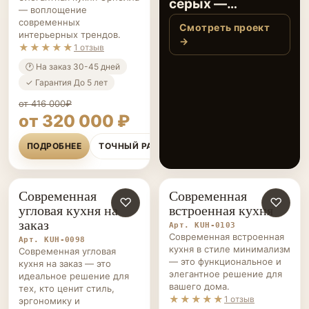
серых —
— воплощение
вдохновляющая
современных
Смотреть проект
интерьерных трендов.
кухня в оттенках
→
★★★★★
1 отзыв
графита
🕐 На заказ 30-45 дней
✓ Гарантия До 5 лет
от 416 000₽
от 320 000 ₽
ПОДРОБНЕЕ
ТОЧНЫЙ РАСЧЁТ
Современная
Современная
КУХНИ НА ЗАКАЗ
♡
КУХНИ НА ЗАКАЗ
♡
угловая кухня на
встроенная кухня
заказ
Арт. KUH-0103
Современная встроенная
Арт. KUH-0098
кухня в стиле минимализм
Современная угловая
— это функциональное и
кухня на заказ — это
элегантное решение для
идеальное решение для
вашего дома.
тех, кто ценит стиль,
★★★★★
1 отзыв
эргономику и