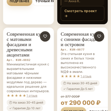
— Мария П.
ПОДРОБНЕЕ
ТОЧНЫЙ РАСЧЁТ
рукой. Получилось
очень уютно,
Смотреть проект
особенно нравится
→
подсветка и
красивое сочетание
цветов. Спасибо
Современная кухня
Современная кухня
КУХНИ НА ЗАКАЗ
♡
КУХНИ НА ЗАКАЗ
♡
команде за внимание
с матовыми
с синими фасадами
к деталям!
фасадами и
и островом
древесными
Арт. KUH-0877
акцентами
Эта стильная кухня в
синих и белых тонах
Арт. KUH-0882
выполнена из
Минималистичная кухня с
высококачественного
выразительными
МДФ в эмали.
матовыми чёрными
★★★★★
1 отзыв
фасадами и нижними
модулями под дерево —
🕐 На заказ 30-45 дней
идеальное решение для
✓ Гарантия До 5 лет
современных интерьеров.
★★★★★
1 отзыв
от 377 000₽
от 290 000 ₽
🕐 На заказ 30–45 дней
✓ Гарантия До 10 лет