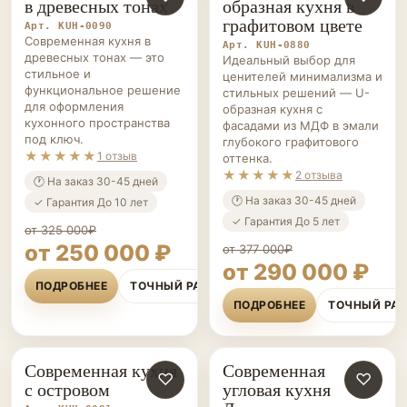
в древесных тонах
образная кухня в
графитовом цвете
Арт. KUH-0090
Современная кухня в
Арт. KUH-0880
древесных тонах — это
Идеальный выбор для
стильное и
ценителей минимализма и
функциональное решение
стильных решений — U-
для оформления
образная кухня с
кухонного пространства
фасадами из МДФ в эмали
под ключ.
глубокого графитового
★★★★★
1 отзыв
оттенка.
★★★★★
2 отзыва
🕐 На заказ 30-45 дней
🕐 На заказ 30-45 дней
✓ Гарантия До 10 лет
✓ Гарантия До 5 лет
от 325 000₽
от 250 000 ₽
от 377 000₽
от 290 000 ₽
ПОДРОБНЕЕ
ТОЧНЫЙ РАСЧЁТ
ПОДРОБНЕЕ
ТОЧНЫЙ РА
Современная кухня
Современная
КУХНИ НА ЗАКАЗ
♡
КУХНИ НА ЗАКАЗ
♡
с островом
угловая кухня