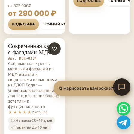
ПОДРОБНЕЕ
ТОЧНЫЙ РА
от 377 000₽
от 290 000 ₽
ПОДРОБНЕЕ
ТОЧНЫЙ РАСЧЁТ
Современная кухня
КУХНИ НА ЗАКАЗ
♡
с фасадами МДФ
Арт. KUH-0334
Современная кухня с
матовыми фасадами из
МДФ в эмали и
акцентными элементами
из ЛДСП Egger —
универсальное решение
для тех, кто ценит баланс
эстетики и
функциональности.
★★★★★
2 отзыва
🕐 На заказ 30-45 дней
✓ Гарантия До 10 лет