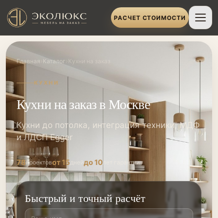
РАСЧЕТ СТОИМОСТИ
›
›
Главная
Каталог
Кухни на заказ
КУХНИ
Кухни на заказ в Москве
Кухни до потолка, интеграция техники, МДФ
и ЛДСП Egger
78
от 15
до 10
проектов
дней
лет гарантии
Быстрый и точный расчёт