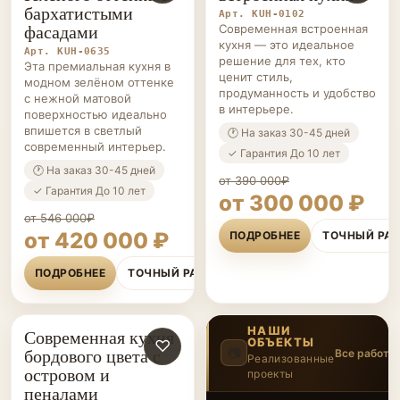
бархатистыми
Арт. KUH-0102
фасадами
Современная встроенная
кухня — это идеальное
Арт. KUH-0635
решение для тех, кто
Эта премиальная кухня в
ценит стиль,
модном зелёном оттенке
продуманность и удобство
с нежной матовой
в интерьере.
поверхностью идеально
впишется в светлый
🕐 На заказ 30-45 дней
современный интерьер.
✓ Гарантия До 10 лет
🕐 На заказ 30-45 дней
от 390 000₽
✓ Гарантия До 10 лет
от 300 000 ₽
от 546 000₽
от 420 000 ₽
ПОДРОБНЕЕ
ТОЧНЫЙ РА
ПОДРОБНЕЕ
ТОЧНЫЙ РАСЧЁТ
НАШИ
Современная кухня
ОБЪЕКТЫ
КУХНИ НА ЗАКАЗ
♡
бордового цвета с
📷
Все работы
Реализованные
островом и
проекты
5
/20
‹
›
пеналами