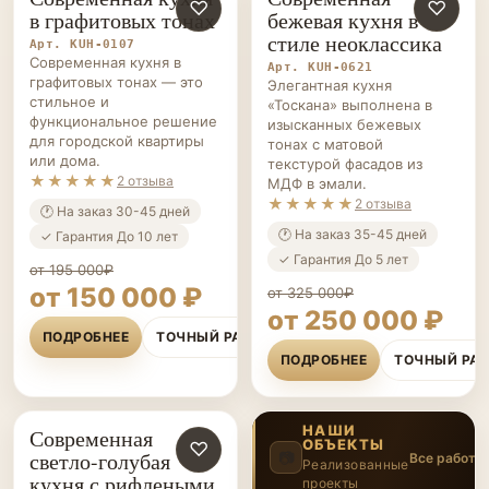
КУХНИ НА ЗАКАЗ
♡
КУХНИ НА ЗАКАЗ
♡
в графитовых тонах
бежевая кухня в
стиле неоклассика
Арт. KUH-0107
Современная кухня в
Арт. KUH-0621
графитовых тонах — это
Элегантная кухня
стильное и
«Тоскана» выполнена в
функциональное решение
изысканных бежевых
для городской квартиры
тонах с матовой
или дома.
текстурой фасадов из
★★★★★
2 отзыва
МДФ в эмали.
★★★★★
2 отзыва
🕐 На заказ 30-45 дней
🕐 На заказ 35-45 дней
✓ Гарантия До 10 лет
✓ Гарантия До 5 лет
от 195 000₽
от 150 000 ₽
от 325 000₽
от 250 000 ₽
ПОДРОБНЕЕ
ТОЧНЫЙ РАСЧЁТ
ПОДРОБНЕЕ
ТОЧНЫЙ РА
НАШИ
Современная
ОБЪЕКТЫ
КУХНИ НА ЗАКАЗ
♡
светло-голубая
📷
Все работы
Реализованные
кухня с рифлеными
проекты
4
/20