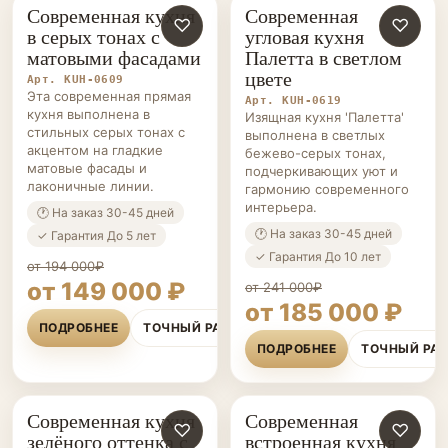
Современная кухня
Современная
КУХНИ НА ЗАКАЗ
♡
КУХНИ НА ЗАКАЗ
♡
в серых тонах с
угловая кухня
матовыми фасадами
Палетта в светлом
цвете
Арт. KUH-0609
Эта современная прямая
Арт. KUH-0619
кухня выполнена в
Изящная кухня 'Палетта'
стильных серых тонах с
выполнена в светлых
акцентом на гладкие
бежево-серых тонах,
матовые фасады и
подчеркивающих уют и
лаконичные линии.
гармонию современного
интерьера.
🕐 На заказ 30-45 дней
🕐 На заказ 30-45 дней
✓ Гарантия До 5 лет
✓ Гарантия До 10 лет
от 194 000₽
от 149 000 ₽
от 241 000₽
от 185 000 ₽
ПОДРОБНЕЕ
ТОЧНЫЙ РАСЧЁТ
ПОДРОБНЕЕ
ТОЧНЫЙ РА
Современная кухня
Современная
КУХНИ НА ЗАКАЗ
♡
КУХНИ НА ЗАКАЗ
♡
зелёного оттенка с
встроенная кухня