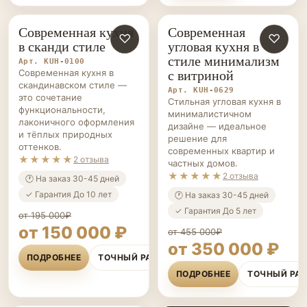
Современная кухня
Современная
КУХНИ НА ЗАКАЗ
♡
КУХНИ НА ЗАКАЗ
♡
в сканди стиле
угловая кухня в
стиле минимализм
Арт. KUH-0100
с витриной
Современная кухня в
скандинавском стиле —
Арт. KUH-0629
это сочетание
Стильная угловая кухня в
функциональности,
минималистичном
лаконичного оформления
дизайне — идеальное
и тёплых природных
решение для
оттенков.
современных квартир и
★★★★★
2 отзыва
частных домов.
★★★★★
2 отзыва
🕐 На заказ 30-45 дней
✓ Гарантия До 10 лет
🕐 На заказ 30-45 дней
✓ Гарантия До 5 лет
от 195 000₽
от 150 000 ₽
от 455 000₽
от 350 000 ₽
ПОДРОБНЕЕ
ТОЧНЫЙ РАСЧЁТ
ПОДРОБНЕЕ
ТОЧНЫЙ РА