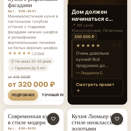
‹
›
фасадами
Привет, друзья
Арт. KUH-0643
Минималистичная кухня в
📍 ЖК Акценты, Западное
пастельном голубом
Дегунино
оттенке с гладкими
350 000 ₽
фасадами нижних шкафов
и рельефными
★★★★★
вертикальными линиями
Очень понравился
на белых верхних шкафах.
подход и внимание к
★★★★★
1 отзыв
деталям! Кухня
🕐 На заказ 30-45 дней
получилась уютной и
— Анна К.
✓ Гарантия До 5 лет
удобной, готовить
теперь одно
от 416 000₽
Смотреть проект
от 320 000 ₽
удовольствие.
→
Спасибо ЭкоЛюкс за
реализацию всех
ПОДРОБНЕЕ
ТОЧНЫЙ РАСЧЁТ
моих идей.
Современная кухня
Кухня Люмьер в
КУХНИ НА ЗАКАЗ
♡
КУХНИ НА ЗАКАЗ
♡
в стиле модерн
стиле неоклассика с
золотыми
Арт. KUH-0089