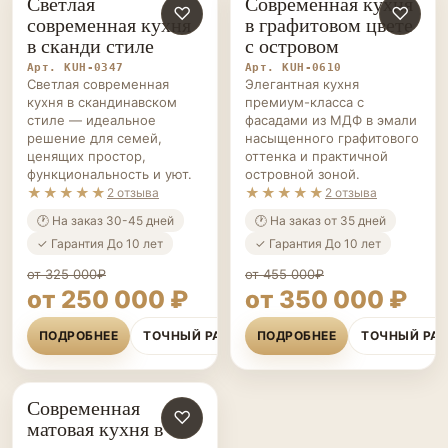
Светлая
Современная кухня
КУХНИ НА ЗАКАЗ
♡
КУХНИ НА ЗАКАЗ
♡
классный результат.
современная кухня
в графитовом цвете
в сканди стиле
с островом
Арт. KUH-0347
Арт. KUH-0610
Светлая современная
Элегантная кухня
кухня в скандинавском
премиум-класса с
стиле — идеальное
фасадами из МДФ в эмали
решение для семей,
насыщенного графитового
ценящих простор,
оттенка и практичной
функциональность и уют.
островной зоной.
★★★★★
★★★★★
2 отзыва
2 отзыва
🕐 На заказ 30-45 дней
🕐 На заказ от 35 дней
✓ Гарантия До 10 лет
✓ Гарантия До 10 лет
от 325 000₽
от 455 000₽
от 250 000 ₽
от 350 000 ₽
ПОДРОБНЕЕ
ТОЧНЫЙ РАСЧЁТ
ПОДРОБНЕЕ
ТОЧНЫЙ РА
Современная
КУХНИ НА ЗАКАЗ
♡
матовая кухня в