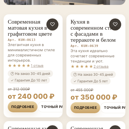
Современная
Кухня в
КУХНИ НА ЗАКАЗ
♡
КУХНИ НА ЗАКАЗ
♡
матовая кухня в
современном стиле
графитовом цвете
с фасадами в
терракоте и белом
Арт. KUH-0613
Элегантная кухня в
Арт. KUH-0639
минималистичном стиле
Эта кухня идеально
для современных
сочетает современные
интерьеров.
тенденции и уют.
★★★★★
1 отзыв
★★★★★
2 отзыва
🕐 На заказ 30-45 дней
🕐 На заказ 30-45 дней
✓ Гарантия До 10 лет
✓ Гарантия До 5 лет
от 312 000₽
от 455 000₽
от 240 000 ₽
от 350 000 ₽
ПОДРОБНЕЕ
ТОЧНЫЙ РАСЧЁТ
ПОДРОБНЕЕ
ТОЧНЫЙ РА
Современная кухня
Современная