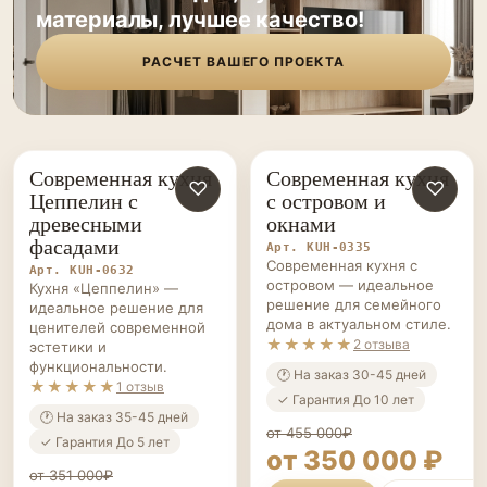
материалы, лучшее качество!
РАСЧЕТ ВАШЕГО ПРОЕКТА
Современная кухня
Современная кухня
КУХНИ НА ЗАКАЗ
♡
КУХНИ НА ЗАКАЗ
♡
Цеппелин с
с островом и
древесными
окнами
фасадами
Арт. KUH-0335
Современная кухня с
Арт. KUH-0632
островом — идеальное
Кухня «Цеппелин» —
решение для семейного
идеальное решение для
дома в актуальном стиле.
ценителей современной
★★★★★
2 отзыва
эстетики и
функциональности.
🕐 На заказ 30-45 дней
★★★★★
1 отзыв
✓ Гарантия До 10 лет
🕐 На заказ 35-45 дней
от 455 000₽
✓ Гарантия До 5 лет
от 350 000 ₽
от 351 000₽