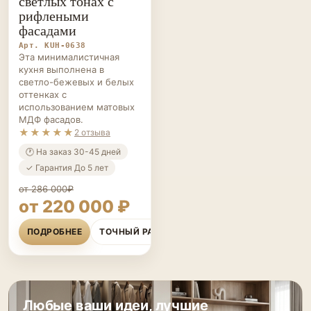
светлых тонах с
рифлеными
фасадами
Арт. KUH-0638
Эта минималистичная
кухня выполнена в
светло-бежевых и белых
оттенках с
использованием матовых
МДФ фасадов.
★★★★★
2 отзыва
🕐 На заказ 30-45 дней
✓ Гарантия До 5 лет
от 286 000₽
от 220 000 ₽
ПОДРОБНЕЕ
ТОЧНЫЙ РАСЧЁТ
Любые ваши идеи, лучшие