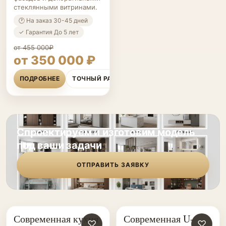
стеклянными витринами.
🕐 На заказ 30-45 дней
✓ Гарантия До 5 лет
от 455 000₽
от 350 000 ₽
ПОДРОБНЕЕ
ТОЧНЫЙ РАСЧЁТ
Спроектируем и изготовим модель
под ваши задачи
ОТПРАВИТЬ ЗАЯВКУ
Современная кухня
Современная U-
КУХНИ НА ЗАКАЗ
♡
КУХНИ НА ЗАКАЗ
♡