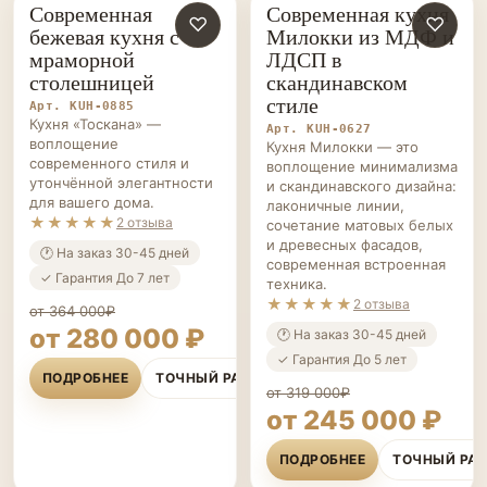
Современная
Современная кухня
КУХНИ НА ЗАКАЗ
♡
КУХНИ НА ЗАКАЗ
♡
бежевая кухня с
Милокки из МДФ и
мраморной
ЛДСП в
столешницей
скандинавском
стиле
Арт. KUH-0885
Кухня «Тоскана» —
Арт. KUH-0627
воплощение
Кухня Милокки — это
современного стиля и
воплощение минимализма
утончённой элегантности
и скандинавского дизайна:
для вашего дома.
лаконичные линии,
★★★★★
2 отзыва
сочетание матовых белых
и древесных фасадов,
🕐 На заказ 30-45 дней
современная встроенная
✓ Гарантия До 7 лет
техника.
★★★★★
2 отзыва
от 364 000₽
от 280 000 ₽
🕐 На заказ 30-45 дней
✓ Гарантия До 5 лет
ПОДРОБНЕЕ
ТОЧНЫЙ РАСЧЁТ
от 319 000₽
от 245 000 ₽
ПОДРОБНЕЕ
ТОЧНЫЙ РА