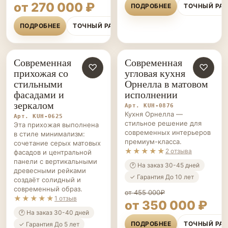
от 270 000 ₽
ПОДРОБНЕЕ
ТОЧНЫЙ РА
ПОДРОБНЕЕ
ТОЧНЫЙ РАСЧЁТ
Современная
Современная
КУХНИ НА ЗАКАЗ
♡
КУХНИ НА ЗАКАЗ
♡
прихожая со
угловая кухня
стильными
Орнелла в матовом
фасадами и
исполнении
зеркалом
Арт. KUH-0876
Кухня Орнелла —
Арт. KUH-0625
стильное решение для
Эта прихожая выполнена
современных интерьеров
в стиле минимализм:
премиум-класса.
сочетание серых матовых
★★★★★
2 отзыва
фасадов и центральной
панели с вертикальными
🕐 На заказ 30-45 дней
древесными рейками
✓ Гарантия До 10 лет
создаёт солидный и
современный образ.
от 455 000₽
★★★★★
1 отзыв
от 350 000 ₽
🕐 На заказ 30-40 дней
ПОДРОБНЕЕ
ТОЧНЫЙ РА
✓ Гарантия До 5 лет