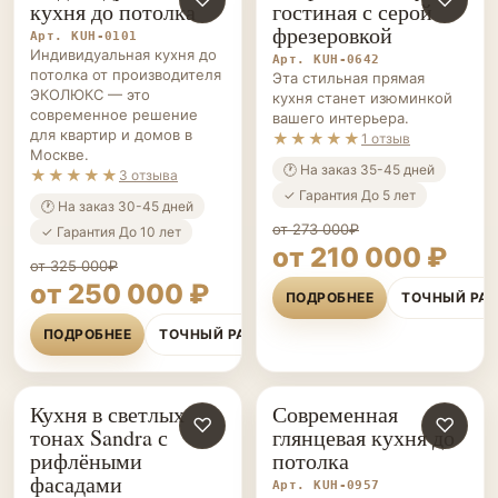
кухня до потолка
гостиная с серой
фрезеровкой
Арт. KUH-0101
Индивидуальная кухня до
Арт. KUH-0642
потолка от производителя
Эта стильная прямая
ЭКОЛЮКС — это
кухня станет изюминкой
современное решение
вашего интерьера.
для квартир и домов в
★★★★★
1 отзыв
Москве.
🕐 На заказ 35-45 дней
★★★★★
3 отзыва
✓ Гарантия До 5 лет
🕐 На заказ 30-45 дней
от 273 000₽
✓ Гарантия До 10 лет
от 210 000 ₽
от 325 000₽
от 250 000 ₽
ПОДРОБНЕЕ
ТОЧНЫЙ РА
ПОДРОБНЕЕ
ТОЧНЫЙ РАСЧЁТ
Кухня в светлых
Современная
КУХНИ НА ЗАКАЗ
♡
КУХНИ НА ЗАКАЗ
♡
тонах Sandra с
глянцевая кухня до
рифлёными
потолка
фасадами
Арт. KUH-0957