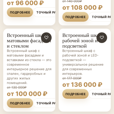
от 140 000₽
от 96 000 ₽
от 108 000 ₽
ПОДРОБНЕЕ
ТОЧНЫЙ РАСЧЁТ
ПОДРОБНЕЕ
ТОЧНЫЙ РА
Встроенный шкаф с
Встроенный шкаф с
ШКАФЫ НА ЗАКАЗ
♡
ШКАФЫ НА ЗАКАЗ
♡
матовыми фасадами
рабочей зоной и
и стеклом
подсветкой
Встроенный шкаф с
Встроенный шкаф с
матовыми фасадами и
рабочей зоной и LED-
вставками из стекла — это
подсветкой —
современное
универсальное решение
интерьерное решение для
для современных
спален, гардеробных и
интерьеров.
других жилых
от 177 000₽
помещений.
от 136 000 ₽
от 130 000₽
от 100 000 ₽
ПОДРОБНЕЕ
ТОЧНЫЙ РА
ПОДРОБНЕЕ
ТОЧНЫЙ РАСЧЁТ