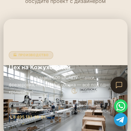
обсудите проект с дизайнером
🏭 ПРОИЗВОДСТВО
Цех на Кожуховской
Собственный завод 500 м². ЧПУ-станки,
фрезеровка, покраска и сборка — всё под одной
крышей.
📍
м. Кожуховская, 2-й Южнопортовый пр. 26
🕑
Пн–Пт: 9:00–18:00 (по предварительной записи)
📞
8 495 181-19-91