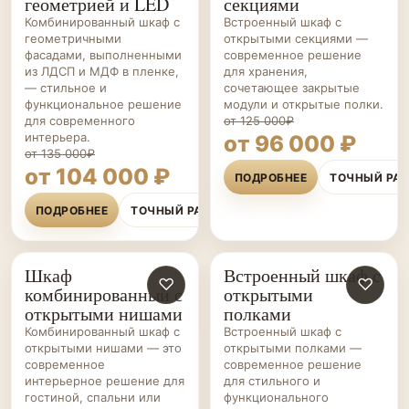
геометрией и LED
секциями
Комбинированный шкаф с
Встроенный шкаф с
геометричными
открытыми секциями —
фасадами, выполненными
современное решение
из ЛДСП и МДФ в пленке,
для хранения,
— стильное и
сочетающее закрытые
функциональное решение
модули и открытые полки.
для современного
от 125 000₽
интерьера.
от 96 000 ₽
от 135 000₽
от 104 000 ₽
ПОДРОБНЕЕ
ТОЧНЫЙ РА
ПОДРОБНЕЕ
ТОЧНЫЙ РАСЧЁТ
Шкаф
Встроенный шкаф с
ШКАФЫ НА ЗАКАЗ
♡
ШКАФЫ НА ЗАКАЗ
♡
комбинированный с
открытыми
открытыми нишами
полками
Комбинированный шкаф с
Встроенный шкаф с
открытыми нишами — это
открытыми полками —
современное
современное решение
интерьерное решение для
для стильного и
гостиной, спальни или
функционального