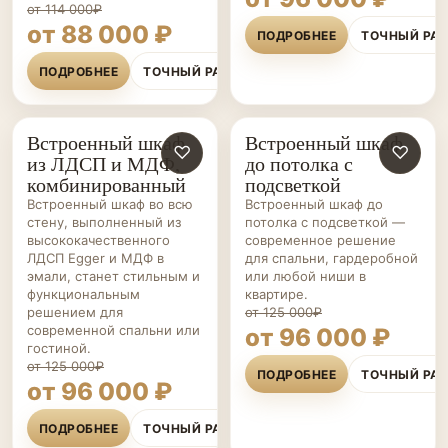
от 114 000₽
от 88 000 ₽
ПОДРОБНЕЕ
ТОЧНЫЙ РА
ПОДРОБНЕЕ
ТОЧНЫЙ РАСЧЁТ
Встроенный шкаф
Встроенный шкаф
ШКАФЫ НА ЗАКАЗ
♡
ШКАФЫ НА ЗАКАЗ
♡
из ЛДСП и МДФ,
до потолка с
комбинированный
подсветкой
Встроенный шкаф во всю
Встроенный шкаф до
стену, выполненный из
потолка с подсветкой —
высококачественного
современное решение
ЛДСП Egger и МДФ в
для спальни, гардеробной
эмали, станет стильным и
или любой ниши в
функциональным
квартире.
решением для
от 125 000₽
современной спальни или
от 96 000 ₽
гостиной.
от 125 000₽
ПОДРОБНЕЕ
ТОЧНЫЙ РА
от 96 000 ₽
ПОДРОБНЕЕ
ТОЧНЫЙ РАСЧЁТ