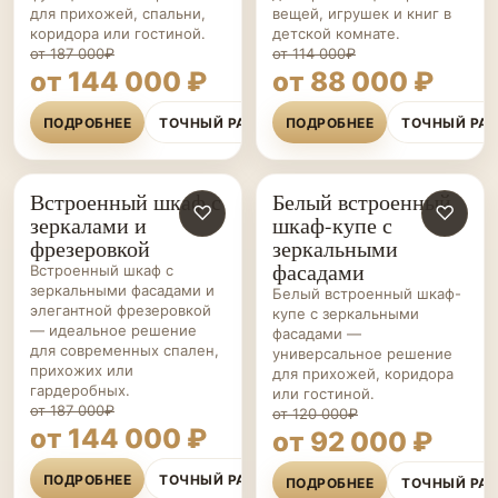
для прихожей, спальни,
вещей, игрушек и книг в
коридора или гостиной.
детской комнате.
от 187 000₽
от 114 000₽
от 144 000 ₽
от 88 000 ₽
ПОДРОБНЕЕ
ТОЧНЫЙ РАСЧЁТ
ПОДРОБНЕЕ
ТОЧНЫЙ РА
Встроенный шкаф с
Белый встроенный
ШКАФЫ НА ЗАКАЗ
♡
ШКАФЫ НА ЗАКАЗ
♡
зеркалами и
шкаф-купе с
фрезеровкой
зеркальными
фасадами
Встроенный шкаф с
зеркальными фасадами и
Белый встроенный шкаф-
элегантной фрезеровкой
купе с зеркальными
— идеальное решение
фасадами —
для современных спален,
универсальное решение
прихожих или
для прихожей, коридора
гардеробных.
или гостиной.
от 187 000₽
от 120 000₽
от 144 000 ₽
от 92 000 ₽
ПОДРОБНЕЕ
ТОЧНЫЙ РАСЧЁТ
ПОДРОБНЕЕ
ТОЧНЫЙ РА