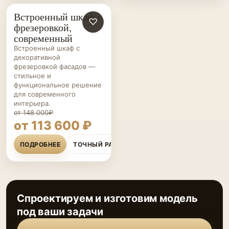
Встроенный шкаф с
ШКАФЫ НА ЗАКАЗ
♡
фрезеровкой,
современный
Встроенный шкаф с
декоративной
фрезеровкой фасадов —
стильное и
функциональное решение
для современного
интерьера.
от 148 000₽
от 113 600 ₽
ПОДРОБНЕЕ
ТОЧНЫЙ РАСЧЁТ
Спроектируем и изготовим модель
под ваши задачи