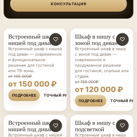
КОНСУЛЬТАЦИЯ
Встроенный шкаф с
Шкаф в нишу с
ШКАФЫ НА ЗАКАЗ
♡
ШКАФЫ НА ЗАКАЗ
♡
нишей под диван
зоной под диван
Встроенный шкаф с нишей
Встроенный шкаф в нишу
под диван — современное
с зоной под диван —
и функциональное
современное и
решение для гостиной
продуманное решение
или ТВ-зоны.
для гостиной, спальни или
от 195 000₽
студии.
от 156 000₽
от 150 000 ₽
от 120 000 ₽
ПОДРОБНЕЕ
ТОЧНЫЙ РАСЧЁТ
ПОДРОБНЕЕ
ТОЧНЫЙ РА
Встроенный шкаф с
Шкаф в нишу с
ШКАФЫ НА ЗАКАЗ
♡
ШКАФЫ НА ЗАКАЗ
♡
нишей под диван
подсветкой
Встроенный шкаф с нишей
Встроенный шкаф в нишу