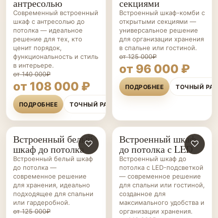
антресолью
секциями
Современный встроенный
Встроенный шкаф-комби с
шкаф с антресолью до
открытыми секциями —
потолка — идеальное
универсальное решение
решение для тех, кто
для организации хранения
ценит порядок,
в спальне или гостиной.
функциональность и стиль
от 125 000₽
в интерьере.
от 96 000 ₽
от 140 000₽
от 108 000 ₽
ПОДРОБНЕЕ
ТОЧНЫЙ РА
ПОДРОБНЕЕ
ТОЧНЫЙ РАСЧЁТ
Встроенный белый
Встроенный шкаф
ШКАФЫ НА ЗАКАЗ
♡
ШКАФЫ НА ЗАКАЗ
♡
шкаф до потолка
до потолка с LED
Встроенный белый шкаф
Встроенный шкаф до
до потолка —
потолка с LED-подсветкой
современное решение
— современное решение
для хранения, идеально
для спальни или гостиной,
подходящее для спальни
созданное для
или гардеробной.
максимального удобства и
от 125 000₽
организации хранения.