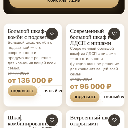
КОНСУЛЬТАЦИЯ
Большой шкаф-
Современный
ШКАФЫ НА ЗАКАЗ
♡
ШКАФЫ НА ЗАКАЗ
♡
комби с подсветкой
большой шкаф из
ЛДСП с нишами
Большой шкаф-комби с
подсветкой — это
Современный большой
современное и
шкаф из ЛДСП с нишами
продуманное решение
— это стильное и
для хранения вещей всей
функциональное решение
семьи.
для хранения вещей всей
от 177 000₽
семьи.
от 136 000 ₽
от 125 000₽
от 96 000 ₽
ПОДРОБНЕЕ
ТОЧНЫЙ РАСЧЁТ
ПОДРОБНЕЕ
ТОЧНЫЙ РА
Шкаф
Встроенный шкаф с
ШКАФЫ НА ЗАКАЗ
♡
ШКАФЫ НА ЗАКАЗ
♡
комбинированный с
открытыми