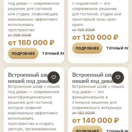
под диван — современное
с подсветкой — это
решение для гостиной
современное решение
или студии, позволяющее
для гостиной, студии или
максимально эффективно
просторной зоны open
использовать
space.
пространство.
от 156 000₽
от 208 000₽
от 120 000 ₽
от 160 000 ₽
ПОДРОБНЕЕ
ТОЧНЫЙ РА
ПОДРОБНЕЕ
ТОЧНЫЙ РАСЧЁТ
Встроенный шкаф с
Встроенный шкаф с
ШКАФЫ НА ЗАКАЗ
♡
ШКАФЫ НА ЗАКАЗ
♡
нишей под диван
нишей под диван
Встроенный шкаф с нишей
Встроенный шкаф с нишей
под диван — современное
под диван — это
многофункциональное
функциональное и
решение для гостиной,
стильное решение для
которое позволит
современного интерьера.
максимально эффективно
от 182 000₽
использовать
от 140 000 ₽
пространство и создать
уютную, организованную
ПОДРОБНЕЕ
ТОЧНЫЙ РА