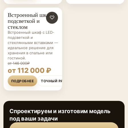
Встроенный шкаф с
ШКАФЫ НА ЗАКАЗ
♡
подсветкой и
стеклом
Встроенный шкаф с LED-
подсветкой и
стеклянными вставками —
идеальное решение для
хранения в спальне или
гостиной.
от 146 000₽
от 112 000 ₽
ПОДРОБНЕЕ
ТОЧНЫЙ РАСЧЁТ
Спроектируем и изготовим модель
под ваши задачи