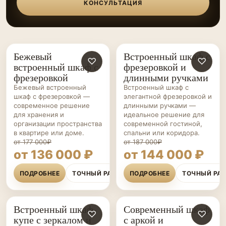
КОНСУЛЬТАЦИЯ
Бежевый
Встроенный шкаф с
ШКАФЫ НА ЗАКАЗ
♡
ШКАФЫ НА ЗАКАЗ
♡
встроенный шкаф с
фрезеровкой и
фрезеровкой
длинными ручками
Бежевый встроенный
Встроенный шкаф с
шкаф с фрезеровкой —
элегантной фрезеровкой и
современное решение
длинными ручками —
для хранения и
идеальное решение для
организации пространства
современной гостиной,
в квартире или доме.
спальни или коридора.
от 177 000₽
от 187 000₽
от 136 000 ₽
от 144 000 ₽
ПОДРОБНЕЕ
ТОЧНЫЙ РАСЧЁТ
ПОДРОБНЕЕ
ТОЧНЫЙ РА
Встроенный шкаф-
Современный шкаф
ШКАФЫ НА ЗАКАЗ
♡
ШКАФЫ НА ЗАКАЗ
♡
купе с зеркалом и
с аркой и