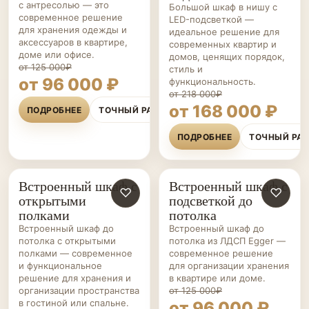
с антресолью — это
Большой шкаф в нишу с
современное решение
LED-подсветкой —
для хранения одежды и
идеальное решение для
аксессуаров в квартире,
современных квартир и
доме или офисе.
домов, ценящих порядок,
от 125 000₽
стиль и
от 96 000 ₽
функциональность.
от 218 000₽
от 168 000 ₽
ПОДРОБНЕЕ
ТОЧНЫЙ РАСЧЁТ
ПОДРОБНЕЕ
ТОЧНЫЙ РА
Встроенный шкаф с
Встроенный шкаф с
ШКАФЫ НА ЗАКАЗ
♡
ШКАФЫ НА ЗАКАЗ
♡
открытыми
подсветкой до
полками
потолка
Встроенный шкаф до
Встроенный шкаф до
потолка с открытыми
потолка из ЛДСП Egger —
полками — современное
современное решение
и функциональное
для организации хранения
решение для хранения и
в квартире или доме.
организации пространства
от 125 000₽
в гостиной или спальне.
от 96 000 ₽