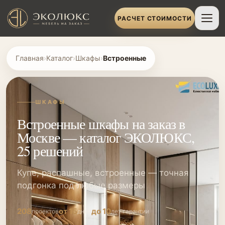
РАСЧЕТ СТОИМОСТИ
Главная
›
Каталог
›
Шкафы
›
Встроенные
ШКАФЫ
Встроенные шкафы на заказ в
Москве — каталог ЭКОЛЮКС,
25 решений
Купе, распашные, встроенные — точная
подгонка под любые размеры
208
от 15
до 10
проектов
дней
лет гарантии