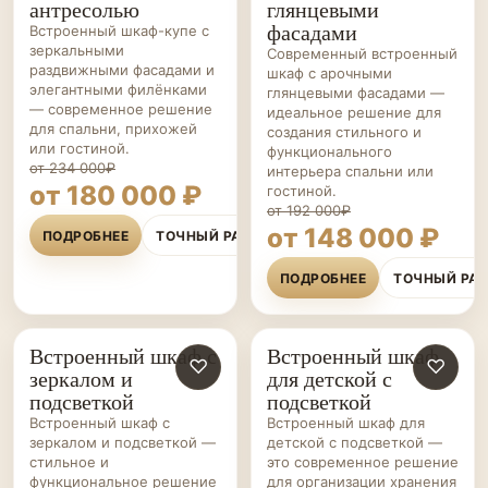
антресолью
глянцевыми
фасадами
Встроенный шкаф-купе с
зеркальными
Современный встроенный
раздвижными фасадами и
шкаф с арочными
элегантными филёнками
глянцевыми фасадами —
— современное решение
идеальное решение для
для спальни, прихожей
создания стильного и
или гостиной.
функционального
от 234 000₽
интерьера спальни или
от 180 000 ₽
гостиной.
от 192 000₽
от 148 000 ₽
ПОДРОБНЕЕ
ТОЧНЫЙ РАСЧЁТ
ПОДРОБНЕЕ
ТОЧНЫЙ РА
Встроенный шкаф с
Встроенный шкаф
ШКАФЫ НА ЗАКАЗ
♡
ШКАФЫ НА ЗАКАЗ
♡
зеркалом и
для детской с
подсветкой
подсветкой
Встроенный шкаф с
Встроенный шкаф для
зеркалом и подсветкой —
детской с подсветкой —
стильное и
это современное решение
функциональное решение
для организации хранения