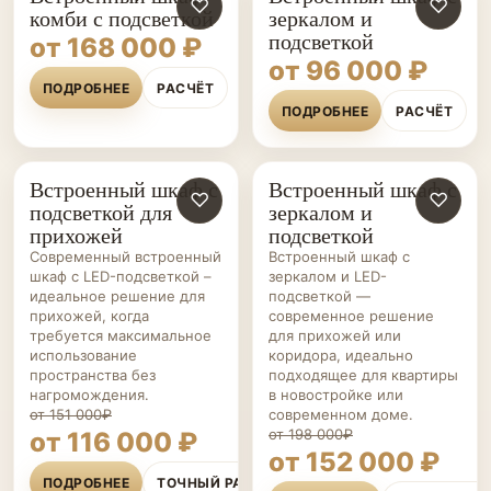
♡
♡
комби с подсветкой
зеркалом и
подсветкой
от 168 000 ₽
от 96 000 ₽
ПОДРОБНЕЕ
РАСЧЁТ
ПОДРОБНЕЕ
РАСЧЁТ
Встроенный шкаф с
Встроенный шкаф с
ШКАФЫ НА ЗАКАЗ
♡
ШКАФЫ НА ЗАКАЗ
♡
подсветкой для
зеркалом и
прихожей
подсветкой
Современный встроенный
Встроенный шкаф с
шкаф с LED-подсветкой –
зеркалом и LED-
идеальное решение для
подсветкой —
прихожей, когда
современное решение
требуется максимальное
для прихожей или
использование
коридора, идеально
пространства без
подходящее для квартиры
нагромождения.
в новостройке или
от 151 000₽
современном доме.
от 198 000₽
от 116 000 ₽
от 152 000 ₽
ПОДРОБНЕЕ
ТОЧНЫЙ РАСЧЁТ