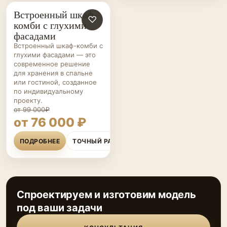
Встроенный шкаф-
ШКАФЫ НА ЗАКАЗ
♡
комби с глухими
фасадами
Встроенный шкаф-комби с
глухими фасадами — это
современное решение
для хранения в спальне
или гостиной, созданное
по индивидуальному
проекту.
от 99 000₽
от 76 000 ₽
ПОДРОБНЕЕ
ТОЧНЫЙ РАСЧЁТ
Спроектируем и изготовим модель
под ваши задачи