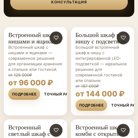
КОНСУЛЬТАЦИЯ
Встроенный шкаф с
Большой шкаф в
ШКАФЫ НА ЗАКАЗ
♡
ШКАФЫ НА ЗАКАЗ
♡
нишами и ящиками
нишу с подсветкой
Встроенный шкаф с
Большой встроенный
нишами и ящиками —
шкаф в нишу с
современное решение
интегрированной LED-
для организации хранения
подсветкой — идеальное
в спальне или гостиной.
решение для
от 125 000₽
современной гостиной
или спальни.
от 96 000 ₽
от 187 000₽
от 144 000 ₽
ПОДРОБНЕЕ
ТОЧНЫЙ РАСЧЁТ
ПОДРОБНЕЕ
ТОЧНЫЙ РА
Встроенный
Встроенный шкаф-
ШКАФЫ НА ЗАКАЗ
♡
ШКАФЫ НА ЗАКАЗ
♡
светлый шкаф с
комби с открытыми