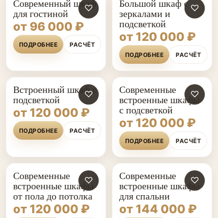
Современный шкаф
Большой шкаф с
♡
♡
для гостиной
зеркалами и
подсветкой
от 96 000 ₽
от 120 000 ₽
ПОДРОБНЕЕ
РАСЧЁТ
ПОДРОБНЕЕ
РАСЧЁТ
Встроенный шкаф с
Современные
♡
♡
подсветкой
встроенные шкафы
с подсветкой
от 120 000 ₽
от 120 000 ₽
ПОДРОБНЕЕ
РАСЧЁТ
ПОДРОБНЕЕ
РАСЧЁТ
Современные
Современные
♡
♡
встроенные шкафы
встроенные шкафы
от пола до потолка
для спальни
от 120 000 ₽
от 144 000 ₽