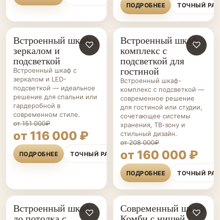
ПОДРОБНЕЕ
ТОЧНЫЙ РА
Встроенный шкаф с
Встроенный шкаф-
ШКАФЫ НА ЗАКАЗ
♡
ШКАФЫ НА ЗАКАЗ
♡
зеркалом и
комплекс с
подсветкой
подсветкой для
гостиной
Встроенный шкаф с
зеркалом и LED-
Встроенный шкаф-
подсветкой — идеальное
комплекс с подсветкой —
решение для спальни или
современное решение
гардеробной в
для гостиной или студии,
современном стиле.
сочетающее системы
от 151 000₽
хранения, ТВ-зону и
от 116 000 ₽
стильный дизайн.
от 208 000₽
от 160 000 ₽
ПОДРОБНЕЕ
ТОЧНЫЙ РАСЧЁТ
ПОДРОБНЕЕ
ТОЧНЫЙ РА
Встроенный шкаф
Современный шкаф
ШКАФЫ НА ЗАКАЗ
♡
ШКАФЫ НА ЗАКАЗ
♡
до потолка с
Комби с нишей