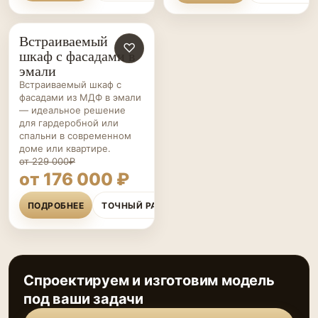
Встраиваемый
ШКАФЫ НА ЗАКАЗ
♡
шкаф с фасадами в
эмали
Встраиваемый шкаф с
фасадами из МДФ в эмали
— идеальное решение
для гардеробной или
спальни в современном
доме или квартире.
от 229 000₽
от 176 000 ₽
ПОДРОБНЕЕ
ТОЧНЫЙ РАСЧЁТ
Спроектируем и изготовим модель
под ваши задачи