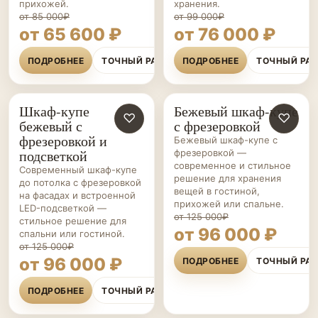
прихожей.
хранения.
от 85 000₽
от 99 000₽
от 65 600 ₽
от 76 000 ₽
ПОДРОБНЕЕ
ТОЧНЫЙ РАСЧЁТ
ПОДРОБНЕЕ
ТОЧНЫЙ РА
Шкаф-купе
Бежевый шкаф-купе
ШКАФЫ НА ЗАКАЗ
♡
ШКАФЫ НА ЗАКАЗ
♡
бежевый с
с фрезеровкой
фрезеровкой и
Бежевый шкаф-купе с
подсветкой
фрезеровкой —
современное и стильное
Современный шкаф-купе
решение для хранения
до потолка с фрезеровкой
вещей в гостиной,
на фасадах и встроенной
прихожей или спальне.
LED-подсветкой —
от 125 000₽
стильное решение для
от 96 000 ₽
спальни или гостиной.
от 125 000₽
от 96 000 ₽
ПОДРОБНЕЕ
ТОЧНЫЙ РА
ПОДРОБНЕЕ
ТОЧНЫЙ РАСЧЁТ