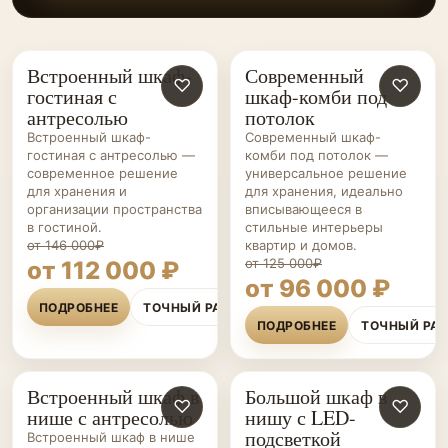
Встроенный шкаф-
Современный
ШКАФЫ НА ЗАКАЗ
♡
ШКАФЫ НА ЗАКАЗ
♡
гостиная с
шкаф-комби под
антресолью
потолок
Встроенный шкаф-
Современный шкаф-
гостиная с антресолью —
комби под потолок —
современное решение
универсальное решение
для хранения и
для хранения, идеально
организации пространства
вписывающееся в
в гостиной.
стильные интерьеры
от 146 000₽
квартир и домов.
от 125 000₽
от 112 000 ₽
от 96 000 ₽
ПОДРОБНЕЕ
ТОЧНЫЙ РАСЧЁТ
ПОДРОБНЕЕ
ТОЧНЫЙ РА
Встроенный шкаф в
Большой шкаф в
ШКАФЫ НА ЗАКАЗ
♡
ШКАФЫ НА ЗАКАЗ
♡
нише с антресолью
нишу с LED-
подсветкой
Встроенный шкаф в нише