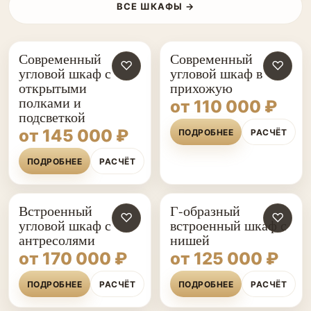
ВСЕ ШКАФЫ →
Современный
Современный
♡
♡
угловой шкаф с
угловой шкаф в
открытыми
прихожую
полками и
от 110 000 ₽
подсветкой
от 145 000 ₽
ПОДРОБНЕЕ
РАСЧЁТ
ПОДРОБНЕЕ
РАСЧЁТ
Встроенный
Г-образный
♡
♡
угловой шкаф с
встроенный шкаф с
антресолями
нишей
от 170 000 ₽
от 125 000 ₽
ПОДРОБНЕЕ
РАСЧЁТ
ПОДРОБНЕЕ
РАСЧЁТ