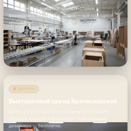
Собственный завод 500 м². ЧПУ-станки,
фрезеровка, покраска и сборка — всё под одной
крышей.
📍
м. Кожуховская, 2-й Южнопортовый пр. 26
🕑
Пн–Пт: 9:00–18:00 (по предварительной записи)
📞
8 495 181-19-91
🏢 ШОУРУМ
Выставочный зал на Братиславской
Более 30 экспозиций в натуральную величину.
Образцы фасадов и фурнитуры. Консультация
дизайнера — бесплатно.