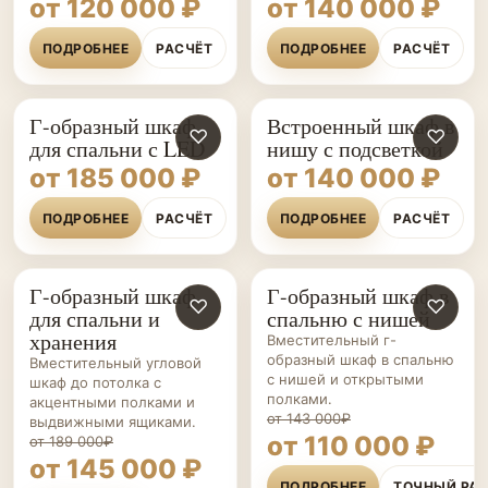
от 120 000 ₽
от 140 000 ₽
ПОДРОБНЕЕ
РАСЧЁТ
ПОДРОБНЕЕ
РАСЧЁТ
Г-образный шкаф
Встроенный шкаф в
♡
♡
для спальни с LED
нишу с подсветкой
от 185 000 ₽
от 140 000 ₽
ПОДРОБНЕЕ
РАСЧЁТ
ПОДРОБНЕЕ
РАСЧЁТ
Г-образный шкаф
Г-образный шкаф в
ШКАФЫ НА ЗАКАЗ
♡
ШКАФЫ НА ЗАКАЗ
♡
для спальни и
спальню с нишей
хранения
Вместительный г-
образный шкаф в спальню
Вместительный угловой
с нишей и открытыми
шкаф до потолка с
полками.
акцентными полками и
от 143 000₽
выдвижными ящиками.
от 110 000 ₽
от 189 000₽
от 145 000 ₽
ПОДРОБНЕЕ
ТОЧНЫЙ РА