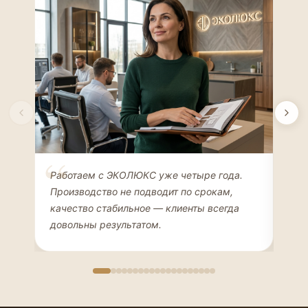
Елена Соколова
Ан
Работаем с ЭКОЛЮКС уже четыре года.
Сде
ДИЗАЙНЕР ИНТЕРЬЕРОВ
ЧАС
Производство не подводит по срокам,
Мен
качество стабильное — клиенты всегда
мон
довольны результатом.
иде