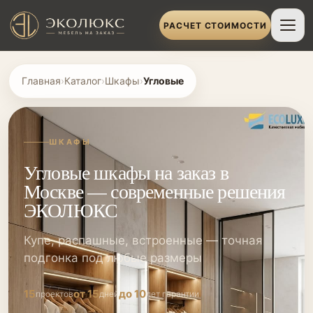
РАСЧЕТ СТОИМОСТИ
Главная
›
Каталог
›
Шкафы
›
Угловые
ШКАФЫ
Угловые шкафы на заказ в
Москве — современные решения
ЭКОЛЮКС
Купе, распашные, встроенные — точная
подгонка под любые размеры
15
от 15
до 10
проектов
дней
лет гарантии