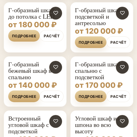
Г-образный шкаф
Г-образный шкаф с
♡
♡
до потолка с LED
подсветкой и
антресолью
от 180 000 ₽
от 120 000 ₽
ПОДРОБНЕЕ
РАСЧЁТ
ПОДРОБНЕЕ
РАСЧЁТ
Г-образный
Г-образный шкаф в
♡
♡
бежевый шкаф в
спальню с
спальню
подсветкой
от 140 000 ₽
от 170 000 ₽
ПОДРОБНЕЕ
РАСЧЁТ
ПОДРОБНЕЕ
РАСЧЁТ
Встроенный
Угловой шкаф из
♡
♡
угловой шкаф с
шпона во всю
подсветкой
высоту