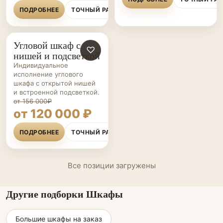
ПОДРОБНЕЕ
ТОЧНЫЙ РАСЧЁТ
Угловой шкаф с
ШКАФЫ НА ЗАКАЗ
♡
нишей и подсветкой
Индивидуальное
исполнение углового
шкафа с открытой нишей
и встроенной подсветкой.
от 156 000₽
от 120 000 ₽
ПОДРОБНЕЕ
ТОЧНЫЙ РАСЧЁТ
Все позиции загружены
Другие подборки Шкафы
Большие шкафы на заказ