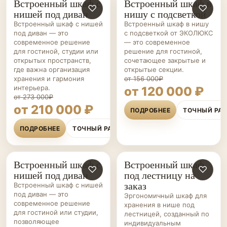
Встроенный шкаф с
Встроенный шкаф в
ШКАФЫ НА ЗАКАЗ
♡
ШКАФЫ НА ЗАКАЗ
♡
нишей под диван
нишу с подсветкой
Встроенный шкаф с нишей
Встроенный шкаф в нишу
под диван — это
с подсветкой от ЭКОЛЮКС
современное решение
— это современное
для гостиной, студии или
решение для гостиной,
открытых пространств,
сочетающее закрытые и
где важна организация
открытые секции.
хранения и гармония
от 156 000₽
интерьера.
от 120 000 ₽
от 273 000₽
от 210 000 ₽
ПОДРОБНЕЕ
ТОЧНЫЙ РА
ПОДРОБНЕЕ
ТОЧНЫЙ РАСЧЁТ
Встроенный шкаф с
Встроенный шкаф
ШКАФЫ НА ЗАКАЗ
♡
ШКАФЫ НА ЗАКАЗ
♡
нишей под диван
под лестницу на
заказ
Встроенный шкаф с нишей
под диван — это
Эргономичный шкаф для
современное решение
хранения в нише под
для гостиной или студии,
лестницей, созданный по
позволяющее
индивидуальным