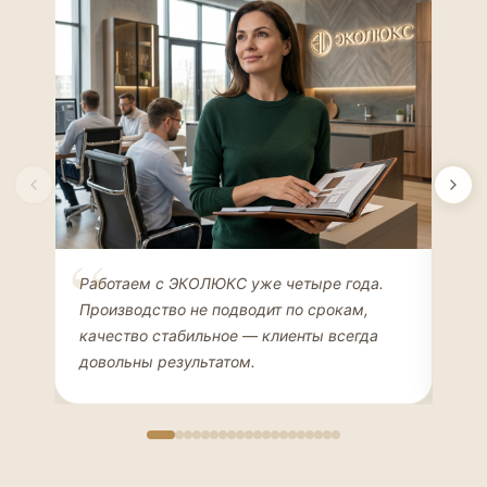
Елена Соколова
Ан
Работаем с ЭКОЛЮКС уже четыре года.
Сде
ДИЗАЙНЕР ИНТЕРЬЕРОВ
ЧАС
Производство не подводит по срокам,
Мен
качество стабильное — клиенты всегда
мон
довольны результатом.
иде