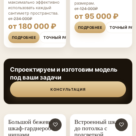
максимально эффективно
размерам.
использовать каждый
от 124 000₽
сантиметр пространства.
от 95 000 ₽
от 234 000₽
от 180 000 ₽
ПОДРОБНЕЕ
ТОЧНЫЙ РА
ПОДРОБНЕЕ
ТОЧНЫЙ РАСЧЁТ
Спроектируем и изготовим модель
под ваши задачи
КОНСУЛЬТАЦИЯ
Большой бежевый
Встроенный шкаф
ШКАФЫ НА ЗАКАЗ
♡
ШКАФЫ НА ЗАКАЗ
♡
шкаф-гарднероб с
до потолка с
нишами
подсветкой