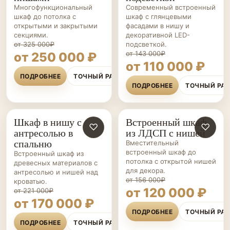
Многофункциональный
Современный встроенный
шкаф до потолка с
шкаф с глянцевыми
открытыми и закрытыми
фасадами в нишу и
секциями.
декоративной LED-
от 325 000₽
подсветкой.
от 143 000₽
от 250 000 ₽
от 110 000 ₽
ПОДРОБНЕЕ
ТОЧНЫЙ РАСЧЁТ
ПОДРОБНЕЕ
ТОЧНЫЙ РА
Шкаф в нишу с
Встроенный шкаф
ШКАФЫ НА ЗАКАЗ
♡
ШКАФЫ НА ЗАКАЗ
♡
антресолью в
из ЛДСП с нишей
спальню
Вместительный
встроенный шкаф до
Встроенный шкаф из
потолка с открытой нишей
древесных материалов с
для декора.
антресолью и нишей над
от 156 000₽
кроватью.
от 120 000 ₽
от 221 000₽
от 170 000 ₽
ПОДРОБНЕЕ
ТОЧНЫЙ РА
ПОДРОБНЕЕ
ТОЧНЫЙ РАСЧЁТ