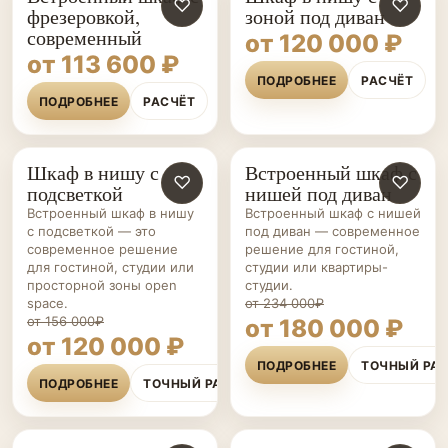
♡
♡
фрезеровкой,
зоной под диван
современный
от 120 000 ₽
от 113 600 ₽
ПОДРОБНЕЕ
РАСЧЁТ
ПОДРОБНЕЕ
РАСЧЁТ
Шкаф в нишу с
Встроенный шкаф с
ШКАФЫ НА ЗАКАЗ
♡
ШКАФЫ НА ЗАКАЗ
♡
подсветкой
нишей под диван
Встроенный шкаф в нишу
Встроенный шкаф с нишей
с подсветкой — это
под диван — современное
современное решение
решение для гостиной,
для гостиной, студии или
студии или квартиры-
просторной зоны open
студии.
space.
от 234 000₽
от 156 000₽
от 180 000 ₽
от 120 000 ₽
ПОДРОБНЕЕ
ТОЧНЫЙ РА
ПОДРОБНЕЕ
ТОЧНЫЙ РАСЧЁТ