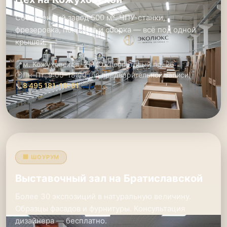
Собственный завод 500 м². ЧПУ-станки,
фрезеровка, покраска и сборка — всё под одной
крышей.
📍
м. Кожуховская, 2-й Южнопортовый пр. 26
🕑
Пн–Пт: 9:00–18:00 (по предварительной записи)
📞
8 495 181-19-91
🏢 ШОУРУМ
Выставочный зал на Братиславской
Более 30 экспозиций в натуральную величину.
Образцы фасадов и фурнитуры. Консультация
дизайнера — бесплатно.