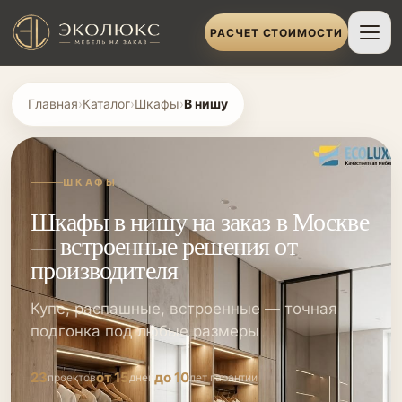
РАСЧЕТ СТОИМОСТИ
Главная
›
Каталог
›
Шкафы
›
В нишу
ШКАФЫ
Шкафы в нишу на заказ в Москве
— встроенные решения от
производителя
Купе, распашные, встроенные — точная
подгонка под любые размеры
23
от 15
до 10
проектов
дней
лет гарантии