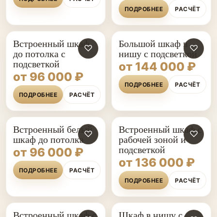
ПОДРОБНЕЕ
РАСЧЁТ
Встроенный шкаф
Большой шкаф в
♡
♡
до потолка с
нишу с подсветкой
подсветкой
от 144 000 ₽
от 96 000 ₽
ПОДРОБНЕЕ
РАСЧЁТ
ПОДРОБНЕЕ
РАСЧЁТ
Встроенный белый
Встроенный шкаф с
♡
♡
шкаф до потолка
рабочей зоной и
подсветкой
от 96 000 ₽
от 136 000 ₽
ПОДРОБНЕЕ
РАСЧЁТ
ПОДРОБНЕЕ
РАСЧЁТ
Встроенный шкаф с
Шкаф в нишу с