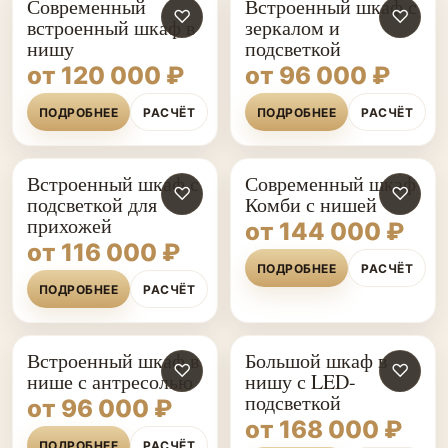
Современный
Встроенный шкаф с
♡
♡
встроенный шкаф в
зеркалом и
нишу
подсветкой
от 120 000 ₽
от 96 000 ₽
ПОДРОБНЕЕ
РАСЧЁТ
ПОДРОБНЕЕ
РАСЧЁТ
Встроенный шкаф с
Современный шкаф
♡
♡
подсветкой для
Комби с нишей
прихожей
от 144 000 ₽
от 116 000 ₽
ПОДРОБНЕЕ
РАСЧЁТ
ПОДРОБНЕЕ
РАСЧЁТ
Встроенный шкаф в
Большой шкаф в
♡
♡
нише с антресолью
нишу с LED-
подсветкой
от 96 000 ₽
от 168 000 ₽
ПОДРОБНЕЕ
РАСЧЁТ