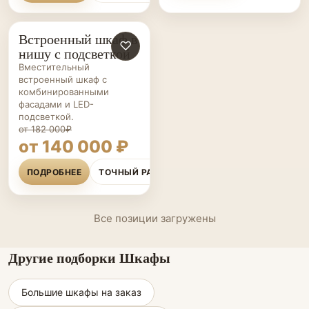
Встроенный шкаф в
ШКАФЫ НА ЗАКАЗ
♡
нишу с подсветкой
Вместительный
встроенный шкаф с
комбинированными
фасадами и LED-
подсветкой.
от 182 000₽
от 140 000 ₽
ПОДРОБНЕЕ
ТОЧНЫЙ РАСЧЁТ
Все позиции загружены
Другие подборки Шкафы
Большие шкафы на заказ