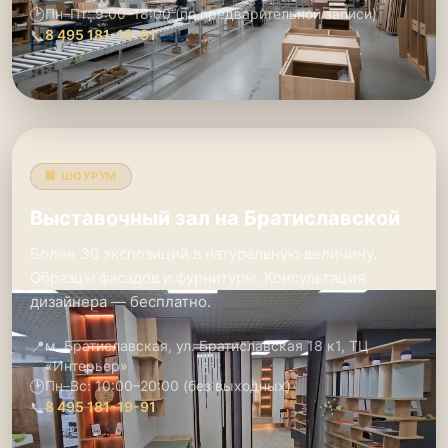
🕑
Пн–Пт: 9:00–18:00 (по предварительной записи)
📞
8 495 181-19-91
🏢 ШОУРУМ
Выставочный зал на Братиславской
Более 30 экспозиций в натуральную величину.
Образцы фасадов и фурнитуры. Консультация
дизайнера — бесплатно.
📍
м. Братиславская, ул. Братиславская 18 к1, ТЦ
«Интерьер»
🕑
Пн–Вс: 10:00–20:00 (без выходных)
📞
8 495 181-19-91