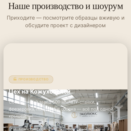
Наше производство и шоурум
Приходите — посмотрите образцы вживую и
обсудите проект с дизайнером
🏭 ПРОИЗВОДСТВО
Цех на Кожуховской
Собственный завод 500 м². ЧПУ-станки,
фрезеровка, покраска и сборка — всё под одной
крышей.
📍
м. Кожуховская, 2-й Южнопортовый пр. 26