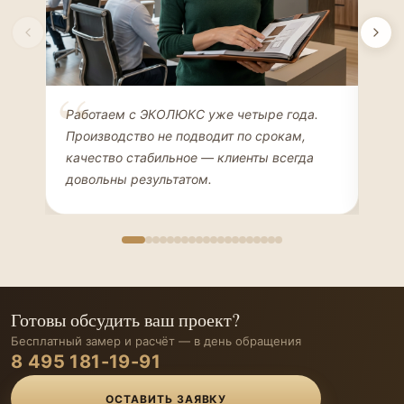
Елена Соколова
Ан
Работаем с ЭКОЛЮКС уже четыре года.
Сде
ДИЗАЙНЕР ИНТЕРЬЕРОВ
ЧАС
Производство не подводит по срокам,
Мен
качество стабильное — клиенты всегда
мон
довольны результатом.
иде
Готовы обсудить ваш проект?
Бесплатный замер и расчёт — в день обращения
8 495 181-19-91
ОСТАВИТЬ ЗАЯВКУ