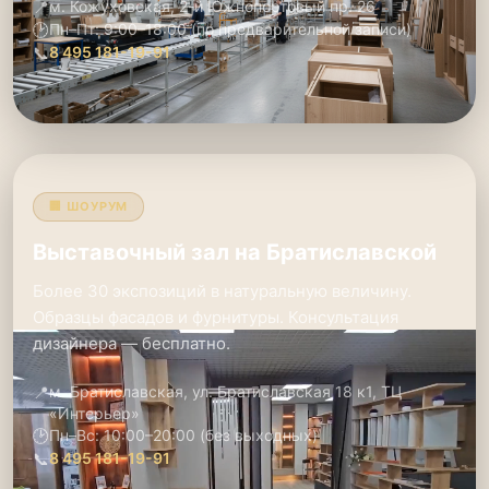
📍
м. Кожуховская, 2-й Южнопортовый пр. 26
🕑
Пн–Пт: 9:00–18:00 (по предварительной записи)
📞
8 495 181-19-91
🏢 ШОУРУМ
Выставочный зал на Братиславской
Более 30 экспозиций в натуральную величину.
Образцы фасадов и фурнитуры. Консультация
дизайнера — бесплатно.
📍
м. Братиславская, ул. Братиславская 18 к1, ТЦ
«Интерьер»
🕑
Пн–Вс: 10:00–20:00 (без выходных)
📞
8 495 181-19-91