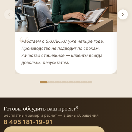
Елена Соколова
Ан
Работаем с ЭКОЛЮКС уже четыре года.
Сде
ДИЗАЙНЕР ИНТЕРЬЕРОВ
ЧАС
Производство не подводит по срокам,
Мен
качество стабильное — клиенты всегда
мон
довольны результатом.
иде
Готовы обсудить ваш проект?
Бесплатный замер и расчёт — в день обращения
8 495 181-19-91