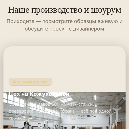
Наше производство и шоурум
Приходите — посмотрите образцы вживую и
обсудите проект с дизайнером
🏭 ПРОИЗВОДСТВО
Цех на Кожуховской
Собственный завод 500 м². ЧПУ-станки,
фрезеровка, покраска и сборка — всё под одной
крышей.