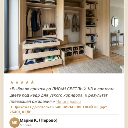
★★★★★
«Выбрали прихожую ЛИРАН СВЕТЛЫЙ К3 в светлом
цвете под кедр для узкого коридора, и результат
превзошёл ожидания.
»
Читать далее
→ Прихожая до потолка 2540 ЛИРАН СВЕТЛЫЙ К3 (арт.
2540), КЕДР
Мария К. (Перово)
МК
Москва