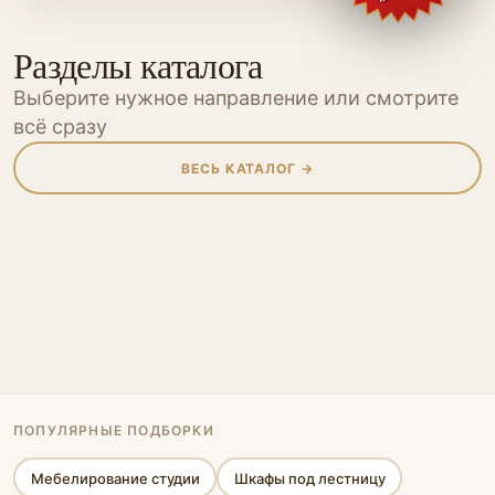
Разделы каталога
Выберите нужное направление или смотрите
всё сразу
ВЕСЬ КАТАЛОГ →
Шкафы
Шкафы-купе
Кухни
Прихожие
Мебель для
Мебель для
Гостиные
Гардеробные
Перегородки
Мебель
Мебель для
ванной
детской
Спальни
Офисная мебель
кабинета
Стеновые панели
Стеллажи
Библиотеки
Кровати-подиумы
ПОПУЛЯРНЫЕ ПОДБОРКИ
Мебелирование студии
Шкафы под лестницу