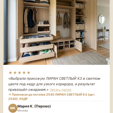
★★★★★
«Выбрали прихожую ЛИРАН СВЕТЛЫЙ К3 в светлом
цвете под кедр для узкого коридора, и результат
превзошёл ожидания.
»
Читать далее
→ Прихожая до потолка 2540 ЛИРАН СВЕТЛЫЙ К3 (арт.
2540), КЕДР
Мария К. (Перово)
МК
Москва