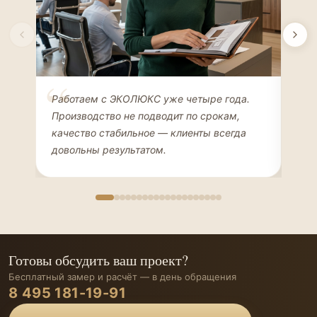
Елена Соколова
Ан
Работаем с ЭКОЛЮКС уже четыре года.
Сде
ДИЗАЙНЕР ИНТЕРЬЕРОВ
ЧАС
Производство не подводит по срокам,
Мен
качество стабильное — клиенты всегда
мон
довольны результатом.
иде
Готовы обсудить ваш проект?
Бесплатный замер и расчёт — в день обращения
8 495 181-19-91