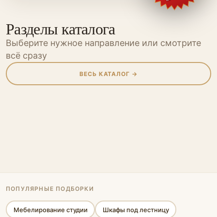
Разделы каталога
Выберите нужное направление или смотрите
всё сразу
ВЕСЬ КАТАЛОГ →
Шкафы
Шкафы-купе
Кухни
Прихожие
Мебель для
Мебель для
Гостиные
Гардеробные
Перегородки
Мебель
Мебель для
ванной
детской
Спальни
Офисная мебель
кабинета
Стеновые панели
Стеллажи
Библиотеки
Кровати-подиумы
ПОПУЛЯРНЫЕ ПОДБОРКИ
Мебелирование студии
Шкафы под лестницу