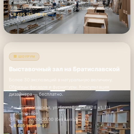
📍
м. Кожуховская, 2-й Южнопортовый пр. 26
🕑
Пн–Пт: 9:00–18:00 (по предварительной записи)
📞
8 495 181-19-91
🏢 ШОУРУМ
Выставочный зал на Братиславской
Более 30 экспозиций в натуральную величину.
Образцы фасадов и фурнитуры. Консультация
дизайнера — бесплатно.
📍
м. Братиславская, ул. Братиславская 18 к1, ТЦ
«Интерьер»
🕑
Пн–Вс: 10:00–20:00 (без выходных)
📞
8 495 181-19-91