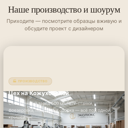
Наше производство и шоурум
Приходите — посмотрите образцы вживую и
обсудите проект с дизайнером
🏭 ПРОИЗВОДСТВО
Цех на Кожуховской
Собственный завод 500 м². ЧПУ-станки,
фрезеровка, покраска и сборка — всё под одной
крышей.