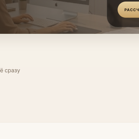
РАССЧ
ё сразу
Кухни
Прихо
Мебель
Мебель
ь
Мебель для кабинета
Стенов
умы