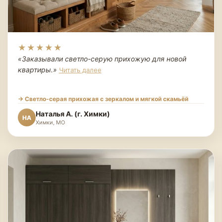
★★★★★
«Заказывали светло-серую прихожую для новой
квартиры.
»
Читать далее
→ Светло-серая прихожая с зеркалом и мягкой скамьёй
Наталья А. (г. Химки)
НА
Химки, МО