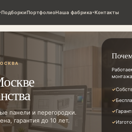
Подборки
Портфолио
Наша фабрика
Контакты
Поче
МОСКВА
Работае
Москве
монтажа
анства
Собств
Беспла
Гарант
ые панели и перегородки.
на, гарантия до 10 лет.
Изгото