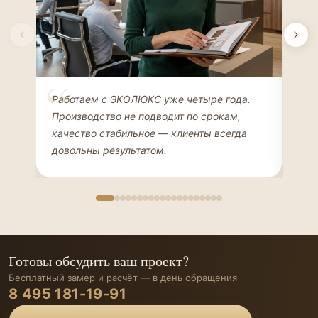
Елена Соколова
Ан
Работаем с ЭКОЛЮКС уже четыре года.
Сде
ДИЗАЙНЕР ИНТЕРЬЕРОВ
ЧАС
Производство не подводит по срокам,
Мен
качество стабильное — клиенты всегда
мон
довольны результатом.
иде
Готовы обсудить ваш проект?
Бесплатный замер и расчёт — в день обращения
8 495 181-19-91