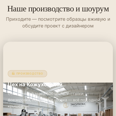
Наше производство и шоурум
Приходите — посмотрите образцы вживую и
обсудите проект с дизайнером
🏭 ПРОИЗВОДСТВО
Цех на Кожуховской
Собственный завод 500 м². ЧПУ-станки,
фрезеровка, покраска и сборка — всё под одной
крышей.