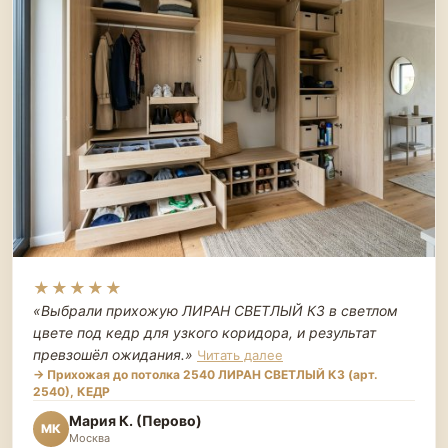
★★★★★
«Выбрали прихожую ЛИРАН СВЕТЛЫЙ К3 в светлом
цвете под кедр для узкого коридора, и результат
превзошёл ожидания.
»
Читать далее
→ Прихожая до потолка 2540 ЛИРАН СВЕТЛЫЙ К3 (арт.
2540), КЕДР
Мария К. (Перово)
МК
Москва