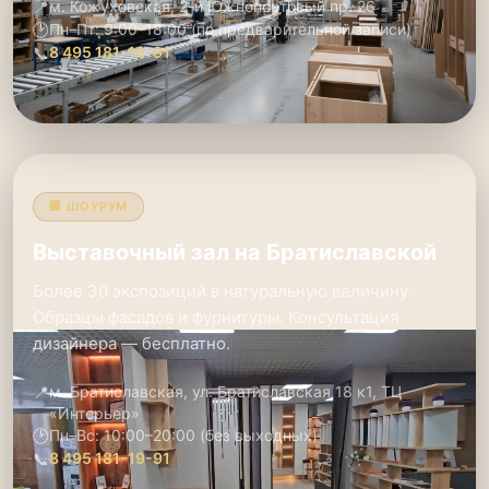
📍
м. Кожуховская, 2-й Южнопортовый пр. 26
🕑
Пн–Пт: 9:00–18:00 (по предварительной записи)
📞
8 495 181-19-91
🏢 ШОУРУМ
Выставочный зал на Братиславской
Более 30 экспозиций в натуральную величину.
Образцы фасадов и фурнитуры. Консультация
дизайнера — бесплатно.
📍
м. Братиславская, ул. Братиславская 18 к1, ТЦ
«Интерьер»
🕑
Пн–Вс: 10:00–20:00 (без выходных)
📞
8 495 181-19-91