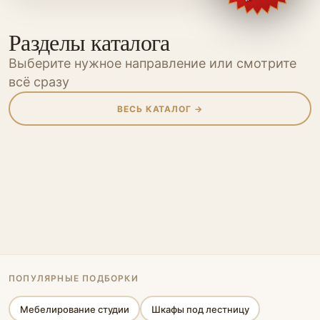
Разделы каталога
Выберите нужное направление или смотрите
всё сразу
ВЕСЬ КАТАЛОГ →
Шкафы
Шкафы-купе
Кухни
Прихожие
Мебель для
Мебель для
Гостиные
Гардеробные
Перегородки
Мебель
Мебель для
ванной
детской
Спальни
Офисная мебель
кабинета
Стеновые панели
Стеллажи
Библиотеки
Кровати-подиумы
ПОПУЛЯРНЫЕ ПОДБОРКИ
Мебелирование студии
Шкафы под лестницу