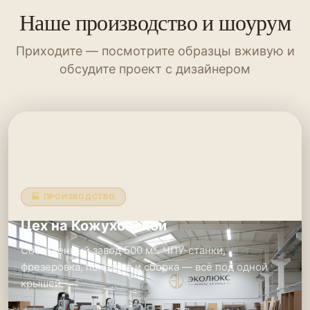
Наше производство и шоурум
Приходите — посмотрите образцы вживую и
обсудите проект с дизайнером
🏭 ПРОИЗВОДСТВО
Цех на Кожуховской
Собственный завод 500 м². ЧПУ-станки,
фрезеровка, покраска и сборка — всё под одной
крышей.