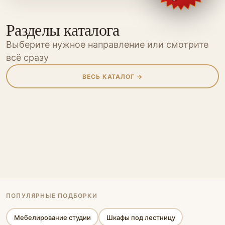
Разделы каталога
Выберите нужное направление или смотрите
всё сразу
ВЕСЬ КАТАЛОГ →
Шкафы
Шкафы-купе
Кухни
Прихожие
Мебель для
Мебель для
Гостиные
Гардеробные
Перегородки
Мебель
Мебель для
ванной
детской
Спальни
Офисная мебель
кабинета
Стеновые панели
Стеллажи
Библиотеки
Кровати-подиумы
ПОПУЛЯРНЫЕ ПОДБОРКИ
Мебелирование студии
Шкафы под лестницу