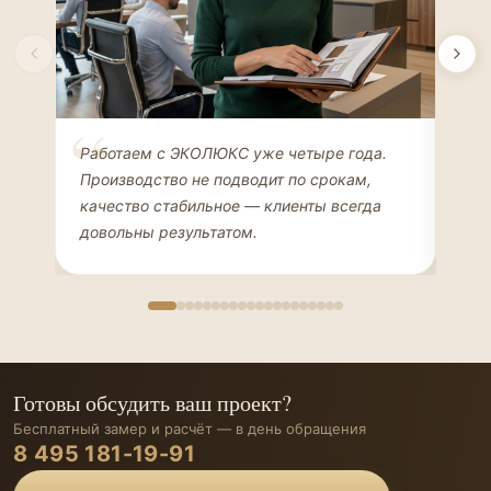
Елена Соколова
Ан
Работаем с ЭКОЛЮКС уже четыре года.
Сде
ДИЗАЙНЕР ИНТЕРЬЕРОВ
ЧАС
Производство не подводит по срокам,
Мен
качество стабильное — клиенты всегда
мон
довольны результатом.
иде
Готовы обсудить ваш проект?
Бесплатный замер и расчёт — в день обращения
8 495 181-19-91