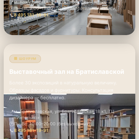
📍
м. Кожуховская, 2-й Южнопортовый пр. 26
🕑
Пн–Пт: 9:00–18:00 (по предварительной записи)
📞
8 495 181-19-91
🏢 ШОУРУМ
Выставочный зал на Братиславской
Более 30 экспозиций в натуральную величину.
Образцы фасадов и фурнитуры. Консультация
дизайнера — бесплатно.
📍
м. Братиславская, ул. Братиславская 18 к1, ТЦ
«Интерьер»
🕑
Пн–Вс: 10:00–20:00 (без выходных)
📞
8 495 181-19-91