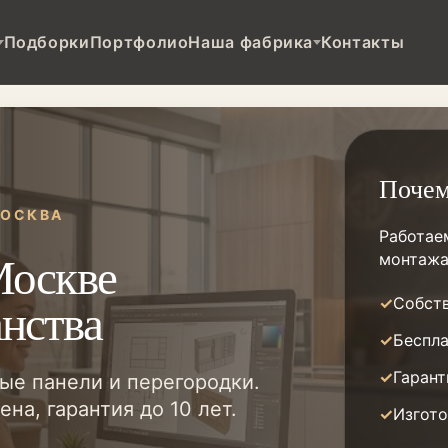
Подборки
Портфолио
Наша фабрика
Контакты
Поче
МОСКВА
Работае
Москве
монтажа
анства
Собств
Беспла
Гарант
ые панели и перегородки.
на, гарантия до 10 лет.
Изгото