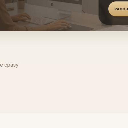
РАССЧ
ё сразу
Кухни
Прихо
Мебель
Мебель
ь
Мебель для кабинета
Стенов
умы