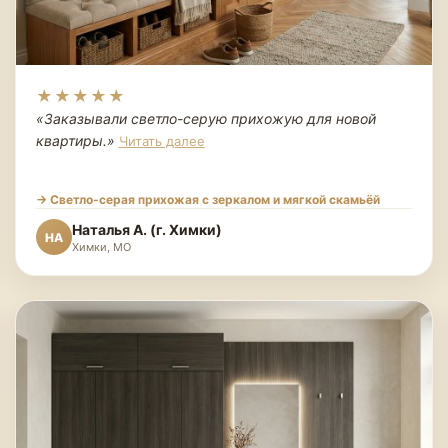
★★★★★
«Заказывали светло-серую прихожую для новой
квартиры.
»
Читать далее
→ Светло-серая прихожая с зеркалом и мягкой скамьёй
Наталья А. (г. Химки)
НА
Химки, МО