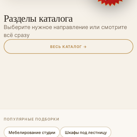
Разделы каталога
Выберите нужное направление или смотрите
всё сразу
ВЕСЬ КАТАЛОГ →
Шкафы
Шкафы-купе
Кухни
Прихожие
Мебель для
Мебель для
Гостиные
Гардеробные
Перегородки
Мебель
Мебель для
ванной
детской
Спальни
Офисная мебель
кабинета
Стеновые панели
Стеллажи
Библиотеки
Кровати-подиумы
ПОПУЛЯРНЫЕ ПОДБОРКИ
Мебелирование студии
Шкафы под лестницу