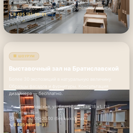
📍
м. Кожуховская, 2-й Южнопортовый пр. 26
🕑
Пн–Пт: 9:00–18:00 (по предварительной записи)
📞
8 495 181-19-91
🏢 ШОУРУМ
Выставочный зал на Братиславской
Более 30 экспозиций в натуральную величину.
Образцы фасадов и фурнитуры. Консультация
дизайнера — бесплатно.
📍
м. Братиславская, ул. Братиславская 18 к1, ТЦ
«Интерьер»
🕑
Пн–Вс: 10:00–20:00 (без выходных)
📞
8 495 181-19-91