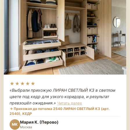
★★★★★
«Выбрали прихожую ЛИРАН СВЕТЛЫЙ К3 в светлом
цвете под кедр для узкого коридора, и результат
превзошёл ожидания.
»
Читать далее
→ Прихожая до потолка 2540 ЛИРАН СВЕТЛЫЙ К3 (арт.
2540), КЕДР
Мария К. (Перово)
МК
Москва