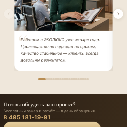
Елена Соколова
Ан
Работаем с ЭКОЛЮКС уже четыре года.
Сде
ДИЗАЙНЕР ИНТЕРЬЕРОВ
ЧАС
Производство не подводит по срокам,
Мен
качество стабильное — клиенты всегда
мон
довольны результатом.
иде
Готовы обсудить ваш проект?
Бесплатный замер и расчёт — в день обращения
8 495 181-19-91