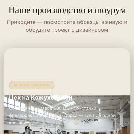
Наше производство и шоурум
Приходите — посмотрите образцы вживую и
обсудите проект с дизайнером
🏭 ПРОИЗВОДСТВО
Цех на Кожуховской
Собственный завод 500 м². ЧПУ-станки,
фрезеровка, покраска и сборка — всё под одной
крышей.