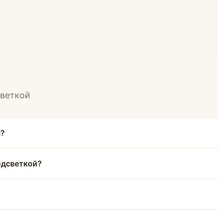
светкой
з?
одсветкой?