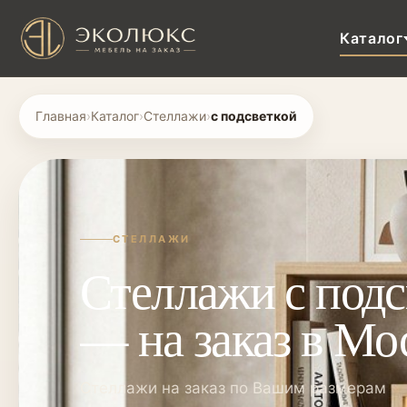
Каталог
Главная
›
Каталог
›
Стеллажи
›
с подсветкой
СТЕЛЛАЖИ
Стеллажи с подс
— на заказ в Мо
Cтеллажи на заказ по Вашим размерам