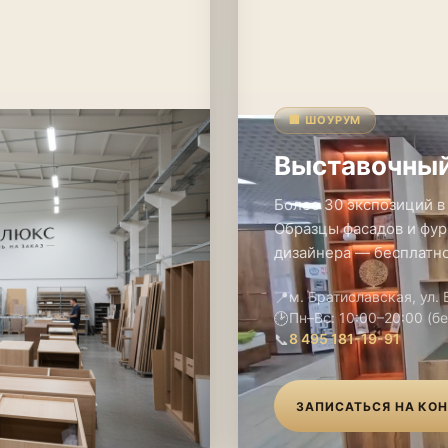
🏢 ШОУРУМ
Выставочный
Более 30 экспозиций в
Образцы фасадов и фур
дизайнера — бесплатно
📍
м. Братиславская, ул.
🕑
Пн–Вс: 10:00–20:00 (б
📞
8 495 181-19-91
ЗАПИСАТЬСЯ НА КО