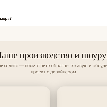
змера?
аше производство и шоур
иходите — посмотрите образцы вживую и обсуд
проект с дизайнером