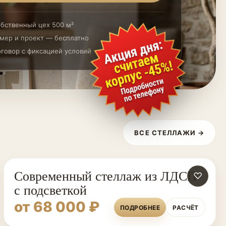
бственный цех 500 м²
мер и проект — бесплатно
говор с фиксацией условий
ВСЕ СТЕЛЛАЖИ →
Современный стеллаж из ЛДСП
♡
с подсветкой
от 68 000 ₽
ПОДРОБНЕЕ
РАСЧЁТ