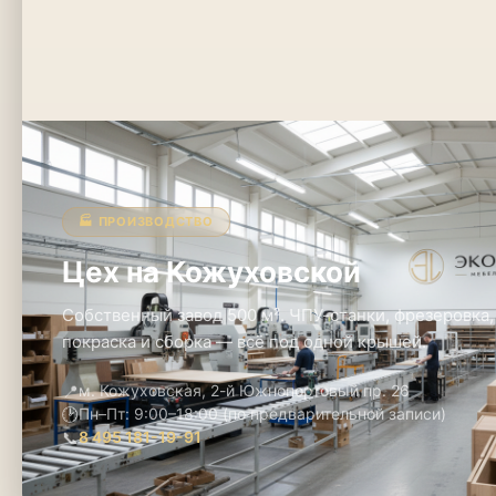
🏭 ПРОИЗВОДСТВО
Цех на Кожуховской
Собственный завод 500 м². ЧПУ-станки, фрезеровка,
покраска и сборка — всё под одной крышей.
📍
м. Кожуховская, 2-й Южнопортовый пр. 26
🕑
Пн–Пт: 9:00–18:00 (по предварительной записи)
📞
8 495 181-19-91