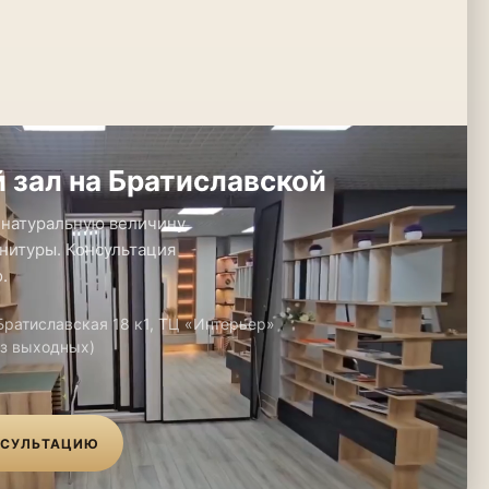
 зал на Братиславской
 натуральную величину.
нитуры. Консультация
.
 Братиславская 18 к1, ТЦ «Интерьер»
ез выходных)
НСУЛЬТАЦИЮ