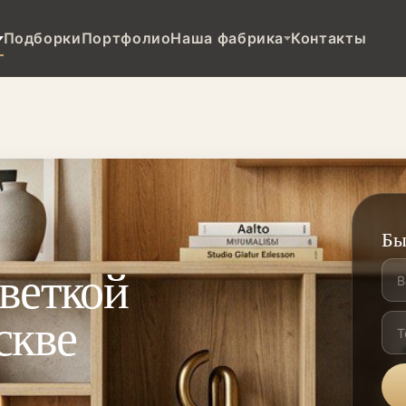
Подборки
Портфолио
Наша фабрика
Контакты
Бы
веткой
скве