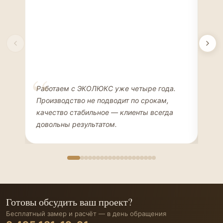
Елена Соколова
Ан
Работаем с ЭКОЛЮКС уже четыре года.
Сде
ДИЗАЙНЕР ИНТЕРЬЕРОВ
ЧАС
Производство не подводит по срокам,
Мен
качество стабильное — клиенты всегда
мон
довольны результатом.
иде
Готовы обсудить ваш проект?
Бесплатный замер и расчёт — в день обращения