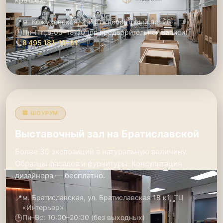
📍
м. Кожуховская, 2-й Южнопортовый пр. 26
🕑
Пн–Пт: 9:00–18:00 (по предварительной записи)
📞
8 495 181-19-91
🏢 ШОУРУМ
Выставочный зал на Братиславской
Более 30 экспозиций в натуральную величину.
Образцы фасадов и фурнитуры. Консультация
дизайнера — бесплатно.
📍
м. Братиславская, ул. Братиславская 18 к1, ТЦ
«Интерьер»
🕑
Пн–Вс: 10:00–20:00 (без выходных)