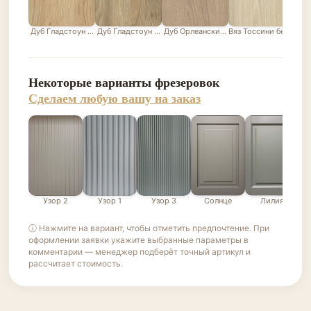
Дуб Гладстоун песочный
Дуб Гладстоун серо-бежевый
Дуб Орлеанский песочно-бежевый
Вяз Тоссини белый
Лис
Некоторые варианты фрезеровок
Сделаем любую вашу на заказ
Узор 2
Узор 1
Узор 3
Солнце
Лилия
ⓘ Нажмите на вариант, чтобы отметить предпочтение. При
оформлении заявки укажите выбранные параметры в
комментарии — менеджер подберёт точный артикул и
рассчитает стоимость.