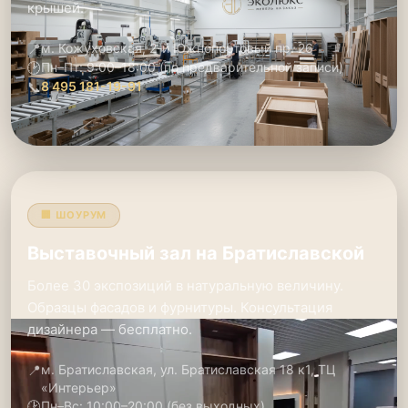
крышей.
📍
м. Кожуховская, 2-й Южнопортовый пр. 26
🕑
Пн–Пт: 9:00–18:00 (по предварительной записи)
📞
8 495 181-19-91
🏢 ШОУРУМ
Выставочный зал на Братиславской
Более 30 экспозиций в натуральную величину.
Образцы фасадов и фурнитуры. Консультация
дизайнера — бесплатно.
📍
м. Братиславская, ул. Братиславская 18 к1, ТЦ
«Интерьер»
🕑
Пн–Вс: 10:00–20:00 (без выходных)