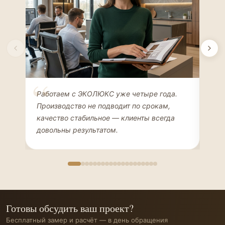
Елена Соколова
Ан
Работаем с ЭКОЛЮКС уже четыре года.
Сде
ДИЗАЙНЕР ИНТЕРЬЕРОВ
ЧАС
Производство не подводит по срокам,
Мен
качество стабильное — клиенты всегда
мон
довольны результатом.
иде
Готовы обсудить ваш проект?
Бесплатный замер и расчёт — в день обращения