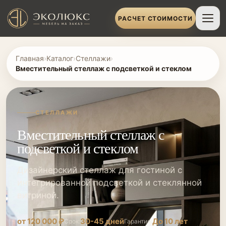
РАСЧЕТ СТОИМОСТИ
Главная
›
Каталог
›
Стеллажи
›
Вместительный стеллаж с подсветкой и стеклом
СТЕЛЛАЖИ
Вместительный стеллаж с
подсветкой и стеклом
Дизайнерский стеллаж для гостиной с
интегрированной подсветкой и стеклянной
витриной.
от 120 000 ₽
30-45 дней
До 10 лет
Срок:
Гарантия: