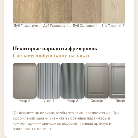
Дуб Гладстоун песочный
Дуб Гладстоун серо-бежевый
Дуб Орлеанский песочно-бежевый
Вяз Тоссини белый
Лис
Некоторые варианты фрезеровок
Сделаем любую вашу на заказ
Узор 2
Узор 1
Узор 3
Солнце
Лилия
ⓘ Нажмите на вариант, чтобы отметить предпочтение. При
оформлении заявки укажите выбранные параметры в
комментарии — менеджер подберёт точный артикул и
рассчитает стоимость.