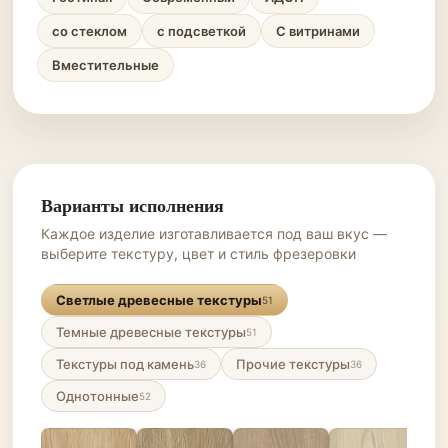
со стеклом
с подсветкой
С витринами
Вместительные
Варианты исполнения
Каждое изделие изготавливается под ваш вкус —
выберите текстуру, цвет и стиль фрезеровки
Светлые древесные текстуры
51
Темные древесные текстуры
51
Текстуры под камень
Прочие текстуры
36
36
Однотонные
52