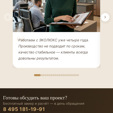
Елена Соколова
Ан
Работаем с ЭКОЛЮКС уже четыре года.
Сде
ДИЗАЙНЕР ИНТЕРЬЕРОВ
ЧАС
Производство не подводит по срокам,
Мен
качество стабильное — клиенты всегда
мон
довольны результатом.
иде
Готовы обсудить ваш проект?
Бесплатный замер и расчёт — в день обращения
8 495 181-19-91