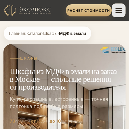
РАСЧЕТ СТОИМОСТИ
Главная
›
Каталог
›
Шкафы
›
МДФ в эмали
ШКАФЫ
Шкафы из МДФ в эмали на заказ
в Москве — стильные решения
от производителя
Купе, распашные, встроенные — точная
подгонка под любые размеры
73
от 15
до 10
проектов
дней
лет гарантии