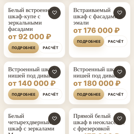
Белый встроенный
Встраиваемый
♡
♡
шкаф-купе с
шкаф с фасадами в
зеркальными
эмали
фасадами
от 176 000 ₽
от 92 000 ₽
ПОДРОБНЕЕ
РАСЧЁТ
ПОДРОБНЕЕ
РАСЧЁТ
Встроенный шкаф с
Встроенный шкаф с
♡
♡
нишей под диван
нишей под диван
от 140 000 ₽
от 180 000 ₽
ПОДРОБНЕЕ
РАСЧЁТ
ПОДРОБНЕЕ
РАСЧЁТ
Белый
Прямой белый
♡
♡
четырехдверный
шкаф в неоклассике
шкаф с зеркалами
с фрезеровкой