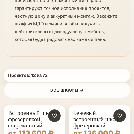
производство и отлаженный цикл работ
гарантируют точное исполнение проектов,
честную цену и аккуратный монтаж. Закажите
шкаф из МДФ в эмали, чтобы получить
действительно индивидуальную мебель,
которая будет радовать вас каждый день.
Проектов:
12
из
73
ВСЕ ШКАФЫ →
Встроенный шкаф с
Бежевый
♡
♡
фрезеровкой,
встроенный шкаф с
современный
фрезеровкой
от 113 600 ₽
от 136 000 ₽