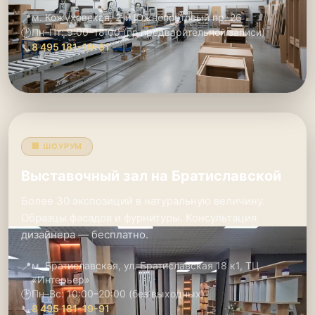
📍
м. Кожуховская, 2-й Южнопортовый пр. 26
🕑
Пн–Пт: 9:00–18:00 (по предварительной записи)
📞
8 495 181-19-91
🏢 ШОУРУМ
Выставочный зал на Братиславской
Более 30 экспозиций в натуральную величину.
Образцы фасадов и фурнитуры. Консультация
дизайнера — бесплатно.
📍
м. Братиславская, ул. Братиславская 18 к1, ТЦ
«Интерьер»
🕑
Пн–Вс: 10:00–20:00 (без выходных)
📞
8 495 181-19-91