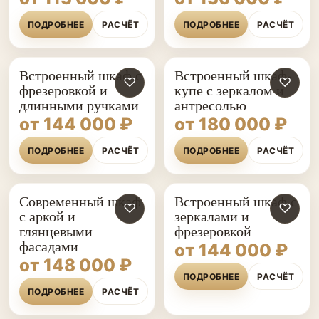
ПОДРОБНЕЕ
РАСЧЁТ
ПОДРОБНЕЕ
РАСЧЁТ
Встроенный шкаф с
Встроенный шкаф-
♡
♡
фрезеровкой и
купе с зеркалом и
длинными ручками
антресолью
от 144 000 ₽
от 180 000 ₽
ПОДРОБНЕЕ
РАСЧЁТ
ПОДРОБНЕЕ
РАСЧЁТ
Современный шкаф
Встроенный шкаф с
♡
♡
с аркой и
зеркалами и
глянцевыми
фрезеровкой
фасадами
от 144 000 ₽
от 148 000 ₽
ПОДРОБНЕЕ
РАСЧЁТ
ПОДРОБНЕЕ
РАСЧЁТ