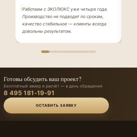
Елена Соколова
Ан
Работаем с ЭКОЛЮКС уже четыре года.
Сде
ДИЗАЙНЕР ИНТЕРЬЕРОВ
ЧАС
Производство не подводит по срокам,
Мен
качество стабильное — клиенты всегда
мон
довольны результатом.
иде
Готовы обсудить ваш проект?
Бесплатный замер и расчёт — в день обращения
8 495 181-19-91
ОСТАВИТЬ ЗАЯВКУ