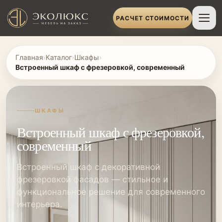
РАСЧЕТ СТОИМОСТИ
Главная
›
Каталог
›
Шкафы
›
Встроенный шкаф с фрезеровкой, современный
ШКАФЫ
Встроенный шкаф с фрезеровкой,
современный
Встроенный шкаф с декоративной
фрезеровкой фасадов — стильное и
функциональное решение для современного
интерьера.