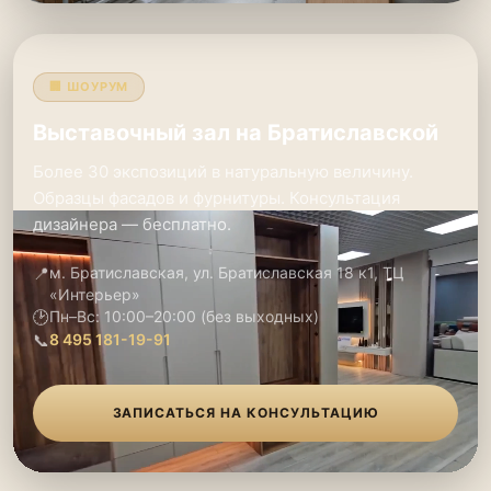
🏢 ШОУРУМ
Выставочный зал на Братиславской
Более 30 экспозиций в натуральную величину.
Образцы фасадов и фурнитуры. Консультация
дизайнера — бесплатно.
📍
м. Братиславская, ул. Братиславская 18 к1, ТЦ
«Интерьер»
🕑
Пн–Вс: 10:00–20:00 (без выходных)
📞
8 495 181-19-91
ЗАПИСАТЬСЯ НА КОНСУЛЬТАЦИЮ