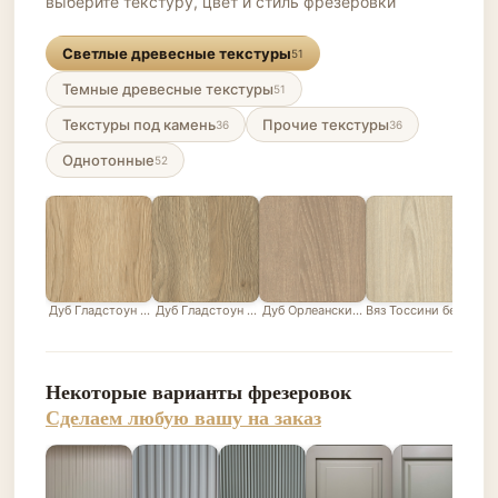
выберите текстуру, цвет и стиль фрезеровки
Светлые древесные текстуры
51
Темные древесные текстуры
51
Текстуры под камень
Прочие текстуры
36
36
Однотонные
52
Дуб Гладстоун песочный
Дуб Гладстоун серо-бежевый
Дуб Орлеанский песочно-бежевый
Вяз Тоссини белый
Лис
Некоторые варианты фрезеровок
Сделаем любую вашу на заказ