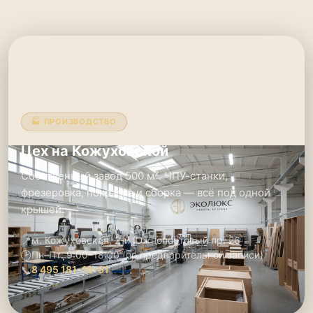
🏭 ПРОИЗВОДСТВО
Цех на Кожуховской
Собственный завод 500 м². ЧПУ-станки,
фрезеровка, покраска и сборка — всё под одной
крышей.
📍
м. Кожуховская, 2-й Южнопортовый пр. 26
🕑
Пн–Пт: 9:00–18:00 (по предварительной записи)
📞
8 495 181-19-91