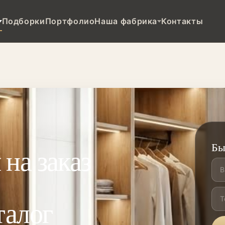
Подборки
Портфолио
Наша фабрика
Контакты
Бы
на заказ
талог