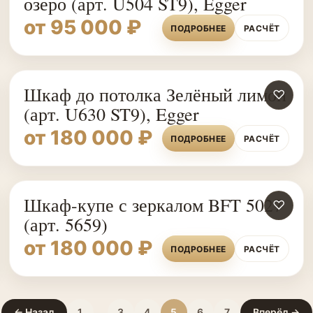
озеро (арт. U504 ST9), Egger
от 95 000 ₽
ПОДРОБНЕЕ
РАСЧЁТ
Шкаф до потолка Зелёный лимон
♡
(арт. U630 ST9), Egger
от 180 000 ₽
ПОДРОБНЕЕ
РАСЧЁТ
Шкаф-купе с зеркалом BFT 5027
♡
(арт. 5659)
от 180 000 ₽
ПОДРОБНЕЕ
РАСЧЁТ
← Назад
1
…
3
4
5
6
7
Вперёд →