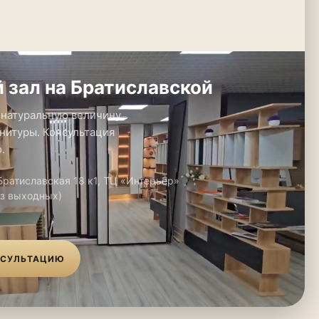
 зал на Братиславской
 натуральную величину.
нитуры. Консультация
.
 Братиславская 18 к1, ТЦ «Интерьер»
ез выходных)
НСУЛЬТАЦИЮ