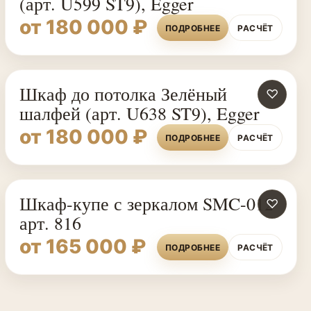
(арт. U599 ST9), Egger
от 180 000 ₽
ПОДРОБНЕЕ
РАСЧЁТ
Шкаф до потолка Зелёный
♡
шалфей (арт. U638 ST9), Egger
от 180 000 ₽
ПОДРОБНЕЕ
РАСЧЁТ
Шкаф-купе с зеркалом SMC-012
♡
арт. 816
от 165 000 ₽
ПОДРОБНЕЕ
РАСЧЁТ