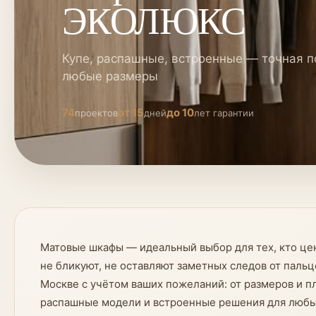
ЭКОЛЮКС
Купе, распашные, встроенные — точная п
любые размеры
74
от 15
до 10
проектов
дней
лет гарантии
Матовые шкафы — идеальный выбор для тех, кто цен
не бликуют, не оставляют заметных следов от паль
Москве с учётом ваших пожеланий: от размеров и п
распашные модели и встроенные решения для любы