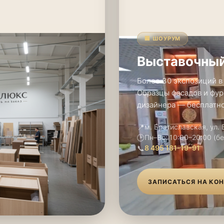
🏢 ШОУРУМ
Выставочный
Более 30 экспозиций в
Образцы фасадов и фур
дизайнера — бесплатно
📍
м. Братиславская, ул.
🕑
Пн–Вс: 10:00–20:00 (б
📞
8 495 181-19-91
ЗАПИСАТЬСЯ НА КО