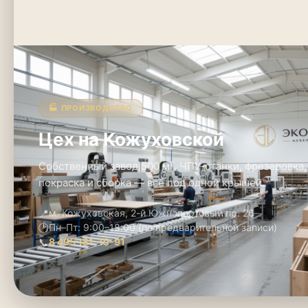
🏭 ПРОИЗВОДСТВО
Цех на Кожуховской
Собственный завод 500 м². ЧПУ-станки, фрезеровка,
покраска и сборка — всё под одной крышей.
📍
м. Кожуховская, 2-й Южнопортовый пр. 26
🕑
Пн–Пт: 9:00–18:00 (по предварительной записи)
📞
8 495 181-19-91