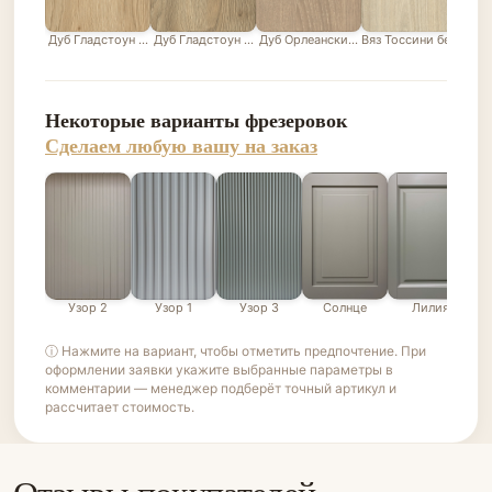
Дуб Гладстоун песочный
Дуб Гладстоун серо-бежевый
Дуб Орлеанский песочно-бежевый
Вяз Тоссини белый
Лис
Некоторые варианты фрезеровок
Сделаем любую вашу на заказ
Узор 2
Узор 1
Узор 3
Солнце
Лилия
ⓘ Нажмите на вариант, чтобы отметить предпочтение. При
оформлении заявки укажите выбранные параметры в
комментарии — менеджер подберёт точный артикул и
рассчитает стоимость.