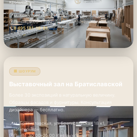
крышей.
📍
м. Кожуховская, 2-й Южнопортовый пр. 26
🕑
Пн–Пт: 9:00–18:00 (по предварительной записи)
📞
8 495 181-19-91
🏢 ШОУРУМ
Выставочный зал на Братиславской
Более 30 экспозиций в натуральную величину.
Образцы фасадов и фурнитуры. Консультация
дизайнера — бесплатно.
📍
м. Братиславская, ул. Братиславская 18 к1, ТЦ
«Интерьер»
🕑
Пн–Вс: 10:00–20:00 (без выходных)