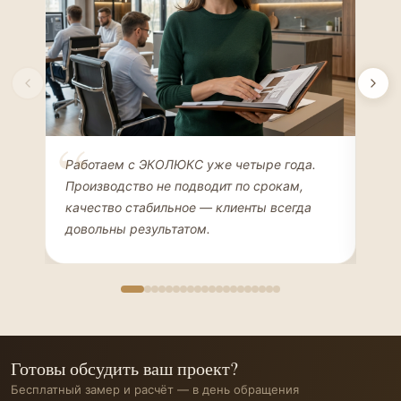
Елена Соколова
Ан
Работаем с ЭКОЛЮКС уже четыре года.
Сде
ДИЗАЙНЕР ИНТЕРЬЕРОВ
ЧАС
Производство не подводит по срокам,
Мен
качество стабильное — клиенты всегда
мон
довольны результатом.
иде
Готовы обсудить ваш проект?
Бесплатный замер и расчёт — в день обращения