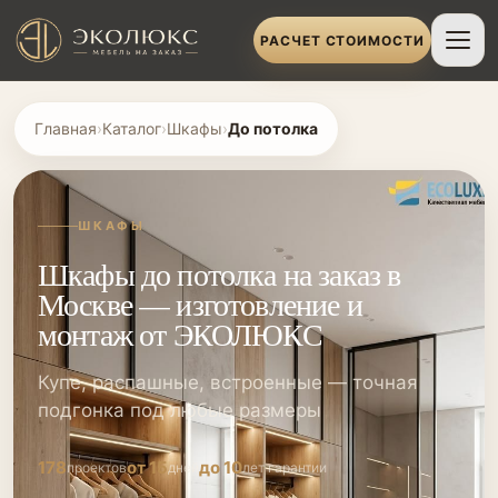
РАСЧЕТ СТОИМОСТИ
Главная
›
Каталог
›
Шкафы
›
До потолка
ШКАФЫ
Шкафы до потолка на заказ в
Москве — изготовление и
монтаж от ЭКОЛЮКС
Купе, распашные, встроенные — точная
подгонка под любые размеры
178
от 15
до 10
проектов
дней
лет гарантии