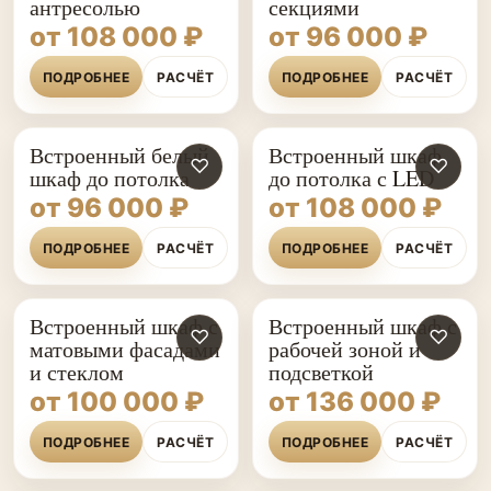
антресолью
секциями
от 108 000 ₽
от 96 000 ₽
ПОДРОБНЕЕ
РАСЧЁТ
ПОДРОБНЕЕ
РАСЧЁТ
Встроенный белый
Встроенный шкаф
♡
♡
шкаф до потолка
до потолка с LED
от 96 000 ₽
от 108 000 ₽
ПОДРОБНЕЕ
РАСЧЁТ
ПОДРОБНЕЕ
РАСЧЁТ
Встроенный шкаф с
Встроенный шкаф с
♡
♡
матовыми фасадами
рабочей зоной и
и стеклом
подсветкой
от 100 000 ₽
от 136 000 ₽
ПОДРОБНЕЕ
РАСЧЁТ
ПОДРОБНЕЕ
РАСЧЁТ