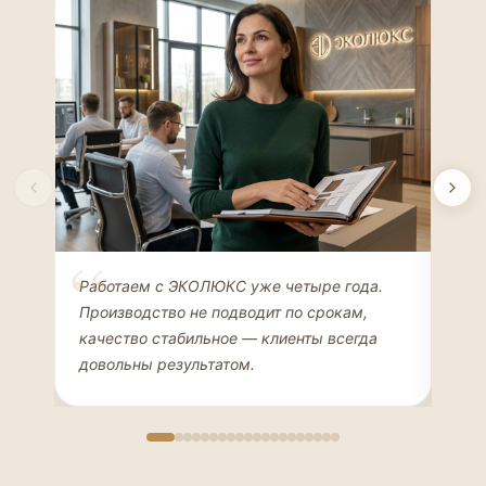
Елена Соколова
Ан
Работаем с ЭКОЛЮКС уже четыре года.
Сде
ДИЗАЙНЕР ИНТЕРЬЕРОВ
ЧАС
Производство не подводит по срокам,
Мен
качество стабильное — клиенты всегда
мон
довольны результатом.
иде