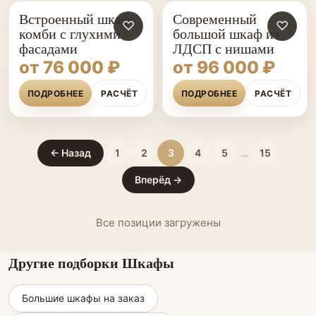
Встроенный шкаф-
Современный
♡
♡
комби с глухими
большой шкаф из
фасадами
ЛДСП с нишами
от 76 000 ₽
от 96 000 ₽
ПОДРОБНЕЕ
РАСЧЁТ
ПОДРОБНЕЕ
РАСЧЁТ
← Назад
1
2
3
4
5
…
15
Вперёд →
Все позиции загружены
Другие подборки Шкафы
Большие шкафы на заказ