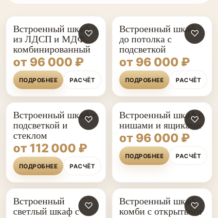
Встроенный шкаф
Встроенный шкаф
♡
♡
из ЛДСП и МДФ,
до потолка с
комбинированный
подсветкой
от 96 000 ₽
от 96 000 ₽
ПОДРОБНЕЕ
РАСЧЁТ
ПОДРОБНЕЕ
РАСЧЁТ
Встроенный шкаф с
Встроенный шкаф с
♡
♡
подсветкой и
нишами и ящиками
стеклом
от 96 000 ₽
от 112 000 ₽
ПОДРОБНЕЕ
РАСЧЁТ
ПОДРОБНЕЕ
РАСЧЁТ
Встроенный
Встроенный шкаф-
♡
♡
светлый шкаф с
комби с открытыми