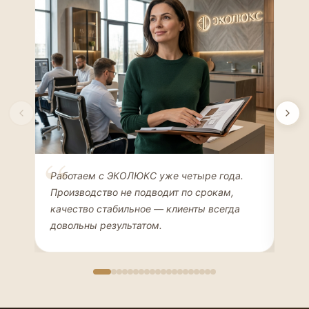
Елена Соколова
Ан
Работаем с ЭКОЛЮКС уже четыре года.
Сде
ДИЗАЙНЕР ИНТЕРЬЕРОВ
ЧАС
Производство не подводит по срокам,
Мен
качество стабильное — клиенты всегда
мон
довольны результатом.
иде