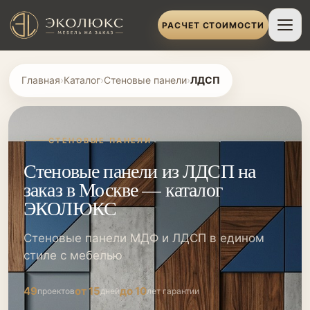
РАСЧЕТ СТОИМОСТИ
Главная
›
Каталог
›
Стеновые панели
›
ЛДСП
СТЕНОВЫЕ ПАНЕЛИ
Стеновые панели из ЛДСП на
заказ в Москве — каталог
ЭКОЛЮКС
Стеновые панели МДФ и ЛДСП в едином
стиле с мебелью
49
от 15
до 10
проектов
дней
лет гарантии