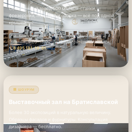
Собственный завод 500 м². ЧПУ-станки,
фрезеровка, покраска и сборка — всё под одной
крышей.
📍
м. Кожуховская, 2-й Южнопортовый пр. 26
🕑
Пн–Пт: 9:00–18:00 (по предварительной записи)
📞
8 495 181-19-91
🏢 ШОУРУМ
Выставочный зал на Братиславской
Более 30 экспозиций в натуральную величину.
Образцы фасадов и фурнитуры. Консультация
дизайнера — бесплатно.