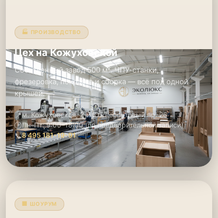
🏭 ПРОИЗВОДСТВО
Цех на Кожуховской
Собственный завод 500 м². ЧПУ-станки,
фрезеровка, покраска и сборка — всё под одной
крышей.
📍
м. Кожуховская, 2-й Южнопортовый пр. 26
🕑
Пн–Пт: 9:00–18:00 (по предварительной записи)
📞
8 495 181-19-91
🏢 ШОУРУМ