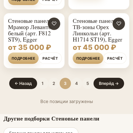
Стеновые панели
Стеновые панели
♡
♡
Мрамор Леванто
ТВ-зоны Орех
белый (арт. F812
Линкольн (арт.
ST9), Egger
H1714 ST19), Egger
от 35 000 ₽
от 45 000 ₽
ПОДРОБНЕЕ
РАСЧЁТ
ПОДРОБНЕЕ
РАСЧЁТ
← Назад
1
2
3
4
5
Вперёд →
Все позиции загружены
Другие подборки Стеновые панели