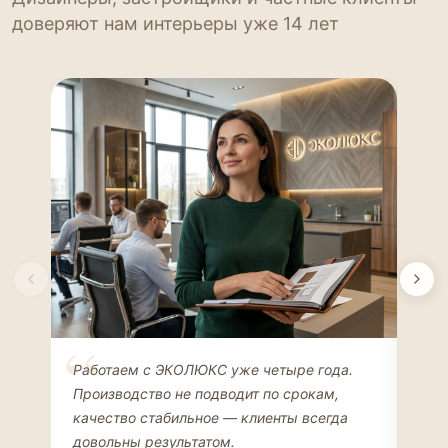
доверяют нам интерьеры уже 14 лет
Елена Соколова
Ан
Работаем с ЭКОЛЮКС уже четыре года.
Сде
ДИЗАЙНЕР ИНТЕРЬЕРОВ
ЧАС
Производство не подводит по срокам,
Мен
качество стабильное — клиенты всегда
мон
довольны результатом.
иде