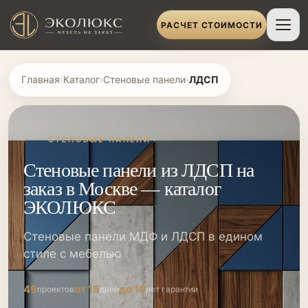
РАСЧЕТ СТОИМОСТИ
Главная
›
Каталог
›
Стеновые панели
›
ЛДСП
СТЕНОВЫЕ ПАНЕЛИ
Стеновые панели из ЛДСП на
заказ в Москве — каталог
ЭКОЛЮКС
Стеновые панели МДФ и ЛДСП в едином
стиле с мебелью
49
от 15
до 10
проектов
дней
лет гарантии