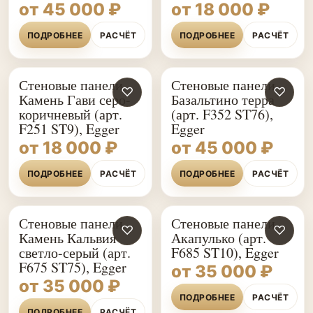
от 45 000 ₽
от 18 000 ₽
ПОДРОБНЕЕ
РАСЧЁТ
ПОДРОБНЕЕ
РАСЧЁТ
Стеновые панели
Стеновые панели
♡
♡
Камень Гави серо-
Базальтино терра
коричневый (арт.
(арт. F352 ST76),
F251 ST9), Egger
Egger
от 18 000 ₽
от 45 000 ₽
ПОДРОБНЕЕ
РАСЧЁТ
ПОДРОБНЕЕ
РАСЧЁТ
Стеновые панели
Стеновые панели
♡
♡
Камень Кальвия
Акапулько (арт.
светло-серый (арт.
F685 ST10), Egger
F675 ST75), Egger
от 35 000 ₽
от 35 000 ₽
ПОДРОБНЕЕ
РАСЧЁТ
ПОДРОБНЕЕ
РАСЧЁТ