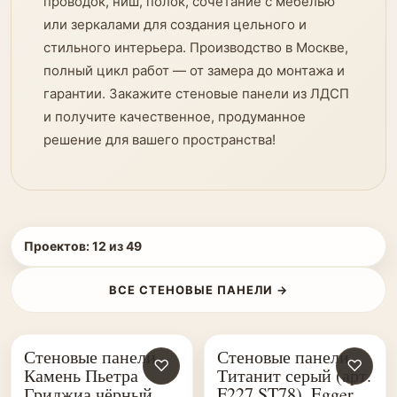
проводок, ниш, полок, сочетание с мебелью
или зеркалами для создания цельного и
стильного интерьера. Производство в Москве,
полный цикл работ — от замера до монтажа и
гарантии. Закажите стеновые панели из ЛДСП
и получите качественное, продуманное
решение для вашего пространства!
Проектов:
12
из
49
ВСЕ СТЕНОВЫЕ ПАНЕЛИ →
Стеновые панели
Стеновые панели
♡
♡
Камень Пьетра
Титанит серый (арт.
Гриджиа чёрный
F227 ST78), Egger