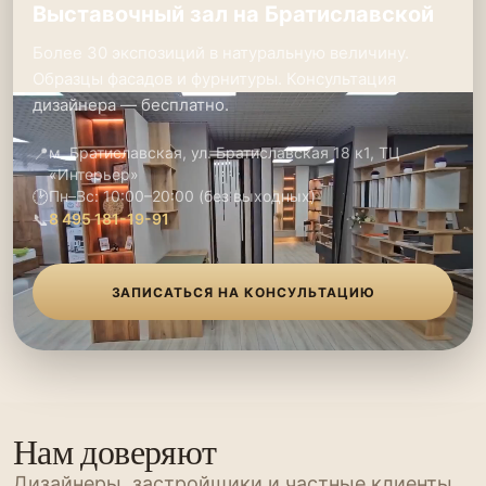
Выставочный зал на Братиславской
Более 30 экспозиций в натуральную величину.
Образцы фасадов и фурнитуры. Консультация
дизайнера — бесплатно.
📍
м. Братиславская, ул. Братиславская 18 к1, ТЦ
«Интерьер»
🕑
Пн–Вс: 10:00–20:00 (без выходных)
📞
8 495 181-19-91
ЗАПИСАТЬСЯ НА КОНСУЛЬТАЦИЮ
Нам доверяют
Дизайнеры, застройщики и частные клиенты