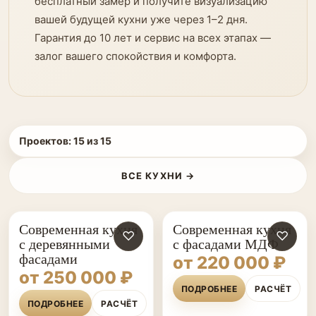
бесплатный замер и получите визуализацию
вашей будущей кухни уже через 1–2 дня.
Гарантия до 10 лет и сервис на всех этапах —
залог вашего спокойствия и комфорта.
Проектов:
15
из
15
ВСЕ КУХНИ →
Современная кухня
Современная кухня
♡
♡
с деревянными
с фасадами МДФ
фасадами
от 220 000 ₽
от 250 000 ₽
ПОДРОБНЕЕ
РАСЧЁТ
ПОДРОБНЕЕ
РАСЧЁТ