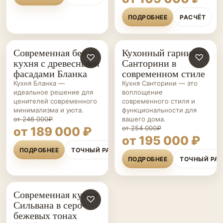
ПОДРОБНЕЕ
РАСЧЁТ
Современная белая
Кухонный гарнитур
КУХНИ НА ЗАКАЗ
♡
КУХНИ НА ЗАКАЗ
♡
кухня с древесными
Санторини в
фасадами Бланка
современном стиле
Кухня Бланка —
Кухня Санторини — это
идеальное решение для
воплощение
ценителей современного
современного стиля и
минимализма и уюта.
функциональности для
от 246 000₽
вашего дома.
от 254 000₽
от 189 000 ₽
от 195 000 ₽
ПОДРОБНЕЕ
ТОЧНЫЙ РАСЧЁТ
ПОДРОБНЕЕ
ТОЧНЫЙ РА
Современная кухня
КУХНИ НА ЗАКАЗ
♡
Сильвана в серо-
бежевых тонах