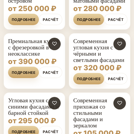
островом
матовыми фасадами
от 250 000 ₽
от 280 000 ₽
ПОДРОБНЕЕ
РАСЧЁТ
ПОДРОБНЕЕ
РАСЧЁТ
Премиальная кухня
Современная
♡
♡
с фрезеровкой в
угловая кухня с
неоклассике
чёрными и
светлыми фасадами
от 390 000 ₽
от 320 000 ₽
ПОДРОБНЕЕ
РАСЧЁТ
ПОДРОБНЕЕ
РАСЧЁТ
Угловая кухня с
Современная
♡
♡
синими фасадами и
прихожая со
барной стойкой
стильными
фасадами и
от 295 000 ₽
зеркалом
от 105 000 ₽
ПОДРОБНЕЕ
РАСЧЁТ