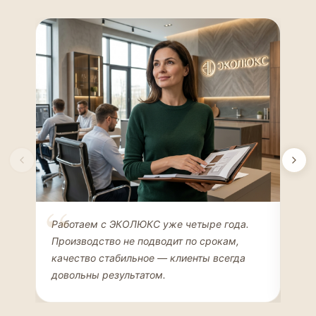
Елена Соколова
Ан
Работаем с ЭКОЛЮКС уже четыре года.
Сде
ДИЗАЙНЕР ИНТЕРЬЕРОВ
ЧАС
Производство не подводит по срокам,
Мен
качество стабильное — клиенты всегда
мон
довольны результатом.
иде