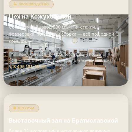
🏭 ПРОИЗВОДСТВО
Цех на Кожуховской
Собственный завод 500 м². ЧПУ-станки,
фрезеровка, покраска и сборка — всё под одной
крышей.
📍
м. Кожуховская, 2-й Южнопортовый пр. 26
🕑
Пн–Пт: 9:00–18:00 (по предварительной записи)
📞
8 495 181-19-91
🏢 ШОУРУМ
Выставочный зал на Братиславской
Более 30 экспозиций в натуральную величину.