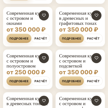
Современная кухня
Современная кухня
♡
♡
с островом и
в древесных и
окнами
графитовых тонах
от 350 000 ₽
от 350 000 ₽
ПОДРОБНЕЕ
РАСЧЁТ
ПОДРОБНЕЕ
РАСЧЁТ
Современная кухня
Современная кухня
♡
♡
с островом и
с островом и
полуостровом
подсветкой
от 250 000 ₽
от 350 000 ₽
ПОДРОБНЕЕ
РАСЧЁТ
ПОДРОБНЕЕ
РАСЧЁТ
Современная кухня
Современная кухня
♡
♡
в древесных тонах с
с островом и