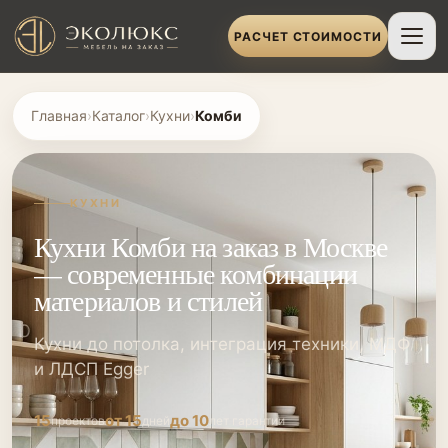
РАСЧЕТ СТОИМОСТИ
Главная
›
Каталог
›
Кухни
›
Комби
КУХНИ
Кухни Комби на заказ в Москве
— современные комбинации
материалов и стилей
Кухни до потолка, интеграция техники, МДФ
и ЛДСП Egger
15
от 15
до 10
проектов
дней
лет гарантии