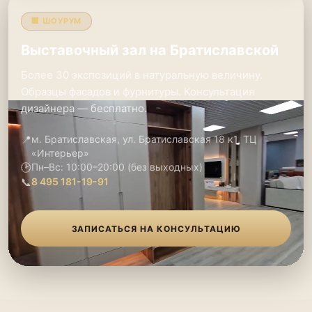
🏢 ШОУРУМ
Выставочный зал на Братиславской
Более 30 экспозиций в натуральную величину.
Образцы фасадов и фурнитуры. Консультация
дизайнера — бесплатно.
📍
м. Братиславская, ул. Братиславская 18 к1, ТЦ
«Интерьер»
🕑
Пн–Вс: 10:00–20:00 (без выходных)
📞
8 495 181-19-91
ЗАПИСАТЬСЯ НА КОНСУЛЬТАЦИЮ