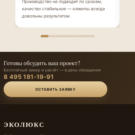
ДИЗАЙНЕР ИНТЕРЬЕРОВ
ЧАС
Производство не подводит по срокам,
Мен
качество стабильное — клиенты всегда
мон
довольны результатом.
иде
Готовы обсудить ваш проект?
Бесплатный замер и расчёт — в день обращения
8 495 181-19-91
ОСТАВИТЬ ЗАЯВКУ
ЭКОЛЮКС