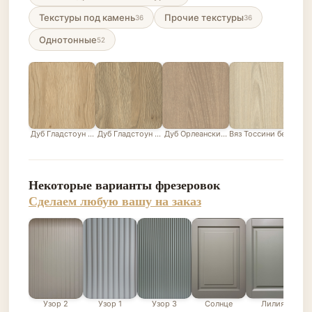
Текстуры под камень
Прочие текстуры
36
36
Однотонные
52
Дуб Гладстоун песочный
Дуб Гладстоун серо-бежевый
Дуб Орлеанский песочно-бежевый
Вяз Тоссини белый
Лис
Некоторые варианты фрезеровок
Сделаем любую вашу на заказ
Узор 2
Узор 1
Узор 3
Солнце
Лилия