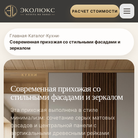
РАСЧЕТ СТОИМОСТИ
Главная
›
Каталог
›
Кухни
›
Современная прихожая со стильными фасадами и
зеркалом
КУХНИ
Современная прихожая со
стильными фасадами и зеркалом
Эта прихожая выполнена в стиле
минимализм: сочетание серых матовых
фасадов и центральной панели с
вертикальными древесными рейками