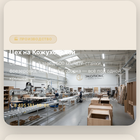
🏭 ПРОИЗВОДСТВО
Цех на Кожуховской
Собственный завод 500 м². ЧПУ-станки,
фрезеровка, покраска и сборка — всё под одной
крышей.
📍
м. Кожуховская, 2-й Южнопортовый пр. 26
🕑
Пн–Пт: 9:00–18:00 (по предварительной записи)
📞
8 495 181-19-91