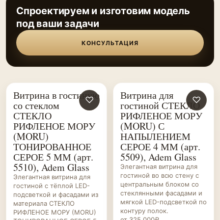
Спроектируем и изготовим модель
под ваши задачи
КОНСУЛЬТАЦИЯ
Витрина в гостиную
Витрина для
ГОСТИНЫЕ НА ЗАКАЗ
♡
ГОСТИНЫЕ НА ЗАКАЗ
♡
со стеклом
гостиной СТЕКЛО
СТЕКЛО
РИФЛЕНОЕ МОРУ
РИФЛЕНОЕ МОРУ
(MORU) С
(MORU)
НАПЫЛЕНИЕМ
ТОНИРОВАННОЕ
СЕРОЕ 4 ММ (арт.
СЕРОЕ 5 ММ (арт.
5509), Adem Glass
5510), Adem Glass
Элегантная витрина для
гостиной во всю стену с
Элегантная витрина для
центральным блоком со
гостиной с тёплой LED-
стеклянными фасадами и
подсветкой и фасадами из
мягкой LED-подсветкой по
материала СТЕКЛО
контуру полок.
РИФЛЕНОЕ МОРУ (MORU)
от 325 000₽