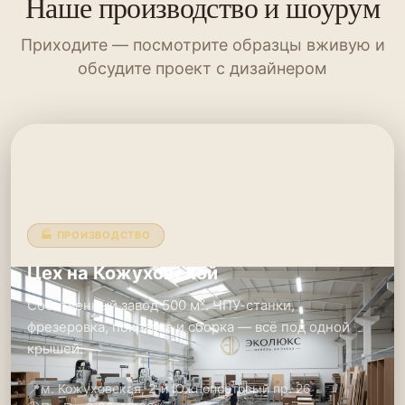
Наше производство и шоурум
Приходите — посмотрите образцы вживую и
обсудите проект с дизайнером
🏭 ПРОИЗВОДСТВО
Цех на Кожуховской
Собственный завод 500 м². ЧПУ-станки,
фрезеровка, покраска и сборка — всё под одной
крышей.
📍
м. Кожуховская, 2-й Южнопортовый пр. 26