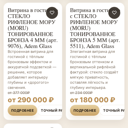
Витрина в гостиную
Витрина в гостиную
ГОСТИНЫЕ НА ЗАКАЗ
♡
ГОСТИНЫЕ НА ЗАКАЗ
♡
СТЕКЛО
с СТЕКЛО
РИФЛЕНОЕ МОРУ
РИФЛЕНОЕ МОРУ
(MORU)
(MORU)
ТОНИРОВАННОЕ
ТОНИРОВАННОЕ
БРОНЗА 4 ММ (арт.
БРОНЗА 5 ММ (арт.
9076), Adem Glass
5511), Adem Glass
Встроенная витрина для
Элегантная витрина для
гостиной с тёплым
гостиной с тёплым
бронзовым эффектом и
бронзовым оттенком и
аккуратной подсветкой —
вертикальной рифлёной
решение, которое
фактурой: стекло создаёт
добавляет интерьеру
мягкую приватность,
глубины и «дорогого»
оставляя лёгкость и
свечения.
глубину интерьера.
от 377 000₽
от 234 000₽
от 290 000 ₽
от 180 000 ₽
ПОДРОБНЕЕ
ТОЧНЫЙ РАСЧЁТ
ПОДРОБНЕЕ
ТОЧНЫЙ РА