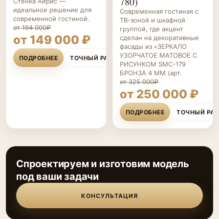
780)
Стенка Айрис —
идеальное решение для
Современная гостиная с
современной гостиной.
ТВ-зоной и шкафной
от 194 000₽
группой, где акцент
от 149 000 ₽
сделан на декоративные
фасады из «ЗЕРКАЛО
УЗОРЧАТОЕ МАТОВОЕ С
ПОДРОБНЕЕ
ТОЧНЫЙ РАСЧЁТ
РИСУНКОМ SMC-179
БРОНЗА 4 ММ (арт.
от 325 000₽
от 250 000 ₽
ПОДРОБНЕЕ
ТОЧНЫЙ РА
Спроектируем и изготовим модель
под ваши задачи
КОНСУЛЬТАЦИЯ