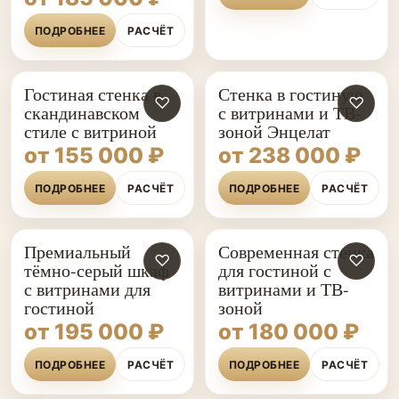
ПОДРОБНЕЕ
РАСЧЁТ
Гостиная стенка в
Стенка в гостиную
♡
♡
скандинавском
с витринами и ТВ-
стиле с витриной
зоной Энцелат
от 155 000 ₽
от 238 000 ₽
ПОДРОБНЕЕ
РАСЧЁТ
ПОДРОБНЕЕ
РАСЧЁТ
Премиальный
Современная стенка
♡
♡
тёмно-серый шкаф
для гостиной с
с витринами для
витринами и ТВ-
гостиной
зоной
от 195 000 ₽
от 180 000 ₽
ПОДРОБНЕЕ
РАСЧЁТ
ПОДРОБНЕЕ
РАСЧЁТ