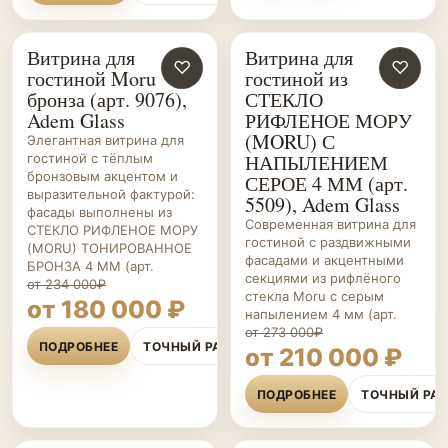
Витрина для
Витрина для
ГОСТИНЫЕ НА ЗАКАЗ
♡
ГОСТИНЫЕ НА ЗАКАЗ
♡
гостиной Moru
гостиной из
бронза (арт. 9076),
СТЕКЛО
Adem Glass
РИФЛЕНОЕ МОРУ
(MORU) С
Элегантная витрина для
НАПЫЛЕНИЕМ
гостиной с тёплым
бронзовым акцентом и
СЕРОЕ 4 ММ (арт.
выразительной фактурой:
5509), Adem Glass
фасады выполнены из
Современная витрина для
СТЕКЛО РИФЛЕНОЕ МОРУ
гостиной с раздвижными
(MORU) ТОНИРОВАННОЕ
фасадами и акцентными
БРОНЗА 4 ММ (арт.
секциями из рифлёного
от 234 000₽
стекла Moru с серым
от 180 000 ₽
напылением 4 мм (арт.
от 273 000₽
ПОДРОБНЕЕ
ТОЧНЫЙ РАСЧЁТ
от 210 000 ₽
ПОДРОБНЕЕ
ТОЧНЫЙ РА