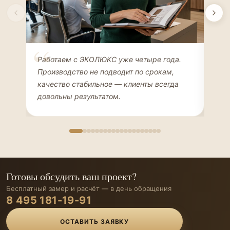
Елена Соколова
Ан
Работаем с ЭКОЛЮКС уже четыре года.
Сде
ДИЗАЙНЕР ИНТЕРЬЕРОВ
ЧАС
Производство не подводит по срокам,
Мен
качество стабильное — клиенты всегда
мон
довольны результатом.
иде
Готовы обсудить ваш проект?
Бесплатный замер и расчёт — в день обращения
8 495 181-19-91
ОСТАВИТЬ ЗАЯВКУ