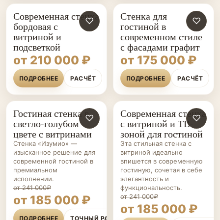
Современная стенка
Стенка для
♡
♡
бордовая с
гостиной в
витриной и
современном стиле
подсветкой
с фасадами графит
от 210 000 ₽
от 175 000 ₽
ПОДРОБНЕЕ
РАСЧЁТ
ПОДРОБНЕЕ
РАСЧЁТ
Гостиная стенка в
Современная стенка
ГОСТИНЫЕ НА ЗАКАЗ
♡
ГОСТИНЫЕ НА ЗАКАЗ
♡
светло-голубом
с витриной и ТВ-
цвете с витринами
зоной для гостиной
Стенка «Изумио» —
Эта стильная стенка с
изысканное решение для
витриной идеально
современной гостиной в
впишется в современную
премиальном
гостиную, сочетая в себе
исполнении.
элегантность и
от 241 000₽
функциональность.
от 241 000₽
от 185 000 ₽
от 185 000 ₽
ПОДРОБНЕЕ
ТОЧНЫЙ РАСЧЁТ