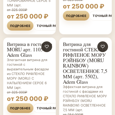
ТОНИРОВАННОЕ СЕРОЕ 5
от 250 000 ₽
ММ (арт.
от 325 000₽
от 250 000 ₽
ПОДРОБНЕЕ
ТОЧНЫЙ РА
ПОДРОБНЕЕ
ТОЧНЫЙ РАСЧЁТ
Витрина в гостиную
Витрина для
ГОСТИНЫЕ НА ЗАКАЗ
♡
ГОСТИНЫЕ НА ЗАКАЗ
♡
MORU арт. 11058
гостиной СТЕКЛО
Adem Glass
РИФЛЕНОЕ МОРУ
РЭЙНБОУ (MORU
Элегантная витрина для
RAINBOW)
гостиной с
выразительным фасадом
ОСВЕТЛЕННОЕ 7,5
из СТЕКЛО РИФЛЕНОЕ
ММ (арт. 5502),
МОРУ (MORU) С
Adem Glass
НАПЫЛЕНИЕМ СЕРОЕ 6
Эффектная витрина для
ММ (арт.
гостиной с фасадами из
от 325 000₽
СТЕКЛО РИФЛЕНОЕ МОРУ
от 250 000 ₽
РЭЙНБОУ (MORU
RAINBOW) ОСВЕТЛЕННОЕ
ПОДРОБНЕЕ
ТОЧНЫЙ РАСЧЁТ
7,5 ММ (арт.
от 254 000₽