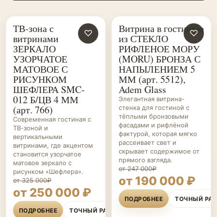
ТВ-зона с
Витрина в гостиную
ГОСТИНЫЕ НА ЗАКАЗ
♡
ГОСТИНЫЕ НА ЗАКАЗ
♡
витринами
из СТЕКЛО
ЗЕРКАЛО
РИФЛЕНОЕ МОРУ
УЗОРЧАТОЕ
(MORU) БРОНЗА С
МАТОВОЕ С
НАПЫЛЕНИЕМ 5
РИСУНКОМ
ММ (арт. 5512),
ШЕФЛЕРА SMC-
Adem Glass
012 Б/ЦВ 4 ММ
Элегантная витрина-
(арт. 766)
стенка для гостиной с
тёплыми бронзовыми
Современная гостиная с
фасадами и рифлёной
ТВ-зоной и
фактурой, которая мягко
вертикальными
рассеивает свет и
витринами, где акцентом
скрывает содержимое от
становится узорчатое
прямого взгляда.
матовое зеркало с
от 247 000₽
рисунком «Шефлера».
от 190 000 ₽
от 325 000₽
от 250 000 ₽
ПОДРОБНЕЕ
ТОЧНЫЙ РА
ПОДРОБНЕЕ
ТОЧНЫЙ РАСЧЁТ