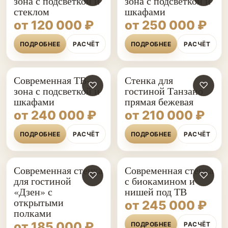
зона с подсветкой и
зона с подсветкой и
стеклом
шкафами
от 120 000 ₽
от 250 000 ₽
ПОДРОБНЕЕ
РАСЧЁТ
ПОДРОБНЕЕ
РАСЧЁТ
Современная ТВ-
Стенка для
♡
♡
зона с подсветкой и
гостиной Танзано
шкафами
прямая бежевая
от 240 000 ₽
от 210 000 ₽
ПОДРОБНЕЕ
РАСЧЁТ
ПОДРОБНЕЕ
РАСЧЁТ
Современная стенка
Современная стенка
♡
♡
для гостиной
с биокамином и
«Дзен» с
нишей под ТВ
открытыми
от 245 000 ₽
полками
от 185 000 ₽
ПОДРОБНЕЕ
РАСЧЁТ