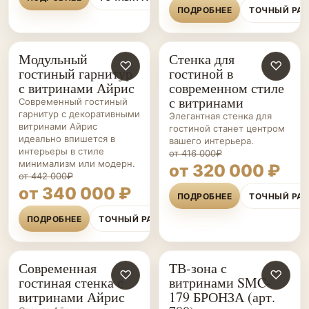
ПОДРОБНЕЕ
ТОЧНЫЙ РА
Модульный
Стенка для
ГОСТИНЫЕ НА ЗАКАЗ
♡
ГОСТИНЫЕ НА ЗАКАЗ
♡
гостиный гарнитур
гостиной в
с витринами Айрис
современном стиле
с витринами
Современный гостиный
гарнитур с декоративными
Элегантная стенка для
витринами Айрис
гостиной станет центром
идеально впишется в
вашего интерьера.
интерьеры в стиле
от 416 000₽
минимализм или модерн.
от 320 000 ₽
от 442 000₽
от 340 000 ₽
ПОДРОБНЕЕ
ТОЧНЫЙ РА
ПОДРОБНЕЕ
ТОЧНЫЙ РАСЧЁТ
Современная
ТВ-зона с
ГОСТИНЫЕ НА ЗАКАЗ
♡
ГОСТИНЫЕ НА ЗАКАЗ
♡
гостиная стенка с
витринами SMC-
витринами Айрис
179 БРОНЗА (арт.