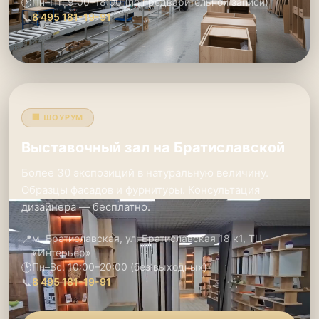
🕑
Пн–Пт: 9:00–18:00 (по предварительной записи)
📞
8 495 181-19-91
🏢 ШОУРУМ
Выставочный зал на Братиславской
Более 30 экспозиций в натуральную величину.
Образцы фасадов и фурнитуры. Консультация
дизайнера — бесплатно.
📍
м. Братиславская, ул. Братиславская 18 к1, ТЦ
«Интерьер»
🕑
Пн–Вс: 10:00–20:00 (без выходных)
📞
8 495 181-19-91