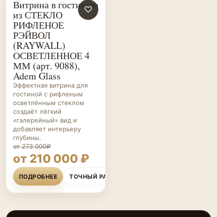
Витрина в гостиную
ГОСТИНЫЕ НА ЗАКАЗ
♡
из СТЕКЛО
РИФЛЕНОЕ
РЭЙВОЛ
(RAYWALL)
ОСВЕТЛЕННОЕ 4
ММ (арт. 9088),
Adem Glass
Эффектная витрина для
гостиной с рифленым
осветлённым стеклом
создаёт лёгкий
«галерейный» вид и
добавляет интерьеру
глубины.
от 273 000₽
от 210 000 ₽
ПОДРОБНЕЕ
ТОЧНЫЙ РАСЧЁТ