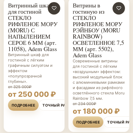
Витринный шкаф
Витрины в
ГОСТИНЫЕ НА ЗАКАЗ
♡
ГОСТИНЫЕ НА ЗАКАЗ
♡
для гостиной
гостиную из
СТЕКЛО
СТЕКЛО
РИФЛЕНОЕ МОРУ
РИФЛЕНОЕ МОРУ
(MORU) С
РЭЙНБОУ (MORU
НАПЫЛЕНИЕМ
RAINBOW)
СЕРОЕ 6 ММ (арт.
ОСВЕТЛЕННОЕ 7,5
11058), Adem Glass
ММ (арт. 5502),
Adem Glass
Витринный шкаф для
гостиной с лёгким
Современные витрины
графичным силуэтом и
для гостиной с лёгким
эффектом
«воздушным» эффектом:
«полупрозрачной
высокий модульный блок
глубины».
с алюминиевыми рамками
от 325 000₽
и фасадами из рифлёного
от 250 000 ₽
осветлённого стекла Moru
Rainbow 7,5 мм.
от 234 000₽
ПОДРОБНЕЕ
ТОЧНЫЙ РАСЧЁТ
от 180 000 ₽
ПОДРОБНЕЕ
ТОЧНЫЙ РА