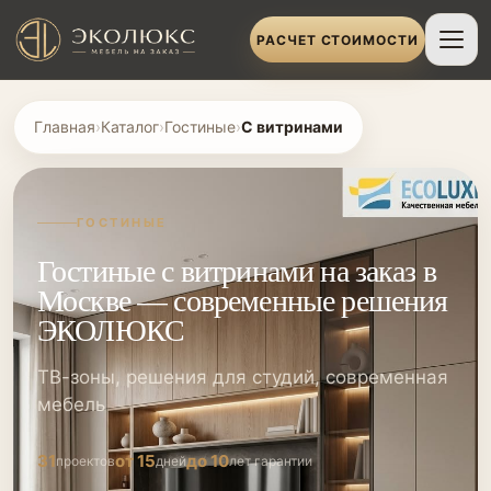
РАСЧЕТ СТОИМОСТИ
Главная
›
Каталог
›
Гостиные
›
С витринами
ГОСТИНЫЕ
Гостиные с витринами на заказ в
Москве — современные решения
ЭКОЛЮКС
ТВ-зоны, решения для студий, современная
мебель
31
от 15
до 10
проектов
дней
лет гарантии