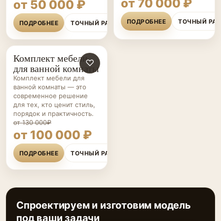
от 70 000 ₽
от 50 000 ₽
ПОДРОБНЕЕ
ТОЧНЫЙ РА
ПОДРОБНЕЕ
ТОЧНЫЙ РАСЧЁТ
Комплект мебели
МЕБЕЛЬ ДЛЯ
♡
для ванной комнаты
ВАННОЙ НА ЗАКАЗ
Комплект мебели для
ванной комнаты — это
современное решение
для тех, кто ценит стиль,
порядок и практичность.
от 130 000₽
от 100 000 ₽
ПОДРОБНЕЕ
ТОЧНЫЙ РАСЧЁТ
Спроектируем и изготовим модель
под ваши задачи