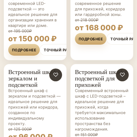
современной LED-
современное решение
подсветкой — это
для прихожей, коридора
идеальное решение для
или гардеробной зоны.
организации хранения в
от 218 000₽
квартире или доме.
от 168 000 ₽
от 195 000₽
от 150 000 ₽
ПОДРОБНЕЕ
ТОЧНЫЙ РА
ПОДРОБНЕЕ
ТОЧНЫЙ РАСЧЁТ
Встроенный шкаф с
Встроенный шкаф с
ШКАФЫ НА ЗАКАЗ
♡
ШКАФЫ НА ЗАКАЗ
♡
зеркалом и
подсветкой для
подсветкой
прихожей
Встроенный шкаф с
Современный встроенный
зеркалом и подсветкой —
шкаф с LED-подсветкой –
идеальное решение для
идеальное решение для
прихожей или коридора,
прихожей, когда
созданное по
требуется максимальное
индивидуальному
использование
проекту.
пространства без
от 125 000₽
нагромождения.
от 151 000₽
от 96 000 ₽