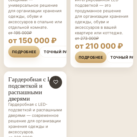
универсальное решение
подсветкой — это
для организации хранения
продуманное решение
одежды, обуви и
для организации хранения
аксессуаров в спальне или
одежды, обуви и
отдельной комнате.
аксессуаров в вашей
от 195 000₽
квартире или коттедже.
от 273 000₽
от 150 000 ₽
от 210 000 ₽
ПОДРОБНЕЕ
ТОЧНЫЙ РАСЧЁТ
ПОДРОБНЕЕ
ТОЧНЫЙ РА
Гардеробная с LED-
ГАРДЕРОБНЫЕ НА ЗАКАЗ
♡
подсветкой и
распашными
дверями
Гардеробная с LED-
подсветкой и распашными
дверями — современное
решение для организации
хранения одежды и
аксессуаров.