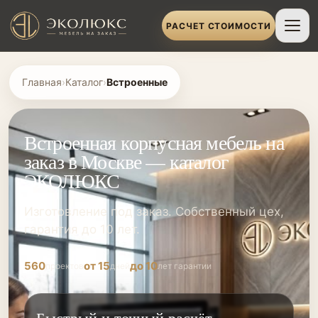
РАСЧЕТ СТОИМОСТИ
Главная
›
Каталог
›
Встроенные
Встроенная корпусная мебель на
заказ в Москве — каталог
ЭКОЛЮКС
Изготовление под заказ. Собственный цех,
гарантия до 10 лет.
560
от 15
до 10
проектов
дней
лет гарантии
Быстрый и точный расчёт