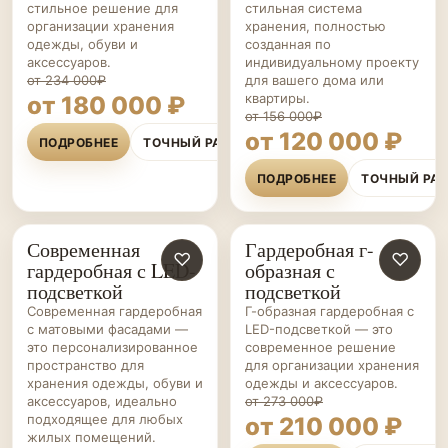
стильное решение для
стильная система
организации хранения
хранения, полностью
одежды, обуви и
созданная по
аксессуаров.
индивидуальному проекту
от 234 000₽
для вашего дома или
квартиры.
от 180 000 ₽
от 156 000₽
от 120 000 ₽
ПОДРОБНЕЕ
ТОЧНЫЙ РАСЧЁТ
ПОДРОБНЕЕ
ТОЧНЫЙ РА
Современная
Гардеробная г-
ГАРДЕРОБНЫЕ НА ЗАКАЗ
♡
ГАРДЕРОБНЫЕ НА ЗАКАЗ
♡
гардеробная с LED-
образная с
подсветкой
подсветкой
Современная гардеробная
Г-образная гардеробная с
с матовыми фасадами —
LED-подсветкой — это
это персонализированное
современное решение
пространство для
для организации хранения
хранения одежды, обуви и
одежды и аксессуаров.
аксессуаров, идеально
от 273 000₽
подходящее для любых
от 210 000 ₽
жилых помещений.