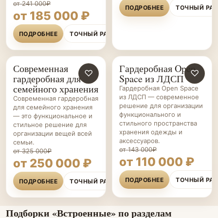
от 241 000₽
ПОДРОБНЕЕ
ТОЧНЫЙ РА
от 185 000 ₽
ПОДРОБНЕЕ
ТОЧНЫЙ РАСЧЁТ
Современная
Гардеробная Open
ГАРДЕРОБНЫЕ НА ЗАКАЗ
♡
ГАРДЕРОБНЫЕ НА ЗАКАЗ
♡
гардеробная для
Space из ЛДСП
семейного хранения
Гардеробная Open Space
из ЛДСП — современное
Современная гардеробная
решение для организации
для семейного хранения
функционального и
— это функциональное и
стильного пространства
стильное решение для
хранения одежды и
организации вещей всей
аксессуаров.
семьи.
от 143 000₽
от 325 000₽
от 110 000 ₽
от 250 000 ₽
ПОДРОБНЕЕ
ТОЧНЫЙ РА
ПОДРОБНЕЕ
ТОЧНЫЙ РАСЧЁТ
Подборки «Встроенные» по разделам