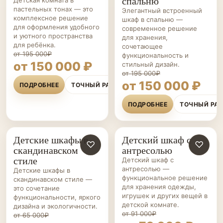
спальню
Детская комната в
пастельных тонах — это
Элегантный встроенный
комплексное решение
шкаф в спальню —
для оформления удобного
современное решение
и уютного пространства
для хранения,
для ребёнка.
сочетающее
от 195 000₽
функциональность и
от 150 000 ₽
стильный дизайн.
от 195 000₽
от 150 000 ₽
ПОДРОБНЕЕ
ТОЧНЫЙ РАСЧЁТ
ПОДРОБНЕЕ
ТОЧНЫЙ РА
Детские шкафы в
Детский шкаф с
МЕБЕЛЬ ДЛЯ
♡
МЕБЕЛЬ ДЛЯ
♡
скандинавском
антресолью
ДЕТСКОЙ НА ЗАКАЗ
ДЕТСКОЙ НА ЗАКАЗ
стиле
Детский шкаф с
антресолью —
Детские шкафы в
функциональное решение
скандинавском стиле —
для хранения одежды,
это сочетание
игрушек и других вещей в
функциональности, яркого
детской комнате.
дизайна и экологичности.
от 91 000₽
от 65 000₽