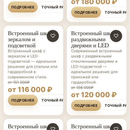
от 180 000 ₽
ПОДРОБНЕЕ
ТОЧНЫЙ РАСЧЁТ
ПОДРОБНЕЕ
ТОЧНЫЙ РА
Встроенный шкаф с
Встроенный шкаф с
ШКАФЫ НА ЗАКАЗ
♡
ШКАФЫ-
♡
зеркалом и
раздвижными
КУПЕ НА ЗАКАЗ
подсветкой
дверями и LED
Встроенный шкаф с
Современный встроенный
зеркалом и LED-
шкаф с раздвижными
подсветкой — идеальное
стеклянными дверями и
решение для спальни или
LED-подсветкой —
гардеробной в
идеальное решение для
современном стиле.
прихожей или
от 151 000₽
гардеробной.
от 156 000₽
от 116 000 ₽
от 120 000 ₽
ПОДРОБНЕЕ
ТОЧНЫЙ РАСЧЁТ
ПОДРОБНЕЕ
ТОЧНЫЙ РА
Встроенный шкаф-
Встроенный шкаф-
ШКАФЫ-
♡
ШКАФЫ НА ЗАКАЗ
♡