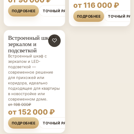
от 116 000 ₽
ПОДРОБНЕЕ
ТОЧНЫЙ РАСЧЁТ
ПОДРОБНЕЕ
ТОЧНЫЙ РА
Встроенный шкаф с
ШКАФЫ НА ЗАКАЗ
♡
зеркалом и
подсветкой
Встроенный шкаф с
зеркалом и LED-
подсветкой —
современное решение
для прихожей или
коридора, идеально
подходящее для квартиры
в новостройке или
современном доме.
от 198 000₽
от 152 000 ₽
ПОДРОБНЕЕ
ТОЧНЫЙ РАСЧЁТ