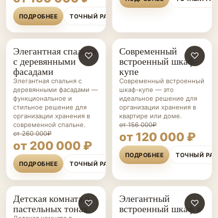
ПОДРОБНЕЕ
ТОЧНЫЙ РАСЧЁТ
Элегантная спальня
Современный
СПАЛЬНИ НА ЗАКАЗ
♡
ШКАФЫ-
♡
с деревянными
встроенный шкаф-
КУПЕ НА ЗАКАЗ
фасадами
купе
Элегантная спальня с
Современный встроенный
деревянными фасадами —
шкаф-купе — это
функциональное и
идеальное решение для
стильное решение для
организации хранения в
организации хранения в
квартире или доме.
современной спальне.
от 156 000₽
от 260 000₽
от 120 000 ₽
от 200 000 ₽
ПОДРОБНЕЕ
ТОЧНЫЙ РА
ПОДРОБНЕЕ
ТОЧНЫЙ РАСЧЁТ
Детская комната в
Элегантный
МЕБЕЛЬ ДЛЯ
♡
СПАЛЬНИ НА ЗАКАЗ
♡
пастельных тонах
встроенный шкаф в
ДЕТСКОЙ НА ЗАКАЗ