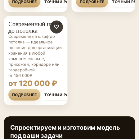
ПОДРОБНЕЕ
ТОЧНЫЙ РАСЧЁТ
ПОДРОБНЕЕ
ТОЧНЫЙ РА
Современный шкаф
ШКАФЫ НА ЗАКАЗ
♡
до потолка
Современный шкаф до
потолка — идеальное
решение для организации
хранения в любой
комнате: спальне,
прихожей, коридоре или
гардеробной.
от 156 000₽
от 120 000 ₽
ПОДРОБНЕЕ
ТОЧНЫЙ РАСЧЁТ
Спроектируем и изготовим модель
под ваши задачи