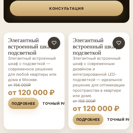
КОНСУЛЬТАЦИЯ
Элегантный
Элегантный
ШКАФЫ НА ЗАКАЗ
♡
ШКАФЫ НА ЗАКАЗ
♡
встроенный шкаф с
встроенный шкаф с
подсветкой
подсветкой
Элегантный встроенный
Элегантный встроенный
шкаф с подсветкой —
шкаф с современным
современное решение
дизайном и
для любой квартиры или
интегрированной LED-
дома в Москве.
подсветкой — идеальное
от 156 000₽
решение для оптимизации
пространства в квартире
от 120 000 ₽
или доме.
от 156 000₽
ПОДРОБНЕЕ
ТОЧНЫЙ РАСЧЁТ
от 120 000 ₽
ПОДРОБНЕЕ
ТОЧНЫЙ РА