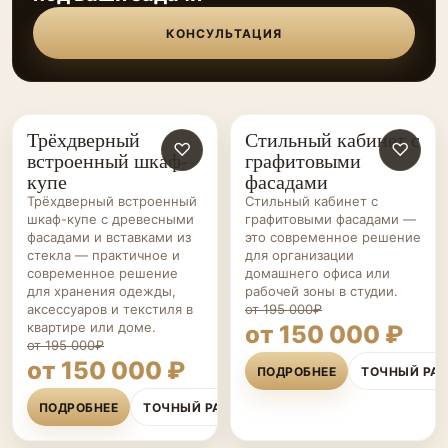
КОНСУЛЬТАЦИЯ
Трёхдверный
Стильный кабинет с
ШКАФЫ-
♡
МЕБЕЛЬ ДЛЯ
♡
встроенный шкаф-
графитовыми
КУПЕ НА ЗАКАЗ
КАБИНЕТА НА ЗАКАЗ
купе
фасадами
Трёхдверный встроенный
Стильный кабинет с
шкаф-купе с древесными
графитовыми фасадами —
фасадами и вставками из
это современное решение
стекла — практичное и
для организации
современное решение
домашнего офиса или
для хранения одежды,
рабочей зоны в студии.
аксессуаров и текстиля в
от 195 000₽
квартире или доме.
от 150 000 ₽
от 195 000₽
от 150 000 ₽
ПОДРОБНЕЕ
ТОЧНЫЙ РА
ПОДРОБНЕЕ
ТОЧНЫЙ РАСЧЁТ