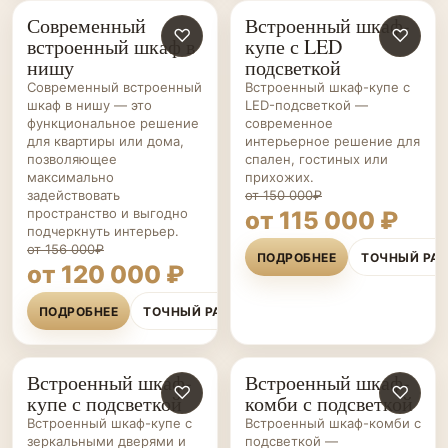
Современный
Встроенный шкаф-
ШКАФЫ НА ЗАКАЗ
♡
ШКАФЫ-
♡
встроенный шкаф в
купе с LED
КУПЕ НА ЗАКАЗ
нишу
подсветкой
Современный встроенный
Встроенный шкаф-купе с
шкаф в нишу — это
LED-подсветкой —
функциональное решение
современное
для квартиры или дома,
интерьерное решение для
позволяющее
спален, гостиных или
максимально
прихожих.
задействовать
от 150 000₽
пространство и выгодно
от 115 000 ₽
подчеркнуть интерьер.
от 156 000₽
ПОДРОБНЕЕ
ТОЧНЫЙ РА
от 120 000 ₽
ПОДРОБНЕЕ
ТОЧНЫЙ РАСЧЁТ
Встроенный шкаф-
Встроенный шкаф-
ШКАФЫ-
♡
ШКАФЫ НА ЗАКАЗ
♡
купе с подсветкой
комби с подсветкой
КУПЕ НА ЗАКАЗ
Встроенный шкаф-купе с
Встроенный шкаф-комби с
зеркальными дверями и
подсветкой —