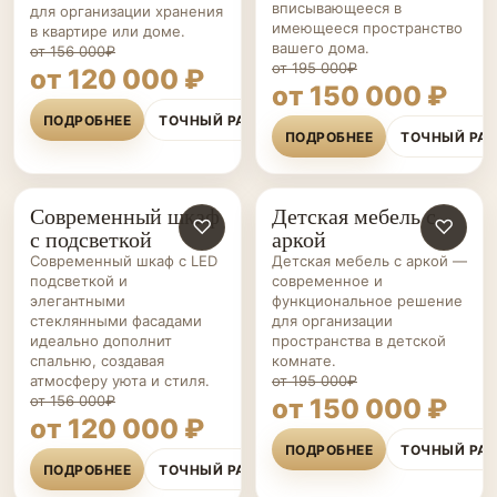
вписывающееся в
для организации хранения
имеющееся пространство
в квартире или доме.
вашего дома.
от 156 000₽
от 195 000₽
от 120 000 ₽
от 150 000 ₽
ПОДРОБНЕЕ
ТОЧНЫЙ РАСЧЁТ
ПОДРОБНЕЕ
ТОЧНЫЙ РА
Современный шкаф
Детская мебель с
СПАЛЬНИ НА ЗАКАЗ
♡
МЕБЕЛЬ ДЛЯ
♡
с подсветкой
аркой
ДЕТСКОЙ НА ЗАКАЗ
Современный шкаф с LED
Детская мебель с аркой —
подсветкой и
современное и
элегантными
функциональное решение
стеклянными фасадами
для организации
идеально дополнит
пространства в детской
спальню, создавая
комнате.
атмосферу уюта и стиля.
от 195 000₽
от 156 000₽
от 150 000 ₽
от 120 000 ₽
ПОДРОБНЕЕ
ТОЧНЫЙ РА
ПОДРОБНЕЕ
ТОЧНЫЙ РАСЧЁТ