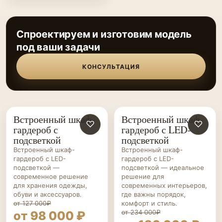
Спроектируем и изготовим модель
под ваши задачи
КОНСУЛЬТАЦИЯ
Встроенный шкаф-
Встроенный шкаф-
ГАРДЕРОБНЫЕ НА ЗАКАЗ
♡
ГАРДЕРОБНЫЕ НА ЗАКАЗ
♡
гардероб с
гардероб с LED-
подсветкой
подсветкой
Встроенный шкаф-
Встроенный шкаф-
гардероб с LED-
гардероб с LED-
подсветкой —
подсветкой — идеальное
современное решение
решение для
для хранения одежды,
современных интерьеров,
обуви и аксессуаров.
где важны порядок,
от 127 000₽
комфорт и стиль.
от 234 000₽
от 98 000 ₽