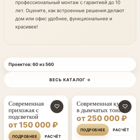
профессиональный монтаж с гарантией до 10
лет. Оцените, как встроенные решения делают
дом или офис удобнее, функциональнее и
красивее!
Проектов:
60
из
560
ВЕСЬ КАТАЛОГ →
Современная
Современная кухня
♡
♡
прихожая с
в дымчатых тонах
подсветкой
от 250 000 ₽
от 150 000 ₽
ПОДРОБНЕЕ
РАСЧЁТ
ПОДРОБНЕЕ
РАСЧЁТ