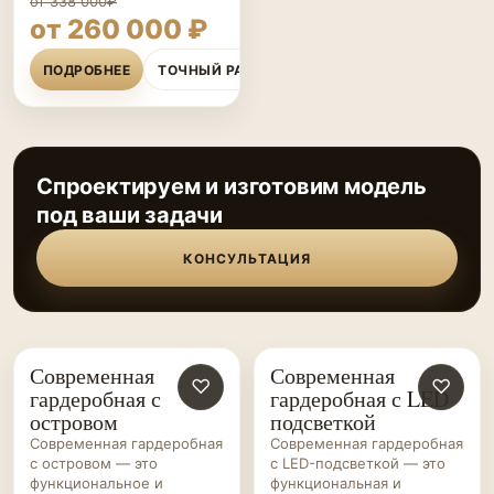
от 338 000₽
от 260 000 ₽
ПОДРОБНЕЕ
ТОЧНЫЙ РАСЧЁТ
Спроектируем и изготовим модель
под ваши задачи
КОНСУЛЬТАЦИЯ
Современная
Современная
ГАРДЕРОБНЫЕ НА ЗАКАЗ
♡
ГАРДЕРОБНЫЕ НА ЗАКАЗ
♡
гардеробная с
гардеробная с LED
островом
подсветкой
Современная гардеробная
Современная гардеробная
с островом — это
с LED-подсветкой — это
функциональное и
функциональная и