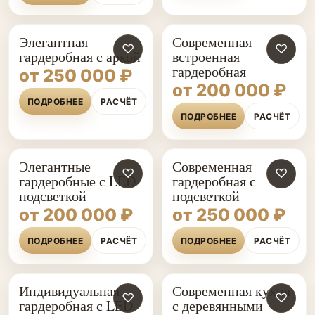
Элегантная
Современная
♡
♡
гардеробная с аркой
встроенная
гардеробная
от 250 000 ₽
от 200 000 ₽
ПОДРОБНЕЕ
РАСЧЁТ
ПОДРОБНЕЕ
РАСЧЁТ
Элегантные
Современная
♡
♡
гардеробные с LED
гардеробная с
подсветкой
подсветкой
от 200 000 ₽
от 250 000 ₽
ПОДРОБНЕЕ
РАСЧЁТ
ПОДРОБНЕЕ
РАСЧЁТ
Индивидуальная
Современная кухня
♡
♡
гардеробная с LED
с деревянными