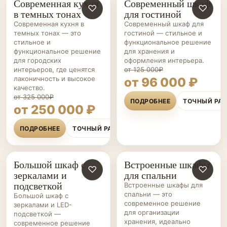
Современная кухня
Современный шкаф
КУХНИ НА ЗАКАЗ
♡
ШКАФЫ НА ЗАКАЗ
♡
в темных тонах
для гостиной
Современная кухня в
Современный шкаф для
темных тонах — это
гостиной — стильное и
стильное и
функциональное решение
функциональное решение
для хранения и
для городских
оформления интерьера.
интерьеров, где ценятся
от 125 000₽
лаконичность и высокое
от 96 000 ₽
качество.
от 325 000₽
ПОДРОБНЕЕ
ТОЧНЫЙ РА
от 250 000 ₽
ПОДРОБНЕЕ
ТОЧНЫЙ РАСЧЁТ
Большой шкаф с
Встроенные шкафы
ШКАФЫ НА ЗАКАЗ
♡
СПАЛЬНИ НА ЗАКАЗ
♡
зеркалами и
для спальни
подсветкой
Встроенные шкафы для
спальни — это
Большой шкаф с
современное решение
зеркалами и LED-
для организации
подсветкой —
хранения, идеально
современное решение