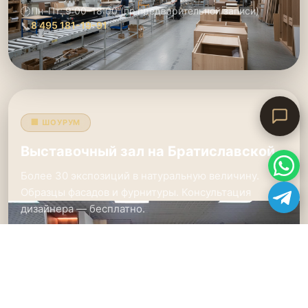
🕑
Пн–Пт: 9:00–18:00 (по предварительной записи)
📞
8 495 181-19-91
🏢 ШОУРУМ
Выставочный зал на Братиславской
Более 30 экспозиций в натуральную величину.
Образцы фасадов и фурнитуры. Консультация
дизайнера — бесплатно.
📍
м. Братиславская, ул. Братиславская 18 к1, ТЦ
«Интерьер»
🕑
Пн–Вс: 10:00–20:00 (без выходных)
📞
8 495 181-19-91