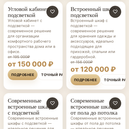
Угловой кабинет с
Встроенный шкаф с
МЕБЕЛЬ ДЛЯ
♡
ШКАФЫ НА ЗАКАЗ
♡
подсветкой
подсветкой
КАБИНЕТА НА ЗАКАЗ
Угловой кабинет с
Встроенный шкаф с
подсветкой —
подсветкой —
современное решение
современное решение
для организации
для хранения одежды и
комфортного рабочего
аксессуаров, идеально
пространства дома или в
подходящее для
офисе.
прихожей, спальни или
от 195 000₽
гардеробной.
от 156 000₽
от 150 000 ₽
от 120 000 ₽
ПОДРОБНЕЕ
ТОЧНЫЙ РАСЧЁТ
ПОДРОБНЕЕ
ТОЧНЫЙ РА
Современные
Современные
ШКАФЫ НА ЗАКАЗ
♡
ШКАФЫ НА ЗАКАЗ
♡
встроенные шкафы
встроенные шкафы
с подсветкой
от пола до потолка
Современные встроенные
Современные встроенные
шкафы с подсветкой —
шкафы от пола до потолка
идеальное решение для
— идеальное решение