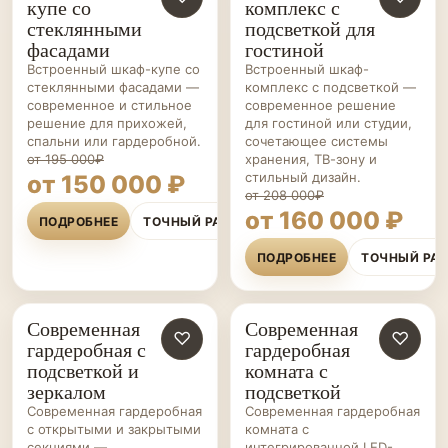
купе со
комплекс с
КУПЕ НА ЗАКАЗ
стеклянными
подсветкой для
фасадами
гостиной
Встроенный шкаф-купе со
Встроенный шкаф-
стеклянными фасадами —
комплекс с подсветкой —
современное и стильное
современное решение
решение для прихожей,
для гостиной или студии,
спальни или гардеробной.
сочетающее системы
от 195 000₽
хранения, ТВ-зону и
стильный дизайн.
от 150 000 ₽
от 208 000₽
от 160 000 ₽
ПОДРОБНЕЕ
ТОЧНЫЙ РАСЧЁТ
ПОДРОБНЕЕ
ТОЧНЫЙ РА
Современная
Современная
ГАРДЕРОБНЫЕ НА ЗАКАЗ
♡
ГАРДЕРОБНЫЕ НА ЗАКАЗ
♡
гардеробная с
гардеробная
подсветкой и
комната с
зеркалом
подсветкой
Современная гардеробная
Современная гардеробная
с открытыми и закрытыми
комната с
секциями —
интегрированной LED-