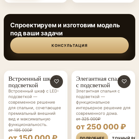
Спроектируем и изготовим модель
под ваши задачи
КОНСУЛЬТАЦИЯ
Встроенный шкаф с
Элегантная спальня
СПАЛЬНИ НА ЗАКАЗ
♡
СПАЛЬНИ НА ЗАКАЗ
♡
подсветкой
с подсветкой
Встроенный шкаф с LED-
Элегантная спальня с
подсветкой —
подсветкой —
современное решение
функциональное
для спальни, сочетающее
интерьерное решение для
премиальный внешний
современного дома.
вид и максимальную
от 325 000₽
функциональность.
от 250 000 ₽
от 195 000₽
от 150 000 ₽
ПОДРОБНЕЕ
ТОЧНЫЙ РА