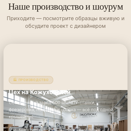
Наше производство и шоурум
Приходите — посмотрите образцы вживую и
обсудите проект с дизайнером
🏭 ПРОИЗВОДСТВО
Цех на Кожуховской
Собственный завод 500 м². ЧПУ-станки,
фрезеровка, покраска и сборка — всё под одной
крышей.
📍
м. Кожуховская, 2-й Южнопортовый пр. 26