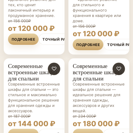
тех, кто ценит
для стильного и
лаконичный интерьер и
функционального
продуманное хранение.
хранения в квартире или
от 156 000₽
доме.
от 156 000₽
от 120 000 ₽
от 120 000 ₽
ПОДРОБНЕЕ
ТОЧНЫЙ РАСЧЁТ
ПОДРОБНЕЕ
ТОЧНЫЙ РА
Современные
Современные
ШКАФЫ НА ЗАКАЗ
♡
ГАРДЕРОБНЫЕ НА ЗАКАЗ
♡
встроенные шкафы
встроенные шкафы
для спальни
для спальни
Современные встроенные
Современные встроенные
шкафы для спальни — это
шкафы для спальни —
стильное и максимально
идеальное решение для
функциональное решение
хранения одежды,
для хранения одежды и
аксессуаров и других
аксессуаров.
вещей.
от 187 000₽
от 234 000₽
от 144 000 ₽
от 180 000 ₽