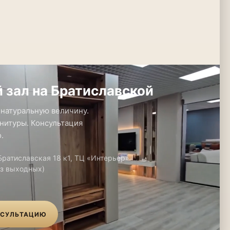
 зал на Братиславской
 натуральную величину.
нитуры. Консультация
.
 Братиславская 18 к1, ТЦ «Интерьер»
ез выходных)
НСУЛЬТАЦИЮ