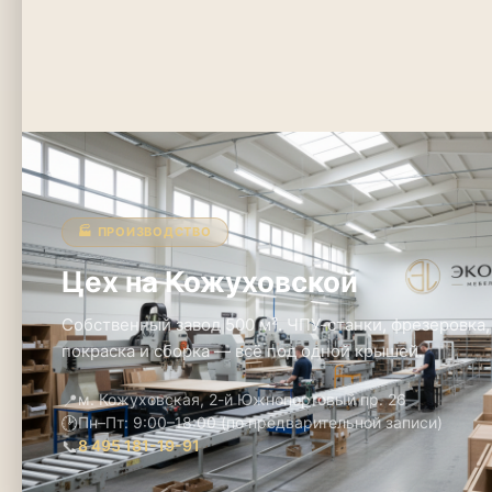
🏭 ПРОИЗВОДСТВО
Цех на Кожуховской
Собственный завод 500 м². ЧПУ-станки, фрезеровка,
покраска и сборка — всё под одной крышей.
📍
м. Кожуховская, 2-й Южнопортовый пр. 26
🕑
Пн–Пт: 9:00–18:00 (по предварительной записи)
📞
8 495 181-19-91