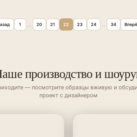
…
…
азад
1
20
21
22
23
24
34
Впер
аше производство и шоур
иходите — посмотрите образцы вживую и обсуд
проект с дизайнером