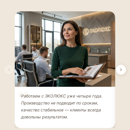
Елена Соколова
Ан
Работаем с ЭКОЛЮКС уже четыре года.
Сде
ДИЗАЙНЕР ИНТЕРЬЕРОВ
ЧАС
Производство не подводит по срокам,
Мен
качество стабильное — клиенты всегда
мон
довольны результатом.
иде