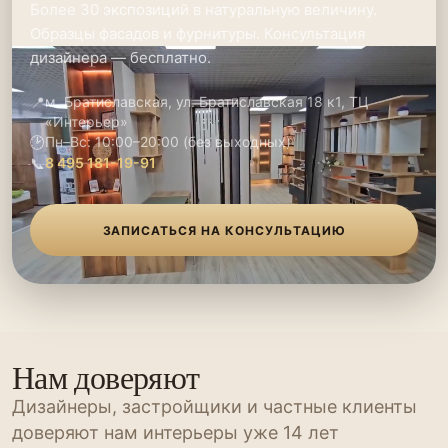
Более 30 экспозиций в натуральную величину.
Образцы фасадов и фурнитуры. Консультация
дизайнера — бесплатно.
📍
м. Братиславская, ул. Братиславская 18 к1, ТЦ
«Интерьер»
🕑
Пн–Вс: 10:00–20:00 (без выходных)
📞
8 495 181-19-91
ЗАПИСАТЬСЯ НА КОНСУЛЬТАЦИЮ
Нам доверяют
Дизайнеры, застройщики и частные клиенты
доверяют нам интерьеры уже 14 лет