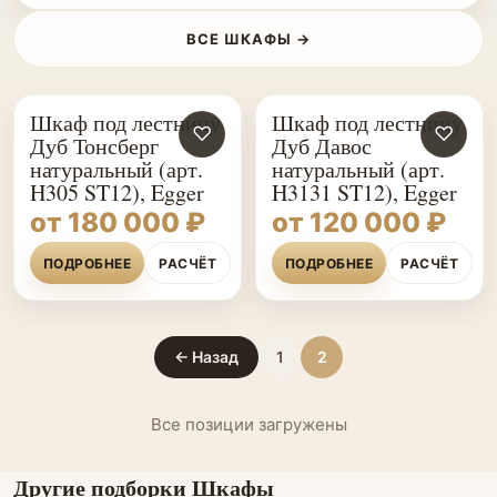
ВСЕ ШКАФЫ →
Шкаф под лестницу
Шкаф под лестницу
♡
♡
Дуб Тонсберг
Дуб Давос
натуральный (арт.
натуральный (арт.
H305 ST12), Egger
H3131 ST12), Egger
от 180 000 ₽
от 120 000 ₽
ПОДРОБНЕЕ
РАСЧЁТ
ПОДРОБНЕЕ
РАСЧЁТ
← Назад
1
2
Все позиции загружены
Другие подборки Шкафы