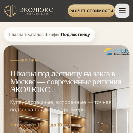
РАСЧЕТ СТОИМОСТИ
Главная
›
Каталог
›
Шкафы
›
Под лестницу
ШКАФЫ
Шкафы под лестницу на заказ в
Москве — современные решения
ЭКОЛЮКС
Купе, распашные, встроенные — точная
подгонка под любые размеры
14
от 15
до 10
проектов
дней
лет гарантии