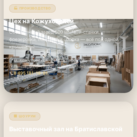
🏭 ПРОИЗВОДСТВО
Цех на Кожуховской
Собственный завод 500 м². ЧПУ-станки,
фрезеровка, покраска и сборка — всё под одной
крышей.
📍
м. Кожуховская, 2-й Южнопортовый пр. 26
🕑
Пн–Пт: 9:00–18:00 (по предварительной записи)
📞
8 495 181-19-91
🏢 ШОУРУМ
Выставочный зал на Братиславской