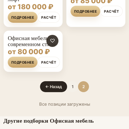
от 85 000 ₽
от 180 000 ₽
ПОДРОБНЕЕ
РАСЧЁТ
ПОДРОБНЕЕ
РАСЧЁТ
Офисная мебель в
♡
современном стиле
от 80 000 ₽
ПОДРОБНЕЕ
РАСЧЁТ
← Назад
1
2
Все позиции загружены
Другие подборки Офисная мебель