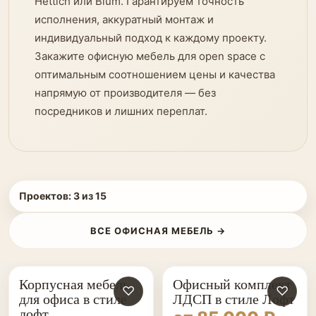
Hettich или Blum. Гарантируем точность
исполнения, аккуратный монтаж и
индивидуальный подход к каждому проекту.
Закажите офисную мебель для open space с
оптимальным соотношением цены и качества
напрямую от производителя — без
посредников и лишних переплат.
Проектов:
3
из
15
ВСЕ ОФИСНАЯ МЕБЕЛЬ →
Корпусная мебель
Офисный комплект
♡
♡
для офиса в стиле
ЛДСП в стиле Лофт
лофт