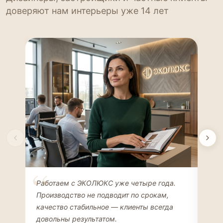
доверяют нам интерьеры уже 14 лет
Елена Соколова
Ан
Работаем с ЭКОЛЮКС уже четыре года.
Сде
ДИЗАЙНЕР ИНТЕРЬЕРОВ
ЧАС
Производство не подводит по срокам,
Мен
качество стабильное — клиенты всегда
мон
довольны результатом.
иде