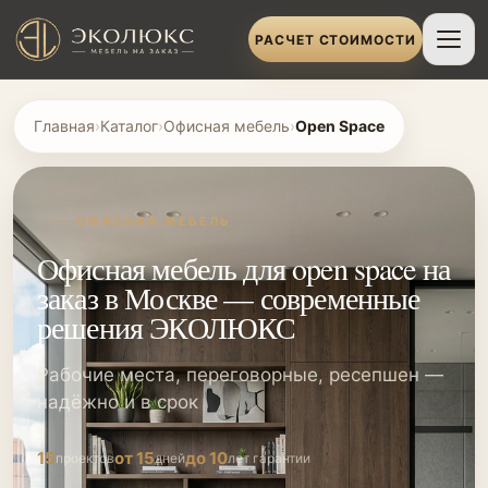
РАСЧЕТ СТОИМОСТИ
Главная
›
Каталог
›
Офисная мебель
›
Open Space
ОФИСНАЯ МЕБЕЛЬ
Офисная мебель для open space на
заказ в Москве — современные
решения ЭКОЛЮКС
Рабочие места, переговорные, ресепшен —
надёжно и в срок
15
от 15
до 10
проектов
дней
лет гарантии