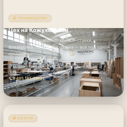
🏭 ПРОИЗВОДСТВО
Цех на Кожуховской
Собственный завод 500 м². ЧПУ-станки,
фрезеровка, покраска и сборка — всё под одной
крышей.
📍
м. Кожуховская, 2-й Южнопортовый пр. 26
🕑
Пн–Пт: 9:00–18:00 (по предварительной записи)
📞
8 495 181-19-91
🏢 ШОУРУМ