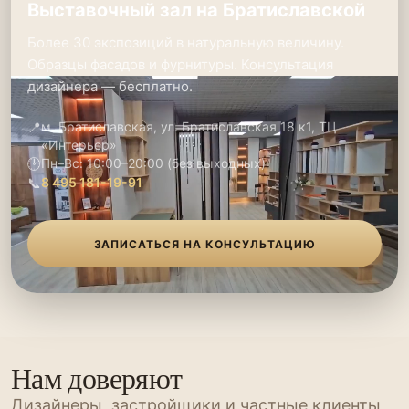
Выставочный зал на Братиславской
Более 30 экспозиций в натуральную величину.
Образцы фасадов и фурнитуры. Консультация
дизайнера — бесплатно.
📍
м. Братиславская, ул. Братиславская 18 к1, ТЦ
«Интерьер»
🕑
Пн–Вс: 10:00–20:00 (без выходных)
📞
8 495 181-19-91
ЗАПИСАТЬСЯ НА КОНСУЛЬТАЦИЮ
Нам доверяют
Дизайнеры, застройщики и частные клиенты