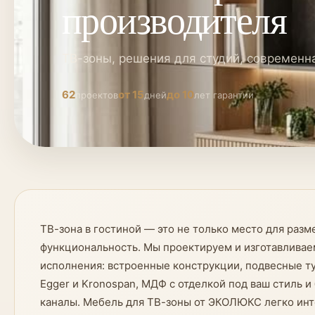
производителя
ТВ-зоны, решения для студий, современн
62
от 15
до 10
проектов
дней
лет гарантии
ТВ-зона в гостиной — это не только место для раз
функциональность. Мы проектируем и изготавливаем
исполнения: встроенные конструкции, подвесные т
Egger и Kronospan, МДФ с отделкой под ваш стиль 
каналы. Мебель для ТВ-зоны от ЭКОЛЮКС легко инт