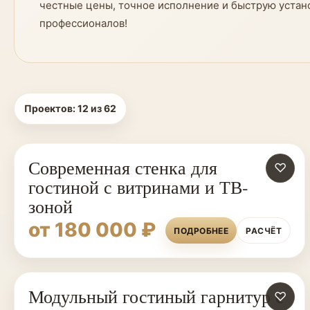
честные цены, точное исполнение и быструю устано
профессионалов!
Проектов:
12
из
62
Современная стенка для
♡
гостиной с витринами и ТВ-
зоной
от 180 000 ₽
ПОДРОБНЕЕ
РАСЧЁТ
Модульный гостиный гарнитур с
♡