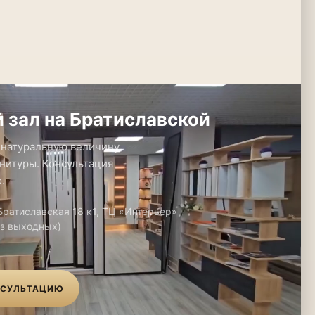
 зал на Братиславской
 натуральную величину.
нитуры. Консультация
.
 Братиславская 18 к1, ТЦ «Интерьер»
ез выходных)
НСУЛЬТАЦИЮ