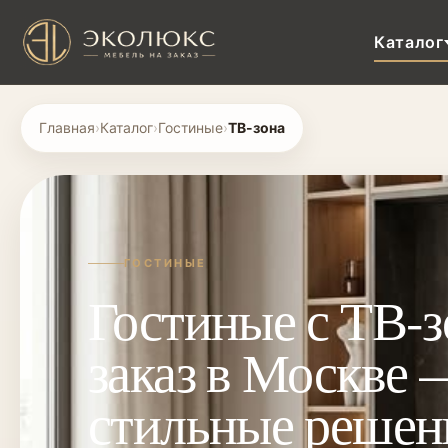
Каталог
Главная
›
Каталог
›
Гостиные
›
ТВ-зона
ГОСТИНЫЕ
Гостиные с ТВ-з
заказ в Москве 
стильные решен