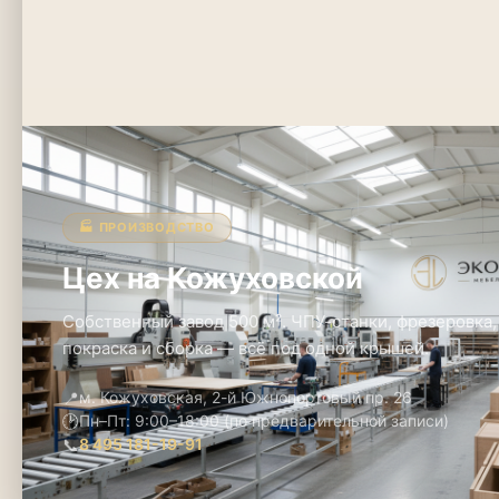
🏭 ПРОИЗВОДСТВО
Цех на Кожуховской
Собственный завод 500 м². ЧПУ-станки, фрезеровка,
покраска и сборка — всё под одной крышей.
📍
м. Кожуховская, 2-й Южнопортовый пр. 26
🕑
Пн–Пт: 9:00–18:00 (по предварительной записи)
📞
8 495 181-19-91