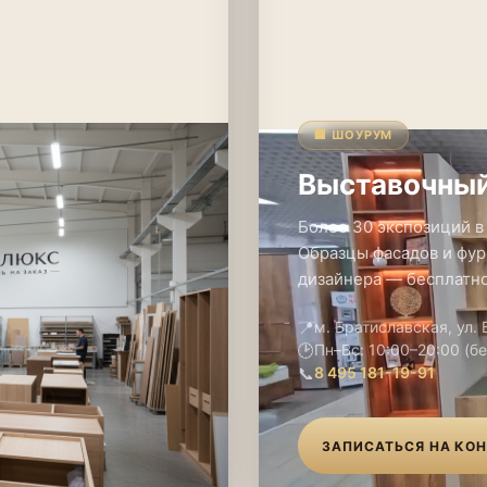
🏢 ШОУРУМ
Выставочный
Более 30 экспозиций в
Образцы фасадов и фур
дизайнера — бесплатно
📍
м. Братиславская, ул.
🕑
Пн–Вс: 10:00–20:00 (б
📞
8 495 181-19-91
ЗАПИСАТЬСЯ НА КО