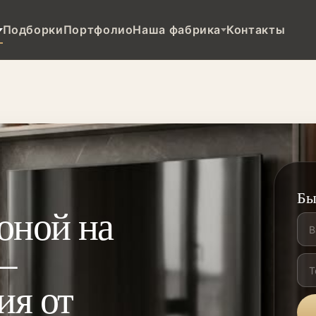
Подборки
Портфолио
Наша фабрика
Контакты
Бы
оной на
—
ия от