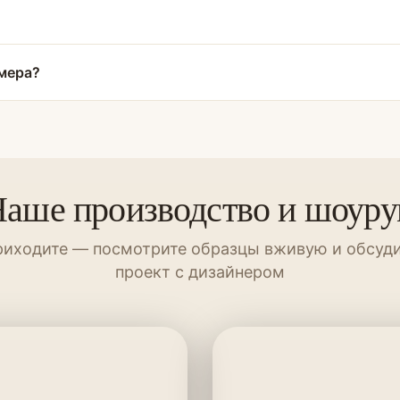
змера?
аше производство и шоур
иходите — посмотрите образцы вживую и обсуд
проект с дизайнером