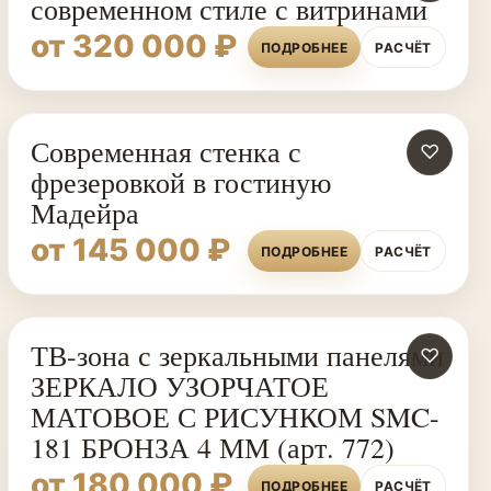
современном стиле с витринами
от 320 000 ₽
ПОДРОБНЕЕ
РАСЧЁТ
Современная стенка с
♡
фрезеровкой в гостиную
Мадейра
от 145 000 ₽
ПОДРОБНЕЕ
РАСЧЁТ
ТВ-зона с зеркальными панелями
♡
ЗЕРКАЛО УЗОРЧАТОЕ
МАТОВОЕ С РИСУНКОМ SMC-
181 БРОНЗА 4 ММ (арт. 772)
от 180 000 ₽
ПОДРОБНЕЕ
РАСЧЁТ