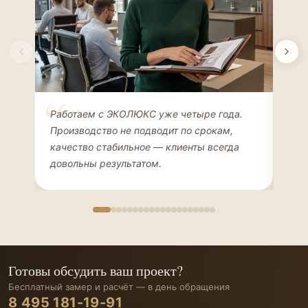
Елена Соколова
Ан
Работаем с ЭКОЛЮКС уже четыре года.
Сде
ДИЗАЙНЕР ИНТЕРЬЕРОВ
ЧАС
Производство не подводит по срокам,
Мен
качество стабильное — клиенты всегда
мон
довольны результатом.
иде
Готовы обсудить ваш проект?
Бесплатный замер и расчёт — в день обращения
8 495 181-19-91