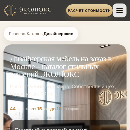
РАСЧЕТ СТОИМОСТИ
Главная
›
Каталог
›
Дизайнерские
Дизайнерская мебель на заказ в
Москве – каталог стильных
решений ЭКОЛЮКС
Изготовление под заказ. Собственный цех,
гарантия до 10 лет.
44
от 15
до 10
проектов
дней
лет гарантии
Быстрый и точный расчёт