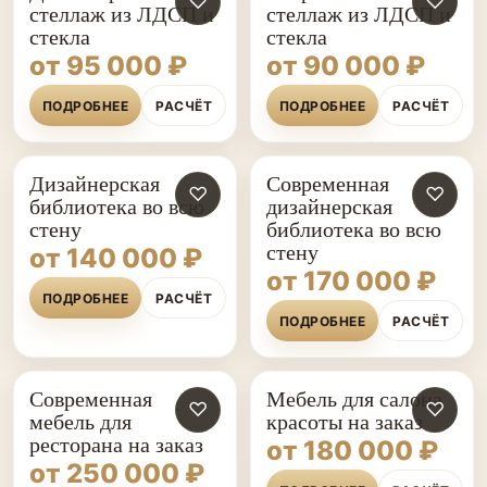
♡
♡
стеллаж из ЛДСП и
стеллаж из ЛДСП и
стекла
стекла
от 95 000 ₽
от 90 000 ₽
ПОДРОБНЕЕ
РАСЧЁТ
ПОДРОБНЕЕ
РАСЧЁТ
Дизайнерская
Современная
♡
♡
библиотека во всю
дизайнерская
стену
библиотека во всю
стену
от 140 000 ₽
от 170 000 ₽
ПОДРОБНЕЕ
РАСЧЁТ
ПОДРОБНЕЕ
РАСЧЁТ
Современная
Мебель для салона
♡
♡
мебель для
красоты на заказ
ресторана на заказ
от 180 000 ₽
от 250 000 ₽