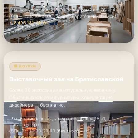
📍
м. Кожуховская, 2-й Южнопортовый пр. 26
🕑
Пн–Пт: 9:00–18:00 (по предварительной записи)
📞
8 495 181-19-91
🏢 ШОУРУМ
Выставочный зал на Братиславской
Более 30 экспозиций в натуральную величину.
Образцы фасадов и фурнитуры. Консультация
дизайнера — бесплатно.
📍
м. Братиславская, ул. Братиславская 18 к1, ТЦ
«Интерьер»
🕑
Пн–Вс: 10:00–20:00 (без выходных)
📞
8 495 181-19-91