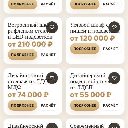
ПОДРОБНЕЕ
РАСЧЁТ
ПОДРОБНЕЕ
РАСЧЁТ
Встроенный шкаф с
Угловой шкаф с
♡
♡
рифленым стеклом
нишей и подсветкой
и LED-подсветкой
от 120 000 ₽
от 210 000 ₽
ПОДРОБНЕЕ
РАСЧЁТ
ПОДРОБНЕЕ
РАСЧЁТ
Дизайнерский
Дизайнерский
♡
♡
стеллаж из ЛДСП и
подвесной стеллаж
МДФ
из ЛДСП
от 74 000 ₽
от 55 000 ₽
ПОДРОБНЕЕ
РАСЧЁТ
ПОДРОБНЕЕ
РАСЧЁТ
Дизайнерский
Современный