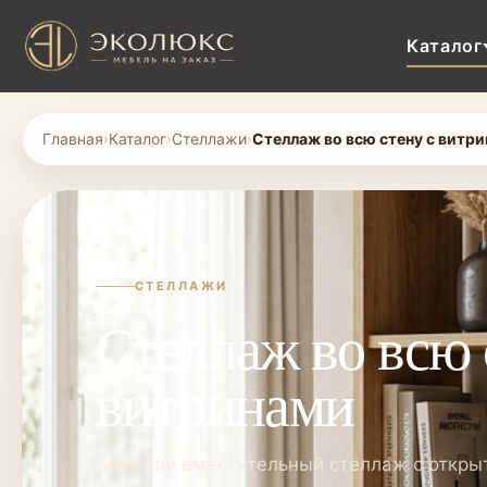
Каталог
Главная
›
Каталог
›
Стеллажи
›
Стеллаж во всю стену с витр
СТЕЛЛАЖИ
Стеллаж во всю 
витринами
Большой вместительный стеллаж с откр