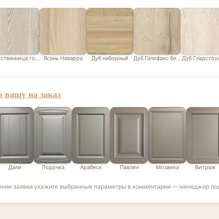
ственница горная белая
Ясень Наварра
Дуб наборный
Дуб Галифакс белый
Дуб Гладстоу
 вашу на заказ
Дали
Лодочка
Арабеск
Павлин
Мозаика
Витраж
ении заявки укажите выбранные параметры в комментарии — менеджер под