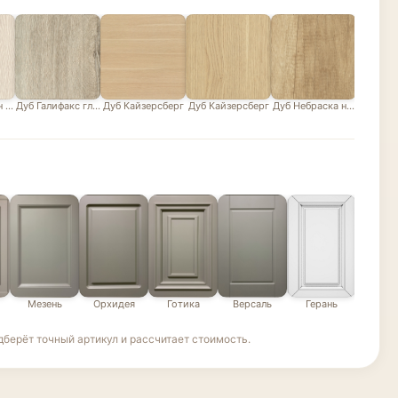
н белый
Дуб Галифакс глазурованный песочно-серый
Дуб Кайзерсберг
Дуб Кайзерсберг
Дуб Небраска натуральны
Дуб В
Мезень
Орхидея
Готика
Версаль
Герань
Эде
берёт точный артикул и рассчитает стоимость.