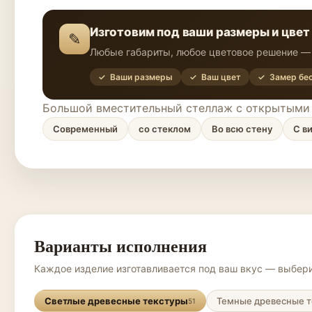
Изготовим под ваши размеры и цвет
✎
Любые габариты, любое цветовое решение — 
✓ Ваши размеры
✓ Ваш цвет
✓ Замер бе
Большой вместительный стеллаж с открытыми п
Современный
со стеклом
Во всю стену
С в
Варианты исполнения
Каждое изделие изготавливается под ваш вкус — выбери
Светлые древесные текстуры
Темные древесные т
51