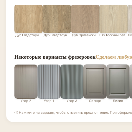
Дуб Гладстоун песочный
Дуб Гладстоун серо-бежевый
Дуб Орлеанский песочно-бежевый
Вяз Тоссини белый
Ли
Некоторые варианты фрезеровок
Сделаем любую
Узор 2
Узор 1
Узор 3
Солнце
Лилия
ⓘ Нажмите на вариант, чтобы отметить предпочтение. При оформл