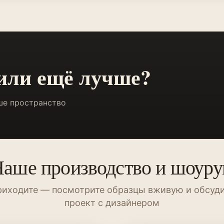
 или ещё лучше?
ше пространство
аше производство и шоур
иходите — посмотрите образцы вживую и обсуд
проект с дизайнером