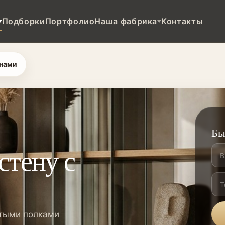
Подборки
Портфолио
Наша фабрика
Контакты
инами
Бы
стену с
ытыми полками