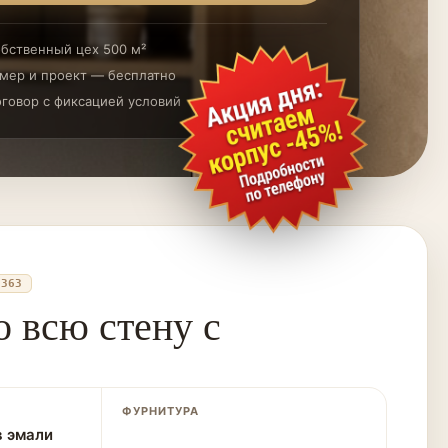
бственный цех 500 м²
мер и проект — бесплатно
говор с фиксацией условий
1363
о всю стену с
ФУРНИТУРА
в эмали