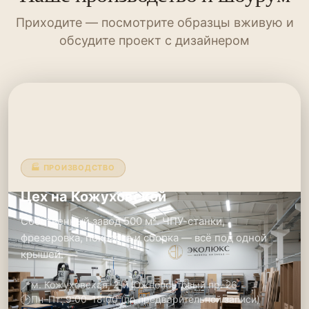
Приходите — посмотрите образцы вживую и
обсудите проект с дизайнером
🏭 ПРОИЗВОДСТВО
Цех на Кожуховской
Собственный завод 500 м². ЧПУ-станки,
фрезеровка, покраска и сборка — всё под одной
крышей.
📍
м. Кожуховская, 2-й Южнопортовый пр. 26
🕑
Пн–Пт: 9:00–18:00 (по предварительной записи)