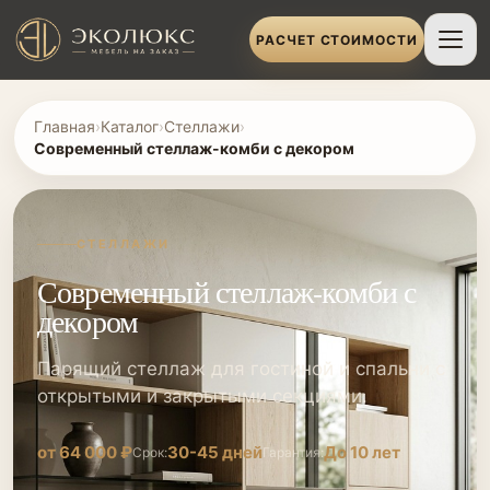
РАСЧЕТ СТОИМОСТИ
Главная
›
Каталог
›
Стеллажи
›
Современный стеллаж-комби с декором
СТЕЛЛАЖИ
Современный стеллаж-комби с
декором
Парящий стеллаж для гостиной и спальни с
открытыми и закрытыми секциями.
от 64 000 ₽
30-45 дней
До 10 лет
Срок:
Гарантия: