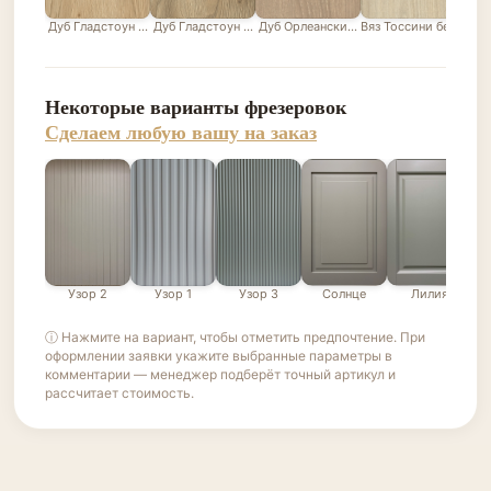
Дуб Гладстоун песочный
Дуб Гладстоун серо-бежевый
Дуб Орлеанский песочно-бежевый
Вяз Тоссини белый
Лис
Некоторые варианты фрезеровок
Сделаем любую вашу на заказ
Узор 2
Узор 1
Узор 3
Солнце
Лилия
ⓘ Нажмите на вариант, чтобы отметить предпочтение. При
оформлении заявки укажите выбранные параметры в
комментарии — менеджер подберёт точный артикул и
рассчитает стоимость.