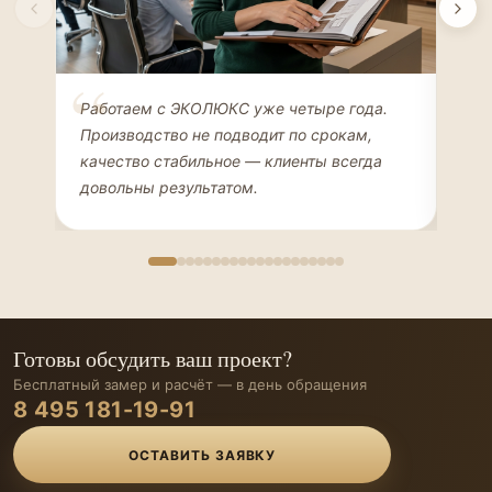
Елена Соколова
Ан
Работаем с ЭКОЛЮКС уже четыре года.
Сде
ДИЗАЙНЕР ИНТЕРЬЕРОВ
ЧАС
Производство не подводит по срокам,
Мен
качество стабильное — клиенты всегда
мон
довольны результатом.
иде
Готовы обсудить ваш проект?
Бесплатный замер и расчёт — в день обращения
8 495 181-19-91
ОСТАВИТЬ ЗАЯВКУ