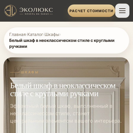
РАСЧЕТ СТОИМОСТИ
Главная
›
Каталог
›
Шкафы
›
Белый шкаф в неоклассическом стиле с круглыми
ручками
ШКАФЫ
Белый шкаф в неоклассическом
стиле с круглыми ручками
Эффектный белый шкаф, выполненный в
неоклассическом стиле, станет
центральным элементом вашего интерьера.