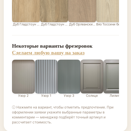
Дуб Гладстоун песочный
Дуб Гладстоун серо-бежевый
Дуб Орлеанский песочно-бежевый
Вяз Тоссини белый
Лис
Некоторые варианты фрезеровок
Сделаем любую вашу на заказ
Узор 2
Узор 1
Узор 3
Солнце
Лилия
ⓘ Нажмите на вариант, чтобы отметить предпочтение. При
оформлении заявки укажите выбранные параметры в
комментарии — менеджер подберёт точный артикул и
рассчитает стоимость.