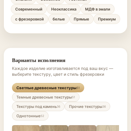
Современный
Неоклассика
МДФ в эмали
с фрезеровкой
белые
Прямые
Премиум
Варианты исполнения
Каждое изделие изготавливается под ваш вкус —
выберите текстуру, цвет и стиль фрезеровки
Светлые древесные текстуры
51
Темные древесные текстуры
51
Текстуры под камень
Прочие текстуры
36
36
Однотонные
52