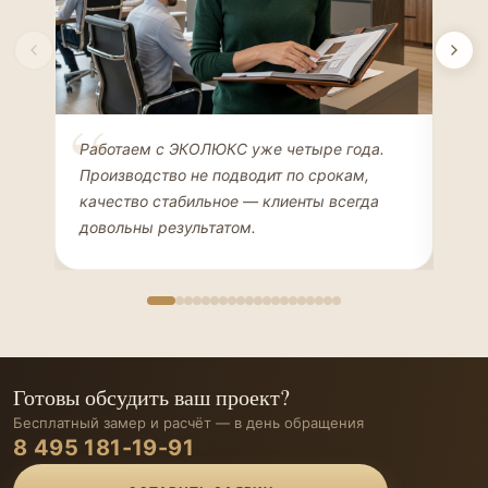
Елена Соколова
Ан
Работаем с ЭКОЛЮКС уже четыре года.
Сде
ДИЗАЙНЕР ИНТЕРЬЕРОВ
ЧАС
Производство не подводит по срокам,
Мен
качество стабильное — клиенты всегда
мон
довольны результатом.
иде
Готовы обсудить ваш проект?
Бесплатный замер и расчёт — в день обращения
8 495 181-19-91