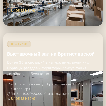
📍
м. Кожуховская, 2-й Южнопортовый пр. 26
🕑
Пн–Пт: 9:00–18:00 (по предварительной записи)
📞
8 495 181-19-91
🏢 ШОУРУМ
Выставочный зал на Братиславской
Более 30 экспозиций в натуральную величину.
Образцы фасадов и фурнитуры. Консультация
дизайнера — бесплатно.
📍
м. Братиславская, ул. Братиславская 18 к1, ТЦ
«Интерьер»
🕑
Пн–Вс: 10:00–20:00 (без выходных)
📞
8 495 181-19-91