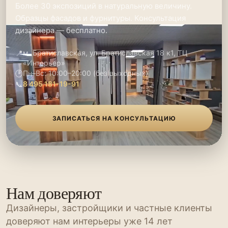
Более 30 экспозиций в натуральную величину.
Образцы фасадов и фурнитуры. Консультация
дизайнера — бесплатно.
📍
м. Братиславская, ул. Братиславская 18 к1, ТЦ
«Интерьер»
🕑
Пн–Вс: 10:00–20:00 (без выходных)
📞
8 495 181-19-91
ЗАПИСАТЬСЯ НА КОНСУЛЬТАЦИЮ
Нам доверяют
Дизайнеры, застройщики и частные клиенты
доверяют нам интерьеры уже 14 лет