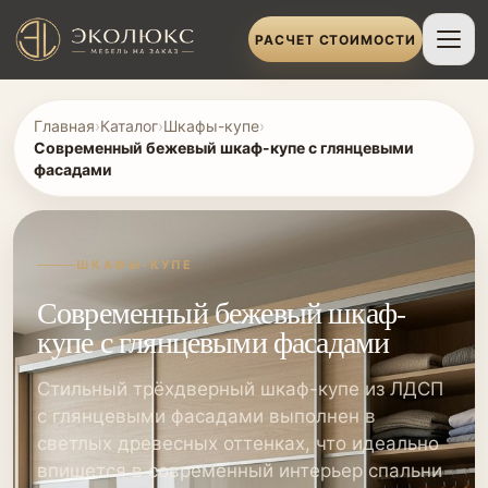
РАСЧЕТ СТОИМОСТИ
Главная
›
Каталог
›
Шкафы-купе
›
Современный бежевый шкаф-купе с глянцевыми
фасадами
ШКАФЫ-КУПЕ
Современный бежевый шкаф-
купе с глянцевыми фасадами
Стильный трёхдверный шкаф-купе из ЛДСП
с глянцевыми фасадами выполнен в
светлых древесных оттенках, что идеально
впишется в современный интерьер спальни