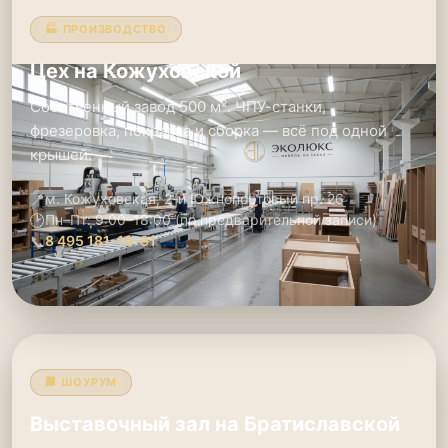
🏭 ПРОИЗВОДСТВО
Цех на Кожуховской
Собственный завод 500 м². ЧПУ-станки,
фрезеровка, покраска и сборка — всё под одной
крышей.
📍
м. Кожуховская, 2-й Южнопортовый пр. 26
🕑
Пн–Пт: 9:00–18:00 (по предварительной записи)
📞
8 495 181-19-91
🏢 ШОУРУМ
Выставочный зал на Братиславской