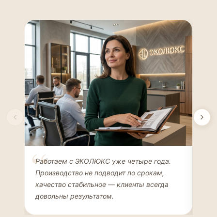
Елена Соколова
Ан
Работаем с ЭКОЛЮКС уже четыре года.
Сде
ДИЗАЙНЕР ИНТЕРЬЕРОВ
ЧАС
Производство не подводит по срокам,
Мен
качество стабильное — клиенты всегда
мон
довольны результатом.
иде