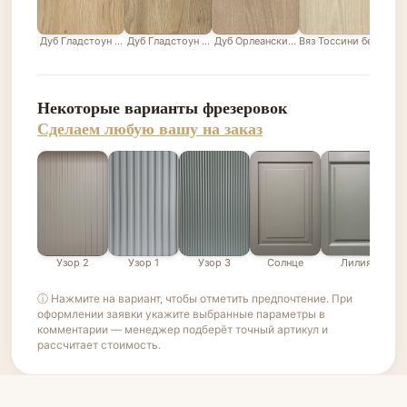
Дуб Гладстоун песочный
Дуб Гладстоун серо-бежевый
Дуб Орлеанский песочно-бежевый
Вяз Тоссини белый
Лис
Некоторые варианты фрезеровок
Сделаем любую вашу на заказ
Узор 2
Узор 1
Узор 3
Солнце
Лилия
ⓘ Нажмите на вариант, чтобы отметить предпочтение. При
оформлении заявки укажите выбранные параметры в
комментарии — менеджер подберёт точный артикул и
рассчитает стоимость.