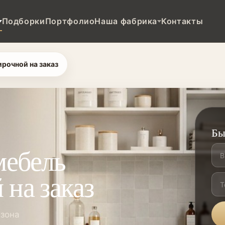
Подборки
Портфолио
Наша фабрика
Контакты
рочной на заказ
Бы
мебель
 на заказ
 зона