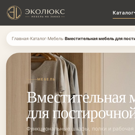
Каталог
Главная
›
Каталог
›
Мебель
›
Вместительная мебель для пости
МЕБЕЛЬ
Вместительная 
для постирочной
Функциональные шкафы, полки и рабочая