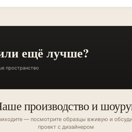
 или ещё лучше?
ше пространство
аше производство и шоур
иходите — посмотрите образцы вживую и обсуд
проект с дизайнером