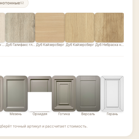
нотонные
52
н белый
Дуб Галифакс глазурованный песочно-серый
Дуб Кайзерсберг
Дуб Кайзерсберг
Дуб Небраска натуральны
Дуб В
Мезень
Орхидея
Готика
Версаль
Герань
Эде
берёт точный артикул и рассчитает стоимость.