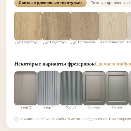
Светлые древесные текстуры
Темные древесные т
51
Дуб Гладстоун песочный
Дуб Гладстоун серо-бежевый
Дуб Орлеанский песочно-бежевый
Вяз Тоссини белый
Ли
Некоторые варианты фрезеровок
Сделаем любую
Узор 2
Узор 1
Узор 3
Солнце
Лилия
ⓘ Нажмите на вариант, чтобы отметить предпочтение. При оформл