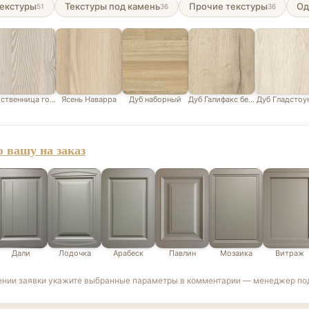
екстуры
Текстуры под камень
Прочие текстуры
Од
51
36
36
ственница горная белая
Ясень Наварра
Дуб наборный
Дуб Галифакс белый
Дуб Гладстоу
 вашу на заказ
Дали
Лодочка
Арабеск
Павлин
Мозаика
Витраж
ении заявки укажите выбранные параметры в комментарии — менеджер под