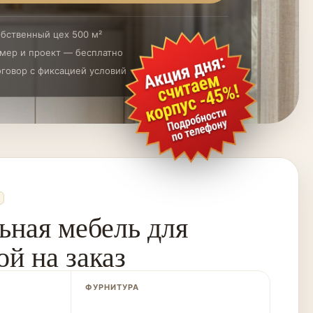
бственный цех 500 м²
мер и проект — бесплатно
говор с фиксацией условий
ьная мебель для
й на заказ
ФУРНИТУРА