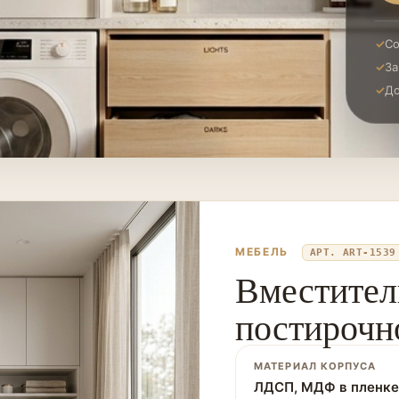
Со
За
До
МЕБЕЛЬ
АРТ. ART-1539
Вместител
постирочно
МАТЕРИАЛ КОРПУСА
ЛДСП, МДФ в пленке