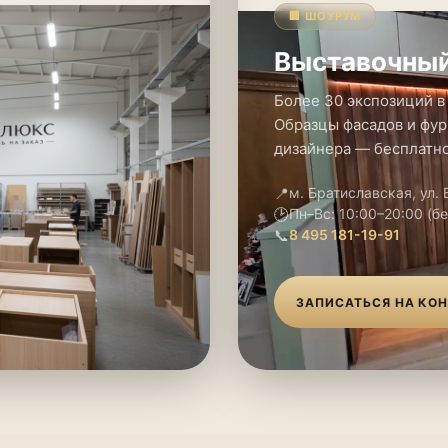
🏢 ШОУРУМ
Выставочный
Более 30 экспозиций в
Образцы фасадов и фур
дизайнера — бесплатно
📍
м. Братиславская, ул.
🕑
Пн–Вс: 10:00–20:00 (б
📞
8 495 181-19-91
ЗАПИСАТЬСЯ НА КО