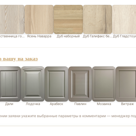
ственница горная белая
Ясень Наварра
Дуб наборный
Дуб Галифакс белый
Дуб Гладстоу
 вашу на заказ
Дали
Лодочка
Арабеск
Павлин
Мозаика
Витраж
ении заявки укажите выбранные параметры в комментарии — менеджер под