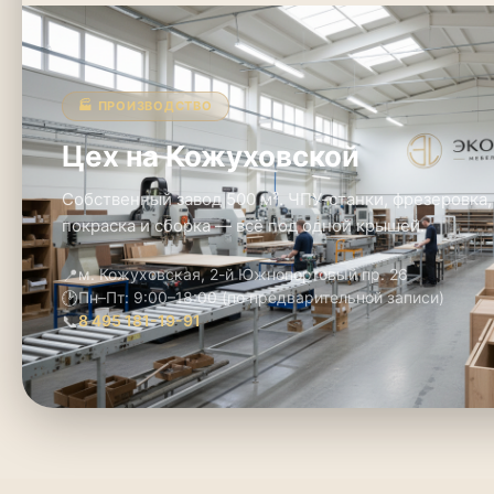
🏭 ПРОИЗВОДСТВО
Цех на Кожуховской
Собственный завод 500 м². ЧПУ-станки, фрезеровка,
покраска и сборка — всё под одной крышей.
📍
м. Кожуховская, 2-й Южнопортовый пр. 26
🕑
Пн–Пт: 9:00–18:00 (по предварительной записи)
📞
8 495 181-19-91