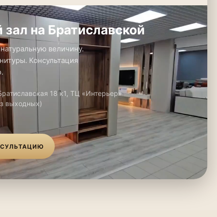
 зал на Братиславской
 натуральную величину.
нитуры. Консультация
.
 Братиславская 18 к1, ТЦ «Интерьер»
ез выходных)
НСУЛЬТАЦИЮ