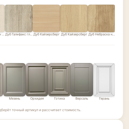
н белый
Дуб Галифакс глазурованный песочно-серый
Дуб Кайзерсберг
Дуб Кайзерсберг
Дуб Небраска натуральны
Дуб В
Мезень
Орхидея
Готика
Версаль
Герань
Эде
берёт точный артикул и рассчитает стоимость.