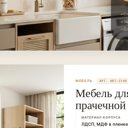
Со
За
До
МЕБЕЛЬ
АРТ. ART-1548
Мебель дл
прачечной 
МАТЕРИАЛ КОРПУСА
ЛДСП, МДФ в пленке