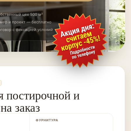
бственный цех 500 м²
мер и проект — бесплатно
говор с фиксацией условий
я постирочной и
на заказ
ФУРНИТУРА