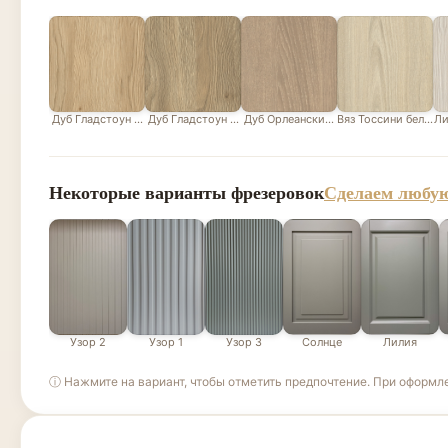
Дуб Гладстоун песочный
Дуб Гладстоун серо-бежевый
Дуб Орлеанский песочно-бежевый
Вяз Тоссини белый
Ли
Некоторые варианты фрезеровок
Сделаем любую
Узор 2
Узор 1
Узор 3
Солнце
Лилия
ⓘ Нажмите на вариант, чтобы отметить предпочтение. При оформл