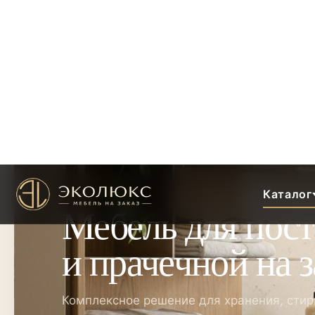
Каталог
Главная
›
Каталог
›
Мебель
›
Мебель для постирочной и праче
МЕБЕЛЬ
Мебель для пос
и прачечной на з
Комплексное решение для хранения, стир