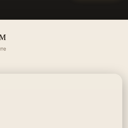
ум
ите