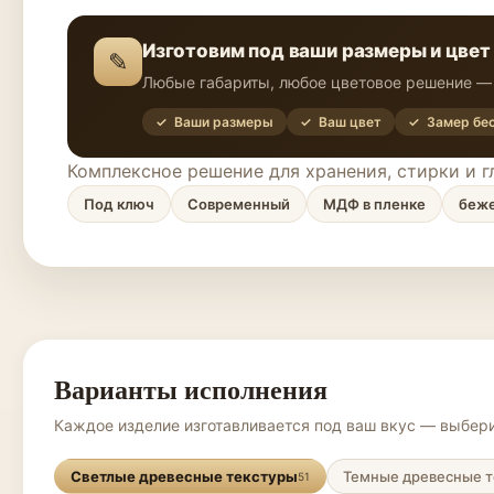
Изготовим под ваши размеры и цвет
✎
Любые габариты, любое цветовое решение — 
✓ Ваши размеры
✓ Ваш цвет
✓ Замер бе
Комплексное решение для хранения, стирки и 
Под ключ
Современный
МДФ в пленке
беж
Варианты исполнения
Каждое изделие изготавливается под ваш вкус — выбери
Светлые древесные текстуры
Темные древесные т
51