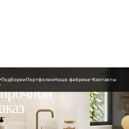
Подборки
Портфолио
Наша фабрика
Контакты
чной на заказ
Бы
тирочной
аказ
ки и глажки.