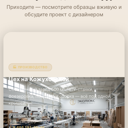
Приходите — посмотрите образцы вживую и
обсудите проект с дизайнером
🏭 ПРОИЗВОДСТВО
Цех на Кожуховской
Собственный завод 500 м². ЧПУ-станки,
фрезеровка, покраска и сборка — всё под одной
крышей.
📍
м. Кожуховская, 2-й Южнопортовый пр. 26
🕑
Пн–Пт: 9:00–18:00 (по предварительной записи)
📞
8 495 181-19-91