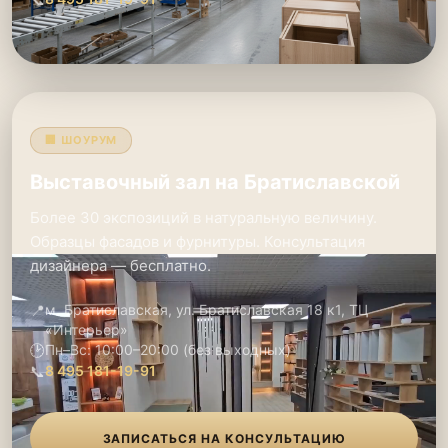
🏢 ШОУРУМ
Выставочный зал на Братиславской
Более 30 экспозиций в натуральную величину.
Образцы фасадов и фурнитуры. Консультация
дизайнера — бесплатно.
📍
м. Братиславская, ул. Братиславская 18 к1, ТЦ
«Интерьер»
🕑
Пн–Вс: 10:00–20:00 (без выходных)
📞
8 495 181-19-91
ЗАПИСАТЬСЯ НА КОНСУЛЬТАЦИЮ