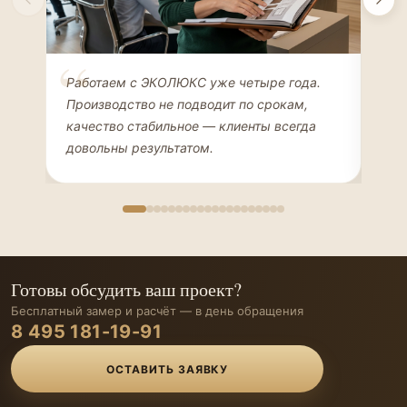
Елена Соколова
Ан
Работаем с ЭКОЛЮКС уже четыре года.
Сде
ДИЗАЙНЕР ИНТЕРЬЕРОВ
ЧАС
Производство не подводит по срокам,
Мен
качество стабильное — клиенты всегда
мон
довольны результатом.
иде
Готовы обсудить ваш проект?
Бесплатный замер и расчёт — в день обращения
8 495 181-19-91
ОСТАВИТЬ ЗАЯВКУ