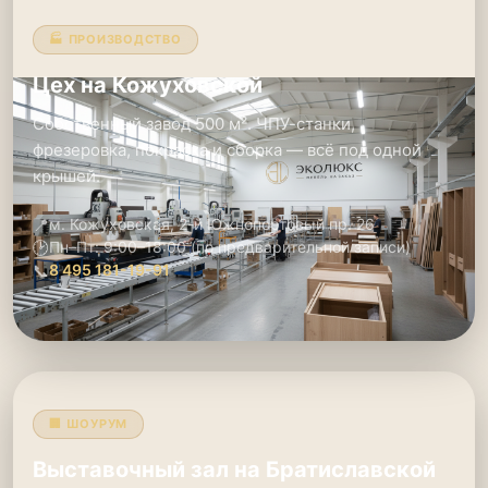
🏭 ПРОИЗВОДСТВО
Цех на Кожуховской
Собственный завод 500 м². ЧПУ-станки,
фрезеровка, покраска и сборка — всё под одной
крышей.
📍
м. Кожуховская, 2-й Южнопортовый пр. 26
🕑
Пн–Пт: 9:00–18:00 (по предварительной записи)
📞
8 495 181-19-91
🏢 ШОУРУМ
Выставочный зал на Братиславской