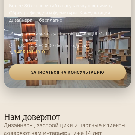
Более 30 экспозиций в натуральную величину.
Образцы фасадов и фурнитуры. Консультация
дизайнера — бесплатно.
📍
м. Братиславская, ул. Братиславская 18 к1, ТЦ
«Интерьер»
🕑
Пн–Вс: 10:00–20:00 (без выходных)
📞
8 495 181-19-91
ЗАПИСАТЬСЯ НА КОНСУЛЬТАЦИЮ
Нам доверяют
Дизайнеры, застройщики и частные клиенты
доверяют нам интерьеры уже 14 лет