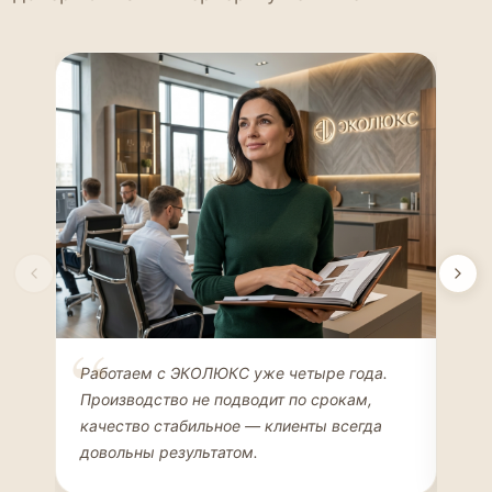
Елена Соколова
Ан
Работаем с ЭКОЛЮКС уже четыре года.
Сде
ДИЗАЙНЕР ИНТЕРЬЕРОВ
ЧАС
Производство не подводит по срокам,
Мен
качество стабильное — клиенты всегда
мон
довольны результатом.
иде