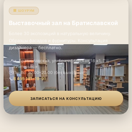
🏢 ШОУРУМ
Выставочный зал на Братиславской
Более 30 экспозиций в натуральную величину.
Образцы фасадов и фурнитуры. Консультация
дизайнера — бесплатно.
📍
м. Братиславская, ул. Братиславская 18 к1, ТЦ
«Интерьер»
🕑
Пн–Вс: 10:00–20:00 (без выходных)
📞
8 495 181-19-91
ЗАПИСАТЬСЯ НА КОНСУЛЬТАЦИЮ