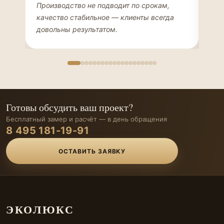
ДИЗАЙНЕР ИНТЕРЬЕРОВ
ЧАС
Производство не подводит по срокам,
Мен
качество стабильное — клиенты всегда
мон
довольны результатом.
иде
Готовы обсудить ваш проект?
Бесплатный замер и расчёт — в день обращения
8 495 181-19-91
ОСТАВИТЬ ЗАЯВКУ
ЭКОЛЮКС