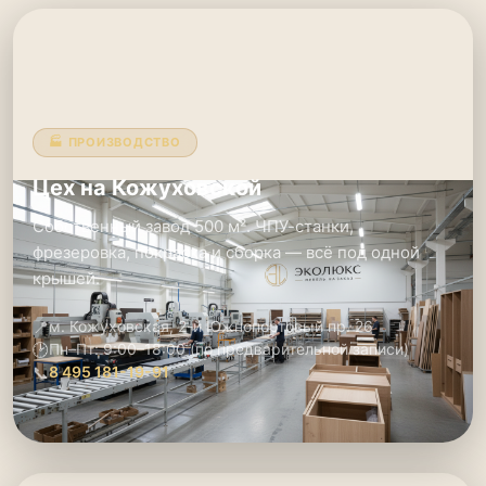
🏭 ПРОИЗВОДСТВО
Цех на Кожуховской
Собственный завод 500 м². ЧПУ-станки,
фрезеровка, покраска и сборка — всё под одной
крышей.
📍
м. Кожуховская, 2-й Южнопортовый пр. 26
🕑
Пн–Пт: 9:00–18:00 (по предварительной записи)
📞
8 495 181-19-91