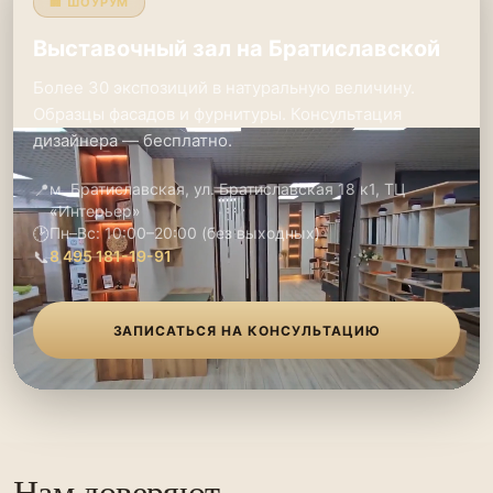
🏢 ШОУРУМ
Выставочный зал на Братиславской
Более 30 экспозиций в натуральную величину.
Образцы фасадов и фурнитуры. Консультация
дизайнера — бесплатно.
📍
м. Братиславская, ул. Братиславская 18 к1, ТЦ
«Интерьер»
🕑
Пн–Вс: 10:00–20:00 (без выходных)
📞
8 495 181-19-91
ЗАПИСАТЬСЯ НА КОНСУЛЬТАЦИЮ
Нам доверяют