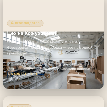
🏭 ПРОИЗВОДСТВО
Цех на Кожуховской
Собственный завод 500 м². ЧПУ-станки,
фрезеровка, покраска и сборка — всё под одной
крышей.
📍
м. Кожуховская, 2-й Южнопортовый пр. 26
🕑
Пн–Пт: 9:00–18:00 (по предварительной записи)
📞
8 495 181-19-91