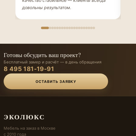
качество стабильное — клиенты всегда
мон
довольны результатом.
иде
Готовы обсудить ваш проект?
Бесплатный замер и расчёт — в день обращения
8 495 181-19-91
ОСТАВИТЬ ЗАЯВКУ
ЭКОЛЮКС
Мебель на заказ в Москве
с 2010 года