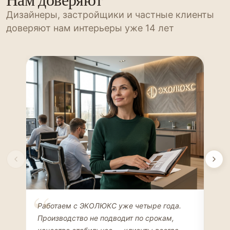
Дизайнеры, застройщики и частные клиенты
доверяют нам интерьеры уже 14 лет
Елена Соколова
Ан
Работаем с ЭКОЛЮКС уже четыре года.
Сде
ДИЗАЙНЕР ИНТЕРЬЕРОВ
ЧАС
Производство не подводит по срокам,
Мен