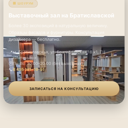
🏢 ШОУРУМ
Выставочный зал на Братиславской
Более 30 экспозиций в натуральную величину.
Образцы фасадов и фурнитуры. Консультация
дизайнера — бесплатно.
📍
м. Братиславская, ул. Братиславская 18 к1, ТЦ
«Интерьер»
🕑
Пн–Вс: 10:00–20:00 (без выходных)
📞
8 495 181-19-91
ЗАПИСАТЬСЯ НА КОНСУЛЬТАЦИЮ