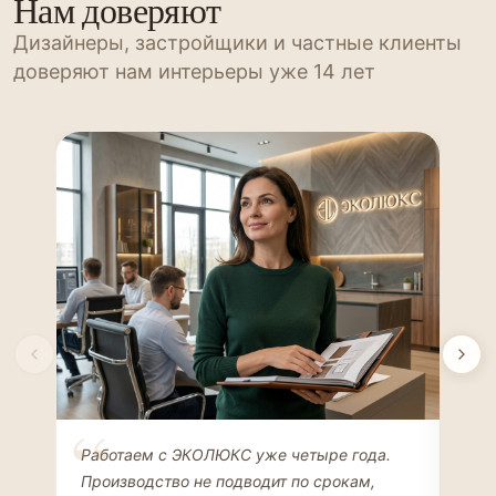
Нам доверяют
Дизайнеры, застройщики и частные клиенты
доверяют нам интерьеры уже 14 лет
Елена Соколова
Ан
Работаем с ЭКОЛЮКС уже четыре года.
Сде
ДИЗАЙНЕР ИНТЕРЬЕРОВ
ЧАС
Производство не подводит по срокам,
Мен