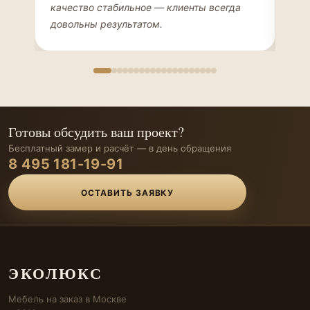
качество стабильное — клиенты всегда
мон
довольны результатом.
иде
Готовы обсудить ваш проект?
Бесплатный замер и расчёт — в день обращения
8 495 181-19-91
ОСТАВИТЬ ЗАЯВКУ
ЭКОЛЮКС
Мебель на заказ в Москве