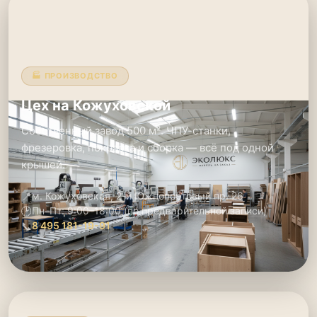
🏭 ПРОИЗВОДСТВО
Цех на Кожуховской
Собственный завод 500 м². ЧПУ-станки,
фрезеровка, покраска и сборка — всё под одной
крышей.
📍
м. Кожуховская, 2-й Южнопортовый пр. 26
🕑
Пн–Пт: 9:00–18:00 (по предварительной записи)
📞
8 495 181-19-91